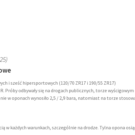
25)
towe
ch i sześć hipersportowych (120/70 ZR17 i 190/55 ZR17)
 Próby odbywały się na drogach publicznych, torze wyścigowym
ie w oponach wynosiło 2,5 / 2,9 bara, natomiast na torze stoso
ią w każdych warunkach, szczególnie na drodze. Tylna opona osi