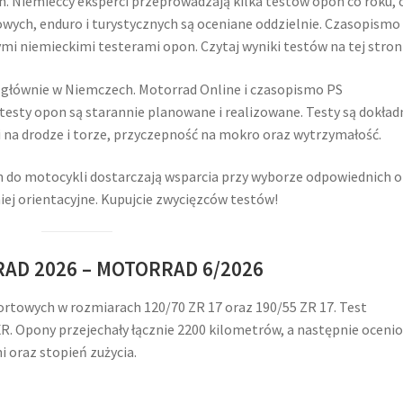
 Niemieccy eksperci przeprowadzają kilka testów opon co roku, 
wych, enduro i turystycznych są oceniane oddzielnie. Czasopismo 
i niemieckimi testerami opon. Czytaj wyniki testów na tej stroni
głównie w Niemczech. Motorrad Online i czasopismo PS
testy opon są starannie planowane i realizowane. Testy są dokładn
i na drodze i torze, przyczepność na mokro oraz wytrzymałość.
 do motocykli dostarczają wsparcia przy wyborze odpowiednich o
iej orientacyjne. Kupujcie zwycięzców testów!
RAD 2026 – MOTORRAD 6/2026
owych w rozmiarach 120/70 ZR 17 oraz 190/55 ZR 17. Test
 Opony przejechały łącznie 2200 kilometrów, a następnie oceni
i oraz stopień zużycia.