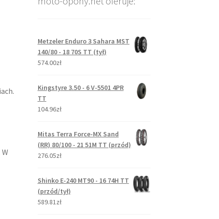
moto-opony.net oferuje:
Metzeler Enduro 3 Sahara MST
140/80 - 18 70S TT (tył)
574.00zł
Kingstyre 3.50 - 6 V-5501 4PR
ach.
TT
104.96zł
Mitas Terra Force-MX Sand
(RR) 80/100 - 21 51M TT (przód)
. W
276.05zł
Shinko E-240 MT90 - 16 74H TT
(przód/tył)
589.81zł