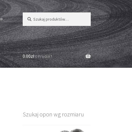
Szukaj:
Szukaj
to
0.00zł
0 Produkt
Szukaj opon wg rozmiaru