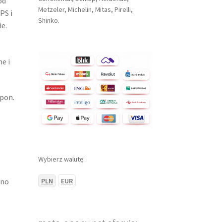
od
Metzeler, Michelin, Mitas, Pirelli,
PS i
Shinko.
e.
e i
pon.
Wybierz walutę:
ono
PLN
EUR