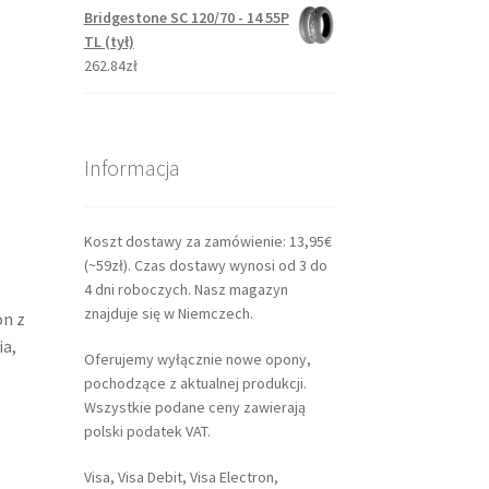
Bridgestone SC 120/70 - 14 55P
TL (tył)
262.84zł
Informacja
Koszt dostawy za zamówienie: 13,95€
(~59zł). Czas dostawy wynosi od 3 do
4 dni roboczych. Nasz magazyn
znajduje się w Niemczech.
on z
ia,
Oferujemy wyłącznie nowe opony,
pochodzące z aktualnej produkcji.
Wszystkie podane ceny zawierają
polski podatek VAT.
Visa, Visa Debit, Visa Electron,