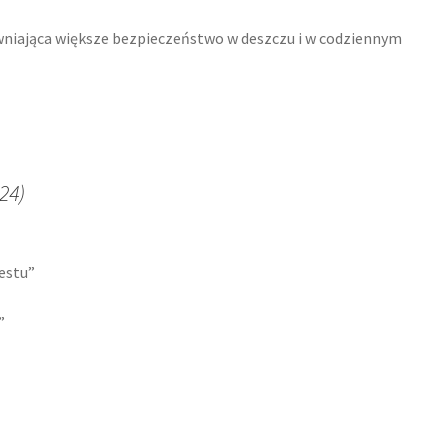
wniająca większe bezpieczeństwo w deszczu i w codziennym
24)
estu”
”