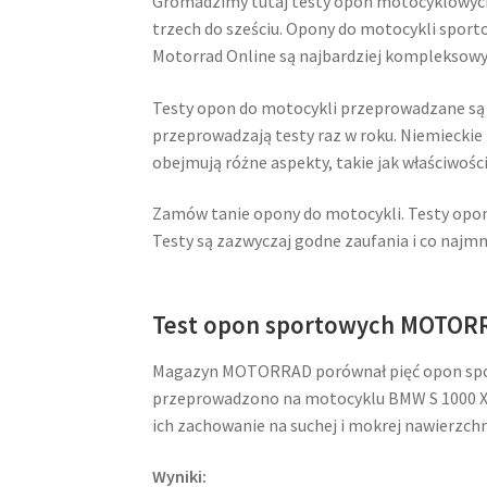
Gromadzimy tutaj testy opon motocyklowych.
trzech do sześciu. Opony do motocykli sporto
Motorrad Online są najbardziej kompleksowym
Testy opon do motocykli przeprowadzane są 
przeprowadzają testy raz w roku. Niemieckie 
obejmują różne aspekty, takie jak właściwośc
Zamów tanie opony do motocykli. Testy opon
Testy są zazwyczaj godne zaufania i co najmn
Test opon sportowych MOTOR
Magazyn MOTORRAD porównał pięć opon sport
przeprowadzono na motocyklu BMW S 1000 XR.
ich zachowanie na suchej i mokrej nawierzchn
Wyniki: