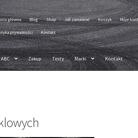
rona główna
Blog
Shop
Jak zamawiać
Koszyk
Moje kon
lityka prywatności
Kontakt
 ABC
Zakup
Testy
Marki
Kontakt
klowych