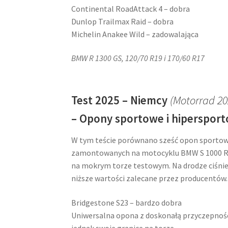
Continental RoadAttack 4 – dobra
Dunlop Trailmax Raid – dobra
Michelin Anakee Wild – zadowalająca
BMW R 1300 GS, 120/70 R19 i 170/60 R17
Test 2025 – Niemcy
(Motorrad 20
– Opony sportowe i hiperspor
W tym teście porównano sześć opon sportowy
zamontowanych na motocyklu BMW S 1000 RR.
na mokrym torze testowym. Na drodze ciśnien
niższe wartości zalecane przez producentów.
Bridgestone S23 – bardzo dobra
Uniwersalna opona z doskonałą przyczepnośc
jednak swoje granice na torze.