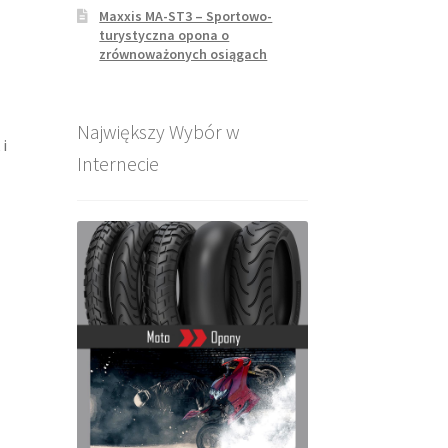
Maxxis MA-ST3 – Sportowo-
turystyczna opona o
zrównoważonych osiągach
Największy Wybór w
i
Internecie