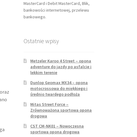
MasterCard i Debit MasterCard, Blik,
bankowości internetowej, przelewu
bankowego.
Ostatnie wpisy
Metzeler Karoo 4 Street – opona
adventure do jazdy po asfalcie i
lekkim terenie
Dunlop Geomax MX34 – opona
motocrossowa do miękkiego i
 oraz
średnio twardego podłoża
wano
Mitas Street Force –
Zrównoważona sportowa opona
drogowa
CST CM-NK01 – Nowoczesna
ąga
sportowa opona drogowa