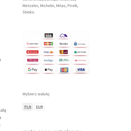
Metzeler, Michelin, Mitas, Pirelli,
Shinko.
u
Wybierz walutę:
PLN
EUR
ałą
a
c