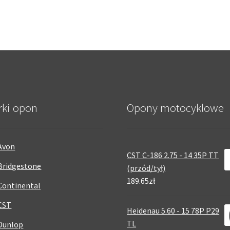
rki opon
Opony motocyklowe
Avon
CST C-186 2.75 - 14 35P TT
Bridgestone
(przód/tył)
189.65zł
Continental
CST
Heidenau 5.60 - 15 78P P29
TL
Dunlop