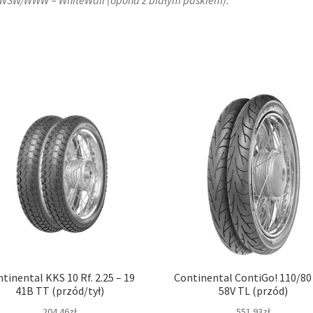
tinental KKS 10 Rf. 2.25 – 19
Continental ContiGo! 110/80 
41B TT (przód/tył)
58V TL (przód)
204.46zł
551.93zł