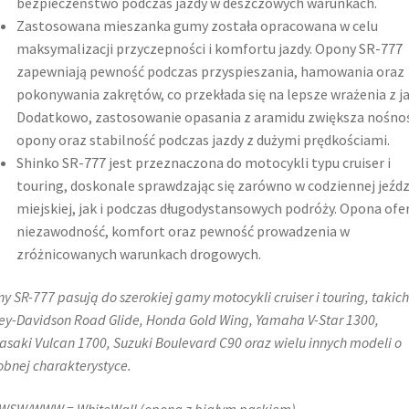
bezpieczeństwo podczas jazdy w deszczowych warunkach.​
Zastosowana mieszanka gumy została opracowana w celu
maksymalizacji przyczepności i komfortu jazdy. Opony SR-777
zapewniają pewność podczas przyspieszania, hamowania oraz
pokonywania zakrętów, co przekłada się na lepsze wrażenia z ja
Dodatkowo, zastosowanie opasania z aramidu zwiększa nośno
opony oraz stabilność podczas jazdy z dużymi prędkościami.
Shinko SR-777 jest przeznaczona do motocykli typu cruiser i
touring, doskonale sprawdzając się zarówno w codziennej jeźdz
miejskiej, jak i podczas długodystansowych podróży. Opona ofe
niezawodność, komfort oraz pewność prowadzenia w
zróżnicowanych warunkach drogowych.​
y SR-777 pasują do szerokiej gamy motocykli cruiser i touring, takich
ey-Davidson Road Glide, Honda Gold Wing, Yamaha V-Star 1300,
saki Vulcan 1700, Suzuki Boulevard C90 oraz wielu innych modeli o
bnej charakterystyce.
SW/WWW = WhiteWall (opona z białym paskiem).