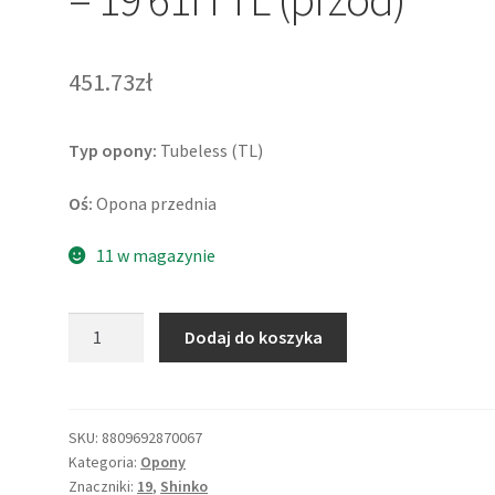
451.73zł
Typ opony:
Tubeless (TL)
Oś:
Opona przednia
11 w magazynie
ilość
Dodaj do koszyka
Shinko
SR-
777
WW
SKU:
8809692870067
Kategoria:
Opony
100/90
Znaczniki:
19
,
Shinko
-