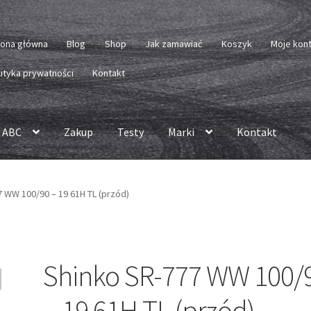
rona główna
Blog
Shop
Jak zamawiać
Koszyk
Moje kon
lityka prywatności
Kontakt
 ABC
Zakup
Testy
Marki
Kontakt
 WW 100/90 – 19 61H TL (przód)
Shinko SR-777 WW 100/
– 19 61H TL (przód)