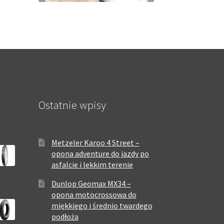
Ostatnie wpisy
Metzeler Karoo 4 Street –
opona adventure do jazdy po
asfalcie i lekkim terenie
Dunlop Geomax MX34 –
opona motocrossowa do
miękkiego i średnio twardego
podłoża