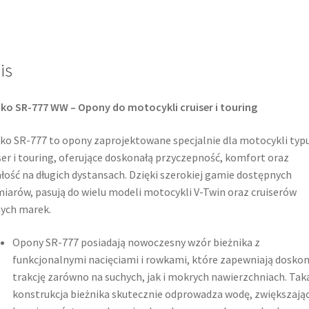
19
61H
TL
is
(przód)
ko SR-777 WW – Opony do motocykli cruiser i touring
ko SR-777 to opony zaprojektowane specjalnie dla motocykli typ
ser i touring, oferujące doskonałą przyczepność, komfort oraz
łość na długich dystansach. Dzięki szerokiej gamie dostępnych
iarów, pasują do wielu modeli motocykli V-Twin oraz cruiserów
ych marek.​
Opony SR-777 posiadają nowoczesny wzór bieżnika z
funkcjonalnymi nacięciami i rowkami, które zapewniają doskon
trakcję zarówno na suchych, jak i mokrych nawierzchniach. Tak
konstrukcja bieżnika skutecznie odprowadza wodę, zwiększają