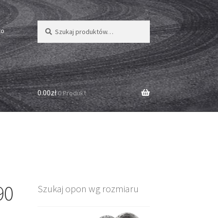
Szukaj:
Szukaj
to
0.00zł
0 Produkt
90
Szukaj opon wg rozmiaru