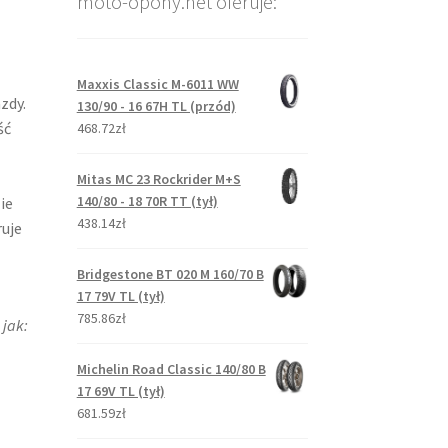
moto-opony.net oferuje:
Maxxis Classic M-6011 WW
zdy.
130/90 - 16 67H TL (przód)
ść
468.72zł
Mitas MC 23 Rockrider M+S
140/80 - 18 70R TT (tył)
ie
438.14zł
ruje
Bridgestone BT 020 M 160/70 B
17 79V TL (tył)
785.86zł
 jak:
Michelin Road Classic 140/80 B
17 69V TL (tył)
681.59zł