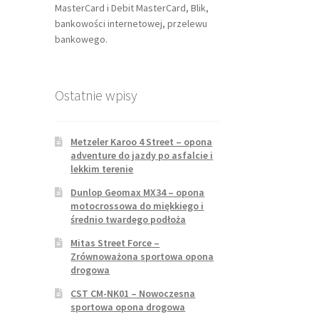
MasterCard i Debit MasterCard, Blik,
bankowości internetowej, przelewu
bankowego.
Ostatnie wpisy
Metzeler Karoo 4 Street – opona
adventure do jazdy po asfalcie i
lekkim terenie
Dunlop Geomax MX34 – opona
motocrossowa do miękkiego i
średnio twardego podłoża
Mitas Street Force –
Zrównoważona sportowa opona
drogowa
CST CM-NK01 – Nowoczesna
sportowa opona drogowa