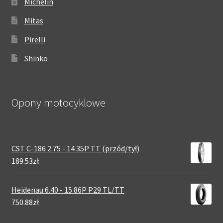
Michelin
Mitas
Pirelli
Shinko
Opony motocyklowe
CST C-186 2.75 - 14 35P TT (przód/tył)
189.53zł
Heidenau 6.40 - 15 86P P29 TL/TT
750.88zł