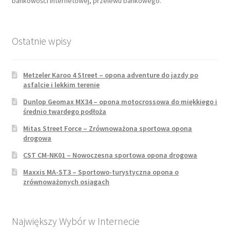
bankowości internetowej, przelewu bankowego.
Ostatnie wpisy
Metzeler Karoo 4 Street – opona adventure do jazdy po
asfalcie i lekkim terenie
Dunlop Geomax MX34 – opona motocrossowa do miękkiego i
średnio twardego podłoża
Mitas Street Force – Zrównoważona sportowa opona
drogowa
CST CM-NK01 – Nowoczesna sportowa opona drogowa
Maxxis MA-ST3 – Sportowo-turystyczna opona o
zrównoważonych osiągach
Największy Wybór w Internecie