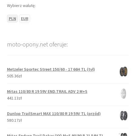
Wybierz walutę:
PLN
EUR
moto-opony.net oferuje:
Metzeler Sportec Street 150/60 - 17 66H TL (tył)
505.36zł
Mitas 110/80 R 19 59V END.TRAIL ADV 2 M+S
441.13zł
Dunlop TrailSmart MAX 110/80 R 19 59V TL (przód)
580.17zł
Mitas Enduro Trail Dakar (YY) M+S 90/90 B 21 54H TL