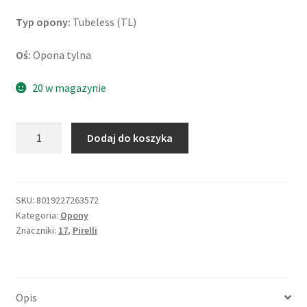
Typ opony:
Tubeless (TL)
Oś:
Opona tylna
20 w magazynie
ilość
Dodaj do koszyka
Pirelli
Diablo
Rosso
III
SKU:
8019227263572
Kategoria:
Opony
190/50
Znaczniki:
17
,
Pirelli
ZR
17
(73W)
TL
Opis
(tył)