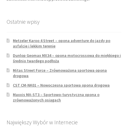
Ostatnie wpisy
Metzeler Karoo 4 Street – opona adventure do jazdy po
asfalcie i lekkim terenie
Dunlop Geomax MX34 – opona motocrossowa do miękkiego i
średnio twardego podłoża
Mitas Street Force – Zrównoważona sportowa opona
drogowa
CST CM-NK01 – Nowoczesna sportowa opona drogowa
Maxxis MA-ST3 – Sportowo-turystyczna opona o
zrównoważonych osiągach
Największy Wybór w Internecie