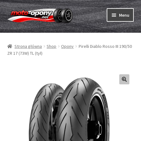
Przejdź
Przejdź
Menu
do
do
nawigacji
treści
Rozwiń
Opony
menu
Strona główna
Shop
Opony
Pirelli Diablo Rosso III 190/50
potom
Rozwiń
Dętki & taśmy
ZR 17 (73W) TL (tył)
menu
potom
Rozwiń
Opony ABC
menu
potom
Zakup
Testy
Rozwiń
Marki
menu
potom
Kontakt