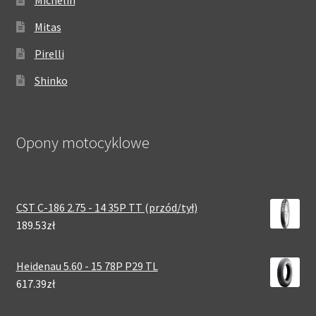
Mitas
Pirelli
Shinko
Opony motocyklowe
CST C-186 2.75 - 14 35P TT (przód/tył)
189.53zł
Heidenau 5.60 - 15 78P P29 TL
617.39zł