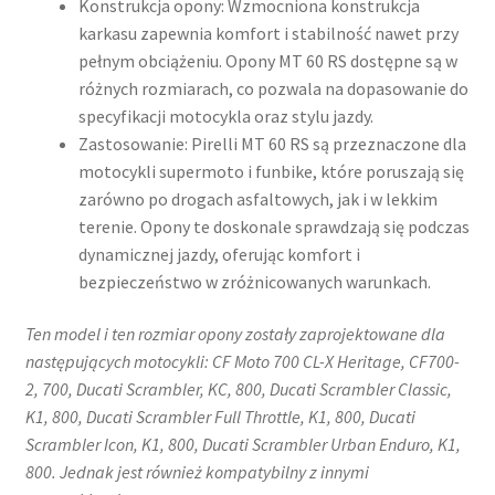
Konstrukcja opony: Wzmocniona konstrukcja
karkasu zapewnia komfort i stabilność nawet przy
pełnym obciążeniu. Opony MT 60 RS dostępne są w
różnych rozmiarach, co pozwala na dopasowanie do
specyfikacji motocykla oraz stylu jazdy.
Zastosowanie: Pirelli MT 60 RS są przeznaczone dla
motocykli supermoto i funbike, które poruszają się
zarówno po drogach asfaltowych, jak i w lekkim
terenie. Opony te doskonale sprawdzają się podczas
dynamicznej jazdy, oferując komfort i
bezpieczeństwo w zróżnicowanych warunkach.​
Ten model i ten rozmiar opony zostały zaprojektowane dla
następujących motocykli: CF Moto 700 CL-X Heritage, CF700-
2, 700, Ducati Scrambler, KC, 800, Ducati Scrambler Classic,
K1, 800, Ducati Scrambler Full Throttle, K1, 800, Ducati
Scrambler Icon, K1, 800, Ducati Scrambler Urban Enduro, K1,
800. Jednak jest również kompatybilny z innymi