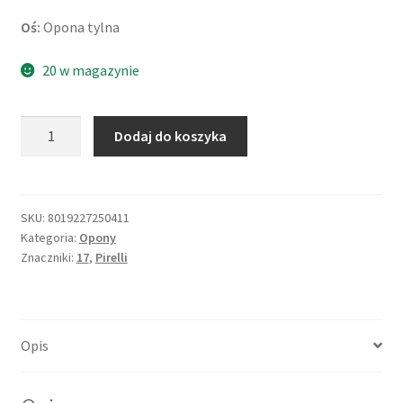
Oś:
Opona tylna
20 w magazynie
ilość
Dodaj do koszyka
Pirelli
MT
60
RS
SKU:
8019227250411
Kategoria:
Opony
180/55
Znaczniki:
17
,
Pirelli
R
17
73H
TL
Opis
(tył)