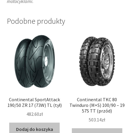
motocyklami.
Podobne produkty
Continental SportAttack
Continental TKC 80
190/50 ZR 17 (73W) TL (tył)
Twinduro (M+S) 100/90 – 19
57S TT (przód)
482.60zł
503.14zł
Dodaj do koszyka