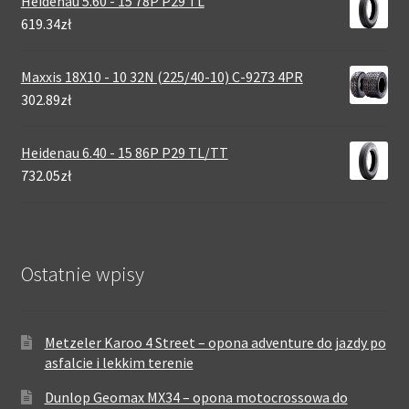
Heidenau 5.60 - 15 78P P29 TL
619.34zł
Maxxis 18X10 - 10 32N (225/40-10) C-9273 4PR
302.89zł
Heidenau 6.40 - 15 86P P29 TL/TT
732.05zł
Ostatnie wpisy
Metzeler Karoo 4 Street – opona adventure do jazdy po
asfalcie i lekkim terenie
Dunlop Geomax MX34 – opona motocrossowa do