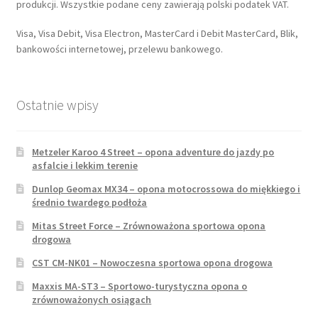
produkcji. Wszystkie podane ceny zawierają polski podatek VAT.
Visa, Visa Debit, Visa Electron, MasterCard i Debit MasterCard, Blik,
bankowości internetowej, przelewu bankowego.
Ostatnie wpisy
Metzeler Karoo 4 Street – opona adventure do jazdy po
asfalcie i lekkim terenie
Dunlop Geomax MX34 – opona motocrossowa do miękkiego i
średnio twardego podłoża
Mitas Street Force – Zrównoważona sportowa opona
drogowa
CST CM-NK01 – Nowoczesna sportowa opona drogowa
Maxxis MA-ST3 – Sportowo-turystyczna opona o
zrównoważonych osiągach