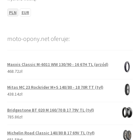
PLN
EUR
moto-opony.net oferuje:
Maxxis Classic M-6011 WW 130/90 - 16 67H TL (przód)
468.72zł
Mitas MC 23 Rockrider M+S 140/80 - 18 70R TT (tył)
438.14zł
Bridgestone BT 020 M 160/70 B 17 79V TL (tył)
785.86zł
Michelin Road Classic 140/80 B 17 69V TL (tył)
681.59zł