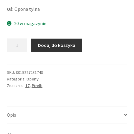
Oś:
Opona tylna
20 w magazynie
ilość
Dodaj do koszyka
Pirelli
Angel
GT
160/60
SKU:
8019227231748
Kategoria:
Opony
ZR
Znaczniki:
17
,
Pirelli
17
(69W)
TL
(tył)
Opis