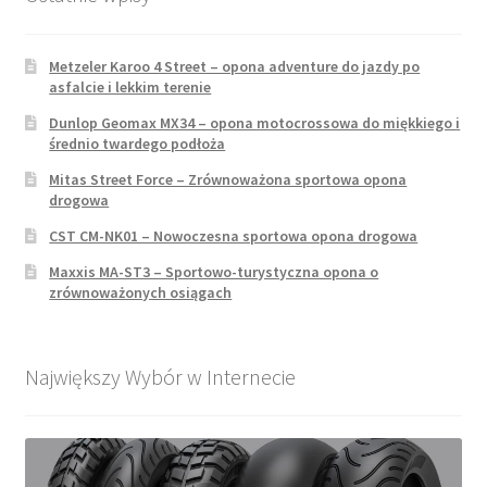
Metzeler Karoo 4 Street – opona adventure do jazdy po
asfalcie i lekkim terenie
Dunlop Geomax MX34 – opona motocrossowa do miękkiego i
średnio twardego podłoża
Mitas Street Force – Zrównoważona sportowa opona
drogowa
CST CM-NK01 – Nowoczesna sportowa opona drogowa
Maxxis MA-ST3 – Sportowo-turystyczna opona o
zrównoważonych osiągach
Największy Wybór w Internecie