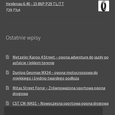
Heidenau 6.40 - 15 86P P29 TL/TT
729.73zł
Ostatnie wpisy
Metzeler Karoo 4 Street – opona adventure do jazdy po
asfalcie i lekkim terenie
Dunlop Geomax MX34 – opona motocrossowa do
miękkiego i średnio twardego podłoża
Mitas Street Force – Zrównoważona sportowa opona
drogowa
CST CM-NK01 – Nowoczesna sportowa opona drogowa
Maxxis MA-ST3 – Sportowo-turystyczna opona o