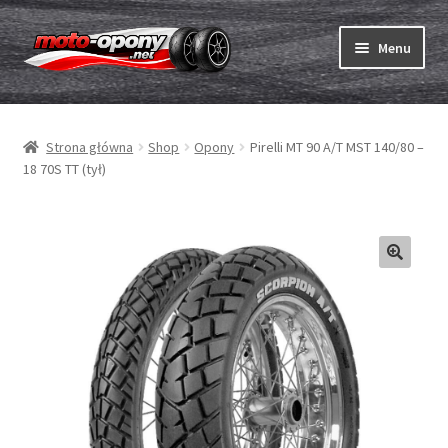
Przejdź
Przejdź
Menu
do
do
nawigacji
treści
Rozwiń
Opony
menu
Strona główna
Shop
Opony
Pirelli MT 90 A/T MST 140/80 –
potom
Rozwiń
Dętki & taśmy
18 70S TT (tył)
menu
potom
Rozwiń
Opony ABC
menu
potom
Zakup
Testy
Rozwiń
Marki
menu
potom
Kontakt