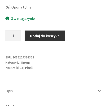
Oś:
Opona tylna
3 w magazynie
ilość
Dodaj do koszyka
Pirelli
MT
90
A/T
SKU:
8019227398328
Kategoria:
Opony
MST
Znaczniki:
18
,
Pirelli
140/80
-
18
70S
Opis
TT
(tył)