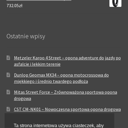
732.05zł
Ostatnie wpisy
Metzeler Karoo 4 Street – opona adventure do jazdy po
asfalcie i lekkim terenie
Dunlop Geomax MX34 – opona motocrossowa do
miękkiego i średnio twardego podłoża
Mitas Street Force – Zrównoważona sportowa opona
drogowa
CST CM-NK01 – Nowoczesna sportowa opona drogowa
Maxxis MA-ST3 – Sportowo-turystyczna opona o
Ta strona internetowa używa ciasteczek, aby
zrównoważonych osiągach