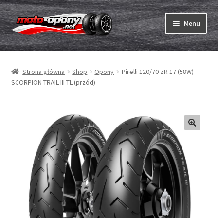
Przejdź
Przejdź
Menu
do
do
nawigacji
treści
Rozwiń
Opony
menu
Strona główna
Shop
Opony
Pirelli 120/70 ZR 17 (58W)
potom
Rozwiń
Dętki & taśmy
SCORPION TRAIL III TL (przód)
menu
potom
Rozwiń
Opony ABC
menu
potom
Zakup
Testy
Rozwiń
Marki
menu
potom
Kontakt