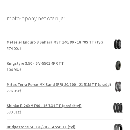
moto-opony.net oferuje:
Metzeler Enduro 3 Sahara MST 140/80 - 18 70S TT (tył)
574.00zł
Kingstyre 3.50 - 6 V-5501 4PR TT
104.96zł
Mitas Terra Force-MX Sand (RR) 80/100 - 21 51M TT (przód)
276.05zł
Shinko E-240 MT90 - 16 74H TT (przód/tył)
589.81zł
Bridgestone SC 120/70 - 14 55P TL (tył)