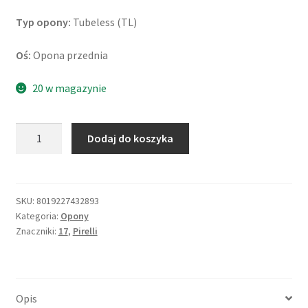
Typ opony:
Tubeless (TL)
Oś:
Opona przednia
20 w magazynie
ilość
Dodaj do koszyka
Pirelli
120/70
ZR
17
SKU:
8019227432893
Kategoria:
Opony
(58W)
Znaczniki:
17
,
Pirelli
SCORPION
TRAIL
III
TL
Opis
(przód)