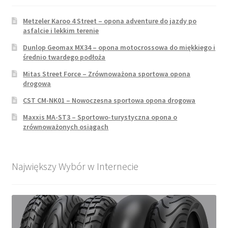
Metzeler Karoo 4 Street – opona adventure do jazdy po
asfalcie i lekkim terenie
Dunlop Geomax MX34 – opona motocrossowa do miękkiego i
średnio twardego podłoża
Mitas Street Force – Zrównoważona sportowa opona
drogowa
CST CM-NK01 – Nowoczesna sportowa opona drogowa
Maxxis MA-ST3 – Sportowo-turystyczna opona o
zrównoważonych osiągach
Największy Wybór w Internecie