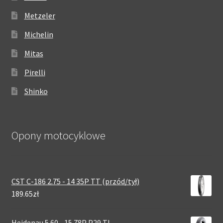
Metzeler
Michelin
Mitas
Pirelli
Shinko
Opony motocyklowe
CST C-186 2.75 - 14 35P TT (przód/tył)
189.65zł
Heidenau 5.60 - 15 78P P29 TL