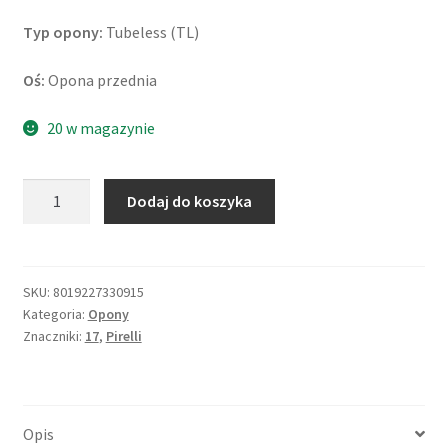
Typ opony:
Tubeless (TL)
Oś:
Opona przednia
20 w magazynie
ilość
Dodaj do koszyka
Pirelli
Diablo
Supercorsa
V3
SKU:
8019227330915
Kategoria:
Opony
SC1
Znaczniki:
17
,
Pirelli
120/70
ZR
17
58W
Opis
TL