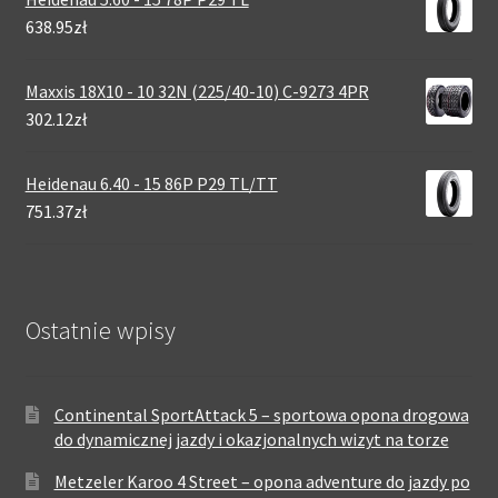
638.95zł
Maxxis 18X10 - 10 32N (225/40-10) C-9273 4PR
302.12zł
Heidenau 6.40 - 15 86P P29 TL/TT
751.37zł
Ostatnie wpisy
Continental SportAttack 5 – sportowa opona drogowa
do dynamicznej jazdy i okazjonalnych wizyt na torze
Metzeler Karoo 4 Street – opona adventure do jazdy po