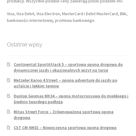
produkcji. Wszystkie podane ceny zawierają polski podatek VAT.
Visa, Visa Debit, Visa Electron, MasterCard i Debit MasterCard, Blik,
bankowości internetowej, przelewu bankowego.
Ostatnie wpisy
Continental SportAttack 5 – sportowa opona drogowa do
dynamicznej jazdy i okazjonalnych wizyt na torze
Metzeler Karoo 4 Street – opona adventure do jazdy po
asfalcie i lekkim terenie
Dunlop Geomax MX34 – opona motocrossowa do miękkiego i
średnio twardego podłoża
Mitas Street Force – Zrównoważona sportowa opona
drogowa
CST CM-NK01 – Nowoczesna sportowa opona drogowa