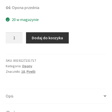
Oś:
Opona przednia
20 w magazynie
ilość
Dodaj do koszyka
Pirelli
Angel
GT
110/80
SKU:
8019227231717
Kategoria:
Opony
ZR
Znaczniki:
18
,
Pirelli
18
(58W)
TL
(przód)
Opis