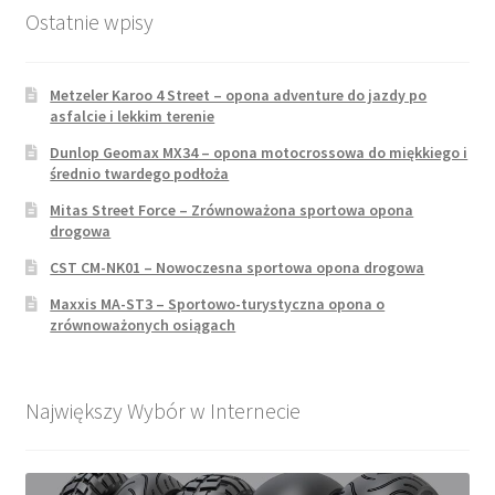
Ostatnie wpisy
Metzeler Karoo 4 Street – opona adventure do jazdy po
asfalcie i lekkim terenie
Dunlop Geomax MX34 – opona motocrossowa do miękkiego i
średnio twardego podłoża
Mitas Street Force – Zrównoważona sportowa opona
drogowa
CST CM-NK01 – Nowoczesna sportowa opona drogowa
Maxxis MA-ST3 – Sportowo-turystyczna opona o
zrównoważonych osiągach
Największy Wybór w Internecie