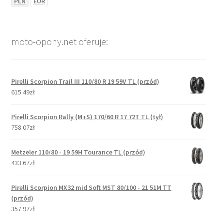
PLN
EUR
moto-opony.net oferuje:
Pirelli Scorpion Trail III 110/80 R 19 59V TL (przód)
615.49zł
Pirelli Scorpion Rally (M+S) 170/60 R 17 72T TL (tył)
758.07zł
Metzeler 110/80 - 19 59H Tourance TL (przód)
433.67zł
Pirelli Scorpion MX32 mid Soft MST 80/100 - 21 51M TT
(przód)
357.97zł