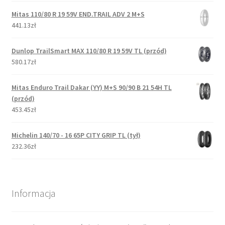
Mitas 110/80 R 19 59V END.TRAIL ADV 2 M+S
441.13zł
Dunlop TrailSmart MAX 110/80 R 19 59V TL (przód)
580.17zł
Mitas Enduro Trail Dakar (YY) M+S 90/90 B 21 54H TL
(przód)
453.45zł
Michelin 140/70 - 16 65P CITY GRIP TL (tył)
232.36zł
Informacja