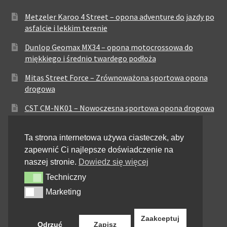
Metzeler Karoo 4 Street – opona adventure do jazdy po
asfalcie i lekkim terenie
Dunlop Geomax MX34 – opona motocrossowa do
miękkiego i średnio twardego podłoża
Mitas Street Force – Zrównoważona sportowa opona
drogowa
CST CM-NK01 – Nowoczesna sportowa opona drogowa
Maxxis MA-ST3 – Sportowo-turystyczna opona o
Ta strona internetowa używa ciasteczek, aby
zrównoważonych osiągach
zapewnić Ci najlepsze doświadczenie na
Pirelli City Demon – Niezawodność w codziennej
naszej stronie.
Dowiedz się więcej
jeździe miejskiej
Techniczny
Techniczny
Metzeler Perfect ME77 – Klasyczna opona o
Marketing
Marketing
zrównoważonych właściwościach
Zaakceptuj
Odrzuć
Zapisz