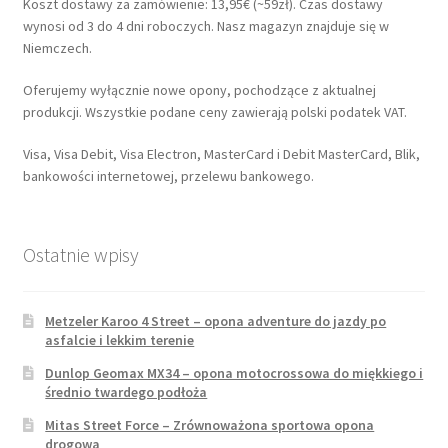
Koszt dostawy za zamówienie: 13,95€ (~59zł). Czas dostawy
wynosi od 3 do 4 dni roboczych. Nasz magazyn znajduje się w
Niemczech.
Oferujemy wyłącznie nowe opony, pochodzące z aktualnej
produkcji. Wszystkie podane ceny zawierają polski podatek VAT.
Visa, Visa Debit, Visa Electron, MasterCard i Debit MasterCard, Blik,
bankowości internetowej, przelewu bankowego.
Ostatnie wpisy
Metzeler Karoo 4 Street – opona adventure do jazdy po
asfalcie i lekkim terenie
Dunlop Geomax MX34 – opona motocrossowa do miękkiego i
średnio twardego podłoża
Mitas Street Force – Zrównoważona sportowa opona
drogowa