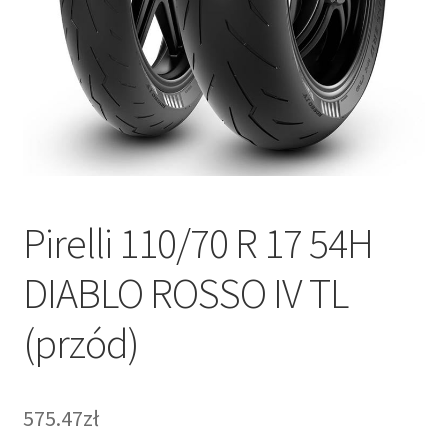
Pirelli 110/70 R 17 54H
DIABLO ROSSO IV TL
(przód)
575.47zł