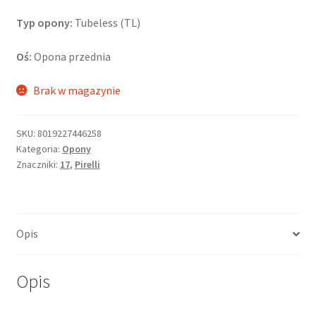
Typ opony:
Tubeless (TL)
Oś:
Opona przednia
Brak w magazynie
SKU:
8019227446258
Kategoria:
Opony
Znaczniki:
17
,
Pirelli
Opis
Opis