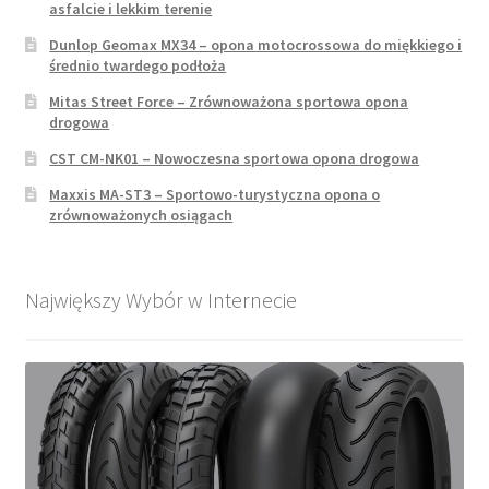
asfalcie i lekkim terenie
Dunlop Geomax MX34 – opona motocrossowa do miękkiego i
średnio twardego podłoża
Mitas Street Force – Zrównoważona sportowa opona
drogowa
CST CM-NK01 – Nowoczesna sportowa opona drogowa
Maxxis MA-ST3 – Sportowo-turystyczna opona o
zrównoważonych osiągach
Największy Wybór w Internecie