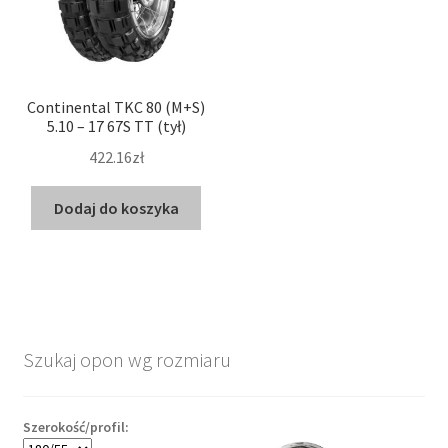
Continental TKC 80 (M+S)
5.10 – 17 67S TT (tył)
422.16zł
Dodaj do koszyka
Szukaj opon wg rozmiaru
Szerokość/profil: