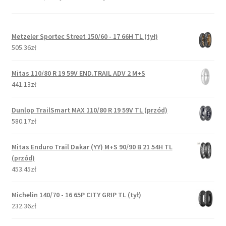
Metzeler Sportec Street 150/60 - 17 66H TL (tył)
505.36zł
Mitas 110/80 R 19 59V END.TRAIL ADV 2 M+S
441.13zł
Dunlop TrailSmart MAX 110/80 R 19 59V TL (przód)
580.17zł
Mitas Enduro Trail Dakar (YY) M+S 90/90 B 21 54H TL
(przód)
453.45zł
Michelin 140/70 - 16 65P CITY GRIP TL (tył)
232.36zł