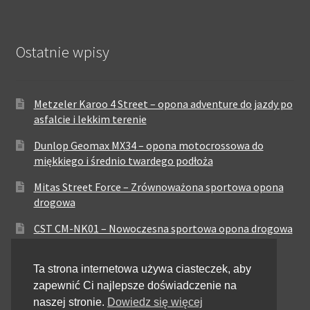
Ostatnie wpisy
Metzeler Karoo 4 Street – opona adventure do jazdy po
asfalcie i lekkim terenie
Dunlop Geomax MX34 – opona motocrossowa do
miękkiego i średnio twardego podłoża
Mitas Street Force – Zrównoważona sportowa opona
drogowa
CST CM-NK01 – Nowoczesna sportowa opona drogowa
Maxxis MA-ST3 – Sportowo-turystyczna opona o
Ta strona internetowa używa ciasteczek, aby
zrównoważonych osiągach
zapewnić Ci najlepsze doświadczenie na
Pirelli City Demon – Niezawodność w codziennej
naszej stronie.
Dowiedz się więcej