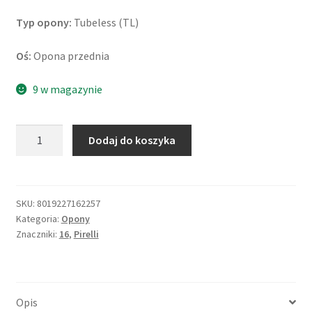
Typ opony:
Tubeless (TL)
Oś:
Opona przednia
9 w magazynie
ilość
Dodaj do koszyka
Pirelli
Sport
Demon
110/70
SKU:
8019227162257
Kategoria:
Opony
-
Znaczniki:
16
,
Pirelli
16
52P
TL
(przód)
Opis