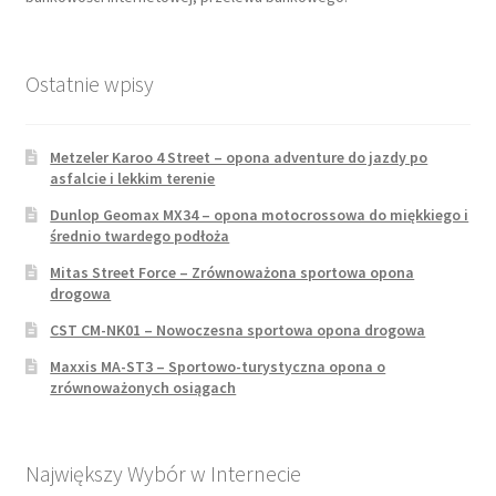
Ostatnie wpisy
Metzeler Karoo 4 Street – opona adventure do jazdy po
asfalcie i lekkim terenie
Dunlop Geomax MX34 – opona motocrossowa do miękkiego i
średnio twardego podłoża
Mitas Street Force – Zrównoważona sportowa opona
drogowa
CST CM-NK01 – Nowoczesna sportowa opona drogowa
Maxxis MA-ST3 – Sportowo-turystyczna opona o
zrównoważonych osiągach
Największy Wybór w Internecie