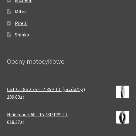
Mitas
Pirelli
Shinko
Opony motocyklowe
CST C-186 2.75 - 14 35P TT (przód/tył)
189.83zł
Heidenau 5.60 - 15 78P P29 TL
618.37zł