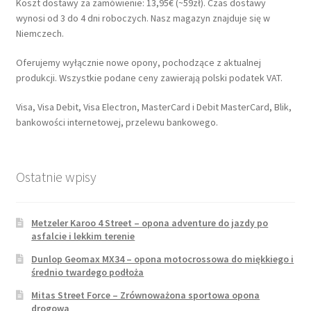
Koszt dostawy za zamówienie: 13,95€ (~59zł). Czas dostawy
wynosi od 3 do 4 dni roboczych. Nasz magazyn znajduje się w
Niemczech.
Oferujemy wyłącznie nowe opony, pochodzące z aktualnej
produkcji. Wszystkie podane ceny zawierają polski podatek VAT.
Visa, Visa Debit, Visa Electron, MasterCard i Debit MasterCard, Blik,
bankowości internetowej, przelewu bankowego.
Ostatnie wpisy
Metzeler Karoo 4 Street – opona adventure do jazdy po
asfalcie i lekkim terenie
Dunlop Geomax MX34 – opona motocrossowa do miękkiego i
średnio twardego podłoża
Mitas Street Force – Zrównoważona sportowa opona
drogowa