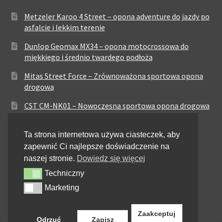
Metzeler Karoo 4 Street – opona adventure do jazdy po
asfalcie i lekkim terenie
Dunlop Geomax MX34 – opona motocrossowa do
miękkiego i średnio twardego podłoża
Mitas Street Force – Zrównoważona sportowa opona
drogowa
CST CM-NK01 – Nowoczesna sportowa opona drogowa
Maxxis MA-ST3 – Sportowo-turystyczna opona o
Ta strona internetowa używa ciasteczek, aby
zrównoważonych osiągach
zapewnić Ci najlepsze doświadczenie na
Pirelli City Demon – Niezawodność w codziennej
naszej stronie.
Dowiedz się więcej
jeździe miejskiej
Techniczny
Techniczny
Metzeler Perfect ME77 – Klasyczna opona o
Marketing
Marketing
zrównoważonych właściwościach
Zaakceptuj
Odrzuć
Zapisz