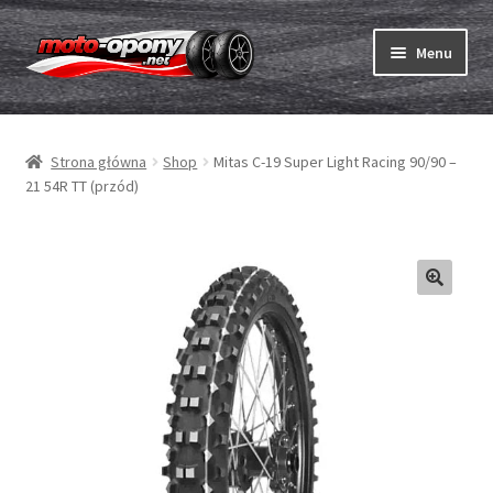
Przejdź
Przejdź
Menu
do
do
nawigacji
treści
Rozwiń
Opony
menu
Strona główna
Shop
Mitas C-19 Super Light Racing 90/90 –
potom
Rozwiń
Dętki & taśmy
21 54R TT (przód)
menu
potom
Rozwiń
Opony ABC
menu
potom
Zakup
Testy
Rozwiń
Marki
menu
potom
Kontakt