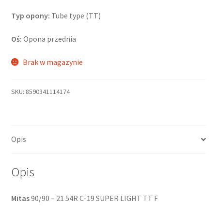
Typ opony:
Tube type (TT)
Oś:
Opona przednia
Brak w magazynie
SKU:
8590341114174
Opis
Opis
Mitas
90/90 – 21 54R C-19 SUPER LIGHT TT F