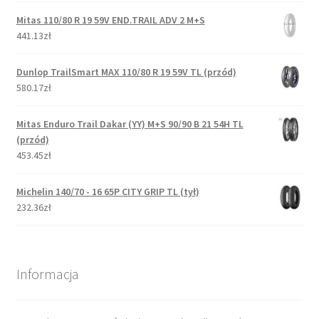
Mitas 110/80 R 19 59V END.TRAIL ADV 2 M+S
441.13zł
Dunlop TrailSmart MAX 110/80 R 19 59V TL (przód)
580.17zł
Mitas Enduro Trail Dakar (YY) M+S 90/90 B 21 54H TL
(przód)
453.45zł
Michelin 140/70 - 16 65P CITY GRIP TL (tył)
232.36zł
Informacja