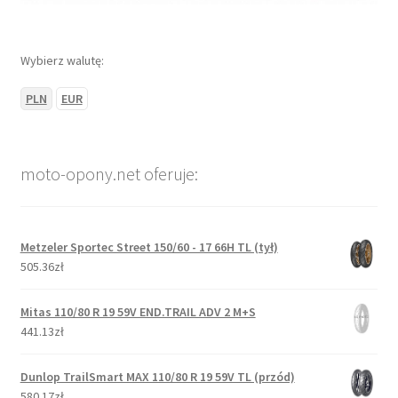
Wybierz walutę:
PLN
EUR
moto-opony.net oferuje:
Metzeler Sportec Street 150/60 - 17 66H TL (tył)
505.36zł
Mitas 110/80 R 19 59V END.TRAIL ADV 2 M+S
441.13zł
Dunlop TrailSmart MAX 110/80 R 19 59V TL (przód)
580.17zł