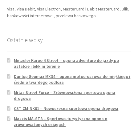
Visa, Visa Debit, Visa Electron, MasterCard i Debit MasterCard, Blik,
bankowości internetowej, przelewu bankowego.
Ostatnie wpisy
Metzeler Karoo 4 Street – opona adventure do jazdy po
asfalcie i lekkim terenie
Dunlop Geomax MX34 – opona motocrossowa do miękkiego i
średnio twardego podłoża
Mitas Street Force – Zrównoważona sportowa opona
drogowa
CST CM-NK01 – Nowoczesna sportowa opona drogowa
Maxxis MA-ST3 – Sportowo-turystyczna opona o
zrównoważonych osiągach