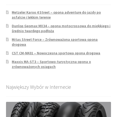
Metzeler Karoo 4 Street – opona adventure do jazdy po
asfalcie i lekkim terenie
Dunlop Geomax MX34 – opona motocrossowa do miękkiego i
średnio twardego podłoża
Mitas Street Force – Zrównoważona sportowa opona
drogowa
CST CM-NK01 – Nowoczesna sportowa opona drogowa
Maxxis MA-ST3 – Sportowo-turystyczna opona o
zrównoważonych osiągach
Największy Wybór w Internecie