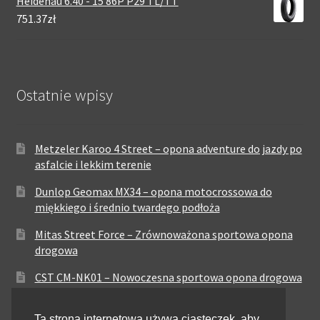
Heidenau 6.40 - 15 86P P29 TL/TT
751.37zł
Ostatnie wpisy
Metzeler Karoo 4 Street – opona adventure do jazdy po
asfalcie i lekkim terenie
Dunlop Geomax MX34 – opona motocrossowa do
miękkiego i średnio twardego podłoża
Mitas Street Force – Zrównoważona sportowa opona
drogowa
CST CM-NK01 – Nowoczesna sportowa opona drogowa
Maxxis MA-ST3 – Sportowo-turystyczna opona o
Ta strona internetowa używa ciasteczek, aby