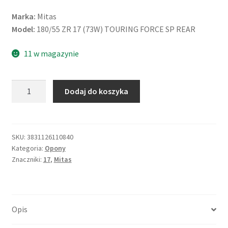
Marka:
Mitas
Model:
180/55 ZR 17 (73W) TOURING FORCE SP REAR
11 w magazynie
ilość
Dodaj do koszyka
Mitas
180/55
ZR
17
SKU:
3831126110840
Kategoria:
Opony
(73W)
Znaczniki:
17
,
Mitas
TOURING
FORCE
SP
TL
Opis
(tył)