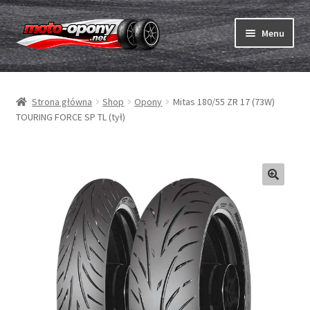
Przejdź
Przejdź
Menu
do
do
nawigacji
treści
Rozwiń
Opony
menu
Strona główna
Shop
Opony
Mitas 180/55 ZR 17 (73W)
potom
Rozwiń
Dętki & taśmy
TOURING FORCE SP TL (tył)
menu
potom
Rozwiń
Opony ABC
menu
potom
Zakup
Testy
Rozwiń
Marki
menu
potom
Kontakt