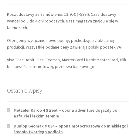
Koszt dostawy za zamówienie: 13,95€ (~59zł). Czas dostawy
wynosi od 3 do 4 dni roboczych. Nasz magazyn znajduje się w
Niemczech.
Oferujemy wyłącznie nowe opony, pochodzące z aktualnej
produkcji. Wszystkie podane ceny zawierają polski podatek VAT.
Visa, Visa Debit, Visa Electron, MasterCard i Debit MasterCard, Blik,
bankowości internetowej, przelewu bankowego.
Ostatnie wpisy
Metzeler Karoo 4 Street – opona adventure do jazdy po
asfalcie i lekkim terenie
Dunlop Geomax MX34 – opona motocrossowa do miękkiego i
średnio twardego podłoża