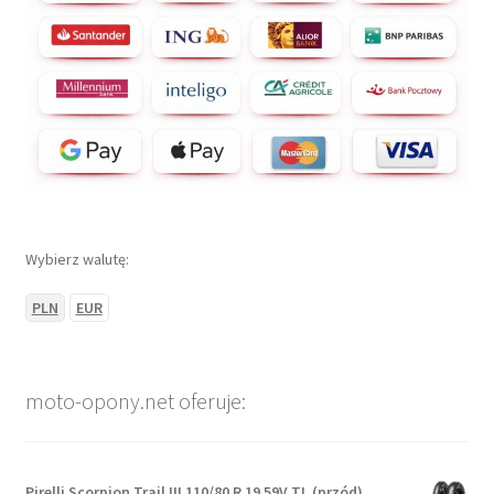
Wybierz walutę:
PLN
EUR
moto-opony.net oferuje:
Pirelli Scorpion Trail III 110/80 R 19 59V TL (przód)