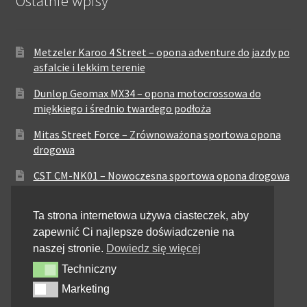
Ostatnie wpisy
Metzeler Karoo 4 Street – opona adventure do jazdy po
asfalcie i lekkim terenie
Dunlop Geomax MX34 – opona motocrossowa do
miękkiego i średnio twardego podłoża
Mitas Street Force – Zrównoważona sportowa opona
drogowa
CST CM-NK01 – Nowoczesna sportowa opona drogowa
Maxxis MA-ST3 – Sportowo-turystyczna opona o
Ta strona internetowa używa ciasteczek, aby
zrównoważonych osiągach
zapewnić Ci najlepsze doświadczenie na
Pirelli City Demon – Niezawodność w codziennej
naszej stronie.
Dowiedz się więcej
jeździe miejskiej
Techniczny
Techniczny
Metzeler Perfect ME77 – Klasyczna opona o
Marketing
Marketing
zrównoważonych właściwościach