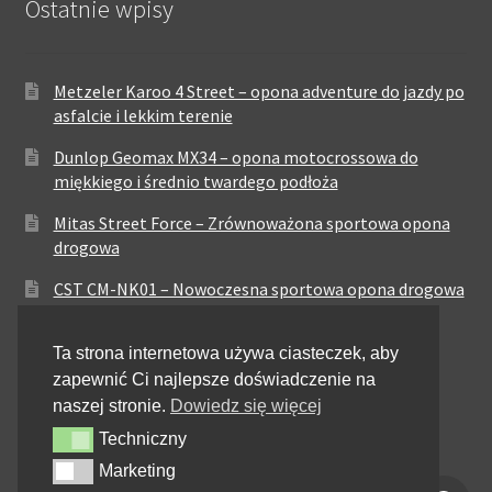
Ostatnie wpisy
Metzeler Karoo 4 Street – opona adventure do jazdy po
asfalcie i lekkim terenie
Dunlop Geomax MX34 – opona motocrossowa do
miękkiego i średnio twardego podłoża
Mitas Street Force – Zrównoważona sportowa opona
drogowa
CST CM-NK01 – Nowoczesna sportowa opona drogowa
Maxxis MA-ST3 – Sportowo-turystyczna opona o
Ta strona internetowa używa ciasteczek, aby
zrównoważonych osiągach
zapewnić Ci najlepsze doświadczenie na
Pirelli City Demon – Niezawodność w codziennej
naszej stronie.
Dowiedz się więcej
jeździe miejskiej
Techniczny
Techniczny
Metzeler Perfect ME77 – Klasyczna opona o
Marketing
Marketing
zrównoważonych właściwościach