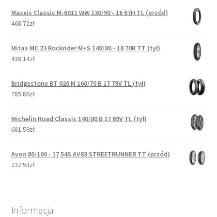
Maxxis Classic M-6011 WW 130/90 - 16 67H TL (przód)
468.72zł
Mitas MC 23 Rockrider M+S 140/80 - 18 70R TT (tył)
438.14zł
Bridgestone BT 020 M 160/70 B 17 79V TL (tył)
785.86zł
Michelin Road Classic 140/80 B 17 69V TL (tył)
681.59zł
Avon 80/100 - 17 54S AV83 STREETRUNNER TT (przód)
237.53zł
Informacja