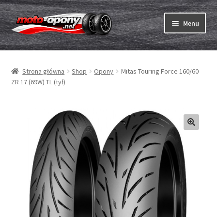
Przejdź
Przejdź
Menu
do
do
nawigacji
treści
Rozwiń
Opony
menu
Strona główna
Shop
Opony
Mitas Touring Force 160/60
potom
Rozwiń
Dętki & taśmy
ZR 17 (69W) TL (tył)
menu
potom
Rozwiń
Opony ABC
menu
potom
Zakup
Testy
Rozwiń
Marki
menu
potom
Kontakt