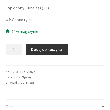
Typ opony:
Tubeless (TL)
Oś:
Opona tylna
14 w magazynie
ilość
Dodaj do koszyka
Mitas
Touring
Force
160/60
SKU:
3831126100926
Kategoria:
Opony
ZR
Znaczniki:
17
,
Mitas
17
(69W)
TL
(tył)
Opis