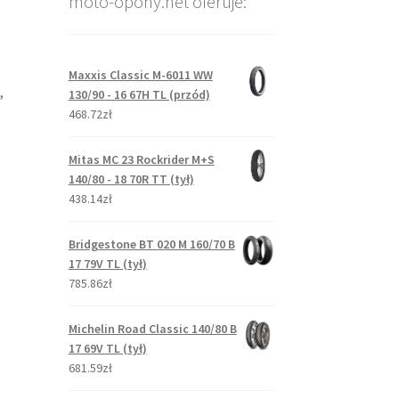
moto-opony.net oferuje:
Maxxis Classic M-6011 WW
,
130/90 - 16 67H TL (przód)
468.72zł
Mitas MC 23 Rockrider M+S
140/80 - 18 70R TT (tył)
438.14zł
Bridgestone BT 020 M 160/70 B
17 79V TL (tył)
785.86zł
Michelin Road Classic 140/80 B
17 69V TL (tył)
681.59zł