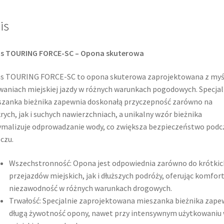
is
as TOURING FORCE-SC – Opona skuterowa
as TOURING FORCE-SC to opona skuterowa zaprojektowana z myś
aniach miejskiej jazdy w różnych warunkach pogodowych. Specja
zanka bieżnika zapewnia doskonałą przyczepność zarówno na
ych, jak i suchych nawierzchniach, a unikalny wzór bieżnika
malizuje odprowadzanie wody, co zwiększa bezpieczeństwo podc
czu.
Wszechstronność: Opona jest odpowiednia zarówno do krótkic
przejazdów miejskich, jak i dłuższych podróży, oferując komfort
niezawodność w różnych warunkach drogowych.
Trwałość: Specjalnie zaprojektowana mieszanka bieżnika zape
długą żywotność opony, nawet przy intensywnym użytkowaniu