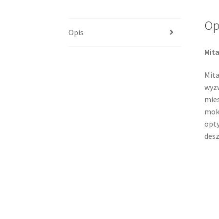
Op
Opis
Mit
Mit
wyzw
mies
mokr
opty
desz