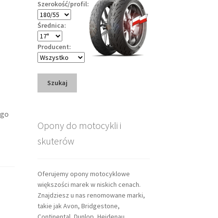
Szerokość/profil:
Średnica:
Producent:
Szukaj
ego
Opony do motocykli i
skuterów
Oferujemy opony motocyklowe
większości marek w niskich cenach.
Znajdziesz u nas renomowane marki,
takie jak Avon, Bridgestone,
Continental, Dunlop, Heidenau,