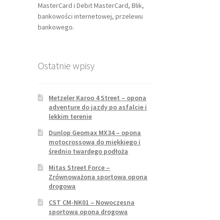
MasterCard i Debit MasterCard, Blik,
bankowości internetowej, przelewu
bankowego.
Ostatnie wpisy
Metzeler Karoo 4 Street – opona
adventure do jazdy po asfalcie i
lekkim terenie
Dunlop Geomax MX34 – opona
motocrossowa do miękkiego i
średnio twardego podłoża
Mitas Street Force –
Zrównoważona sportowa opona
drogowa
CST CM-NK01 – Nowoczesna
sportowa opona drogowa