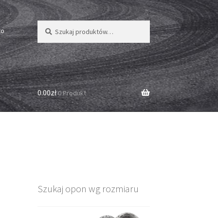
Szukaj:
Szukaj
to
0.00zł
0 Produkt
Szukaj opon wg rozmiaru