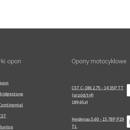
rki opon
Opony motocyklowe
Avon
CST C-186 2.75 - 14 35P TT
Bridgestone
(przód/tył)
189.65zł
Continental
CST
Heidenau 5.60 - 15 78P P29
TL
Dunlop