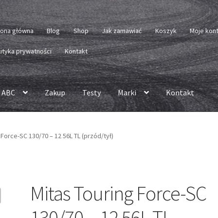
rona główna
Blog
Shop
Jak zamawiać
Koszyk
Moje kon
lityka prywatności
Kontakt
 ABC
Zakup
Testy
Marki
Kontakt
 Force-SC 130/70 – 12 56L TL (przód/tył)
Mitas Touring Force-SC
130/70 – 12 56L TL