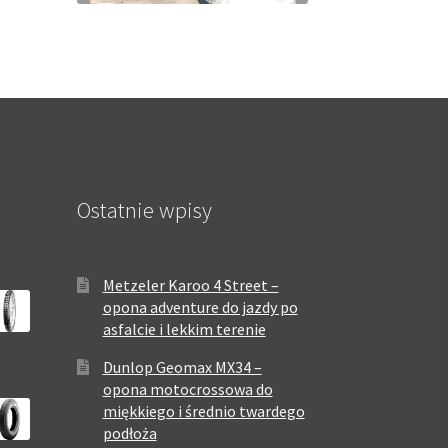
Ostatnie wpisy
Metzeler Karoo 4 Street –
opona adventure do jazdy po
asfalcie i lekkim terenie
Dunlop Geomax MX34 –
opona motocrossowa do
miękkiego i średnio twardego
podłoża