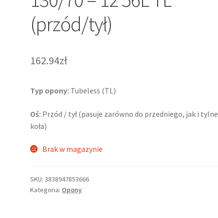
(przód/tył)
162.94zł
Typ opony:
Tubeless (TL)
Oś:
Przód / tył (pasuje zarówno do przedniego, jak i tyln
koła)
Brak w magazynie
SKU:
3838947853666
Kategoria:
Opony