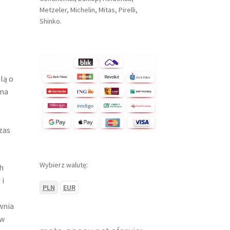
Metzeler, Michelin, Mitas, Pirelli,
Shinko.
lą o
lna
zas
Wybierz walutę:
h
 i
PLN
EUR
wnia
 w