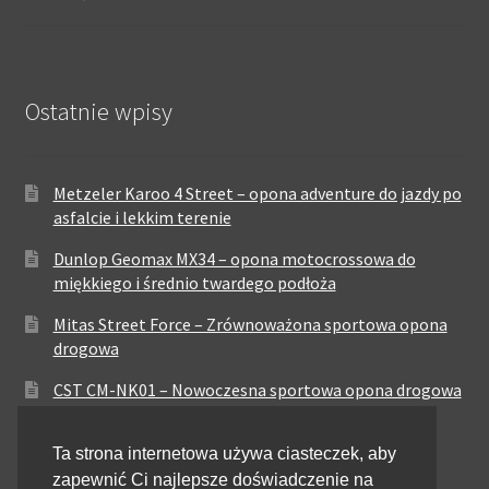
Ostatnie wpisy
Metzeler Karoo 4 Street – opona adventure do jazdy po
asfalcie i lekkim terenie
Dunlop Geomax MX34 – opona motocrossowa do
miękkiego i średnio twardego podłoża
Mitas Street Force – Zrównoważona sportowa opona
drogowa
CST CM-NK01 – Nowoczesna sportowa opona drogowa
Maxxis MA-ST3 – Sportowo-turystyczna opona o
Ta strona internetowa używa ciasteczek, aby
zrównoważonych osiągach
zapewnić Ci najlepsze doświadczenie na