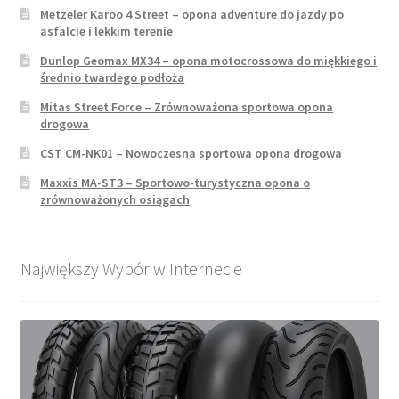
Metzeler Karoo 4 Street – opona adventure do jazdy po
asfalcie i lekkim terenie
Dunlop Geomax MX34 – opona motocrossowa do miękkiego i
średnio twardego podłoża
Mitas Street Force – Zrównoważona sportowa opona
drogowa
CST CM-NK01 – Nowoczesna sportowa opona drogowa
Maxxis MA-ST3 – Sportowo-turystyczna opona o
zrównoważonych osiągach
Największy Wybór w Internecie