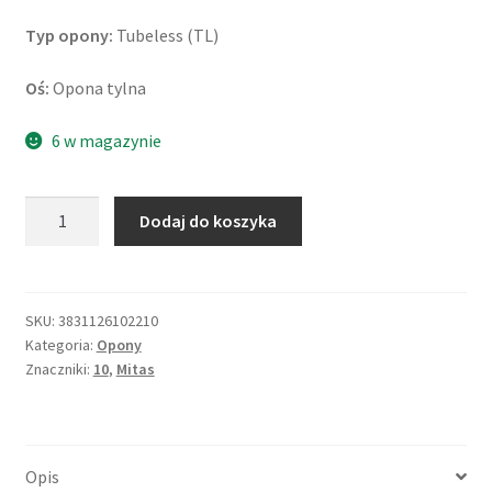
Typ opony:
Tubeless (TL)
Oś:
Opona tylna
6 w magazynie
ilość
Dodaj do koszyka
Mitas
Touring
Force-
SC
SKU:
3831126102210
Kategoria:
Opony
Rf.
Znaczniki:
10
,
Mitas
130/70
-
10
59P
Opis
TL