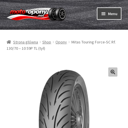
Przejdź
Przejdź
Menu
do
do
nawigacji
treści
Rozwiń
Opony
menu
Strona główna
Shop
Opony
Mitas Touring Force-SC Rf.
potom
Rozwiń
Dętki & taśmy
130/70 – 10 59P TL (tył)
menu
potom
Rozwiń
Opony ABC
menu
potom
Zakup
Testy
Rozwiń
Marki
menu
potom
Kontakt