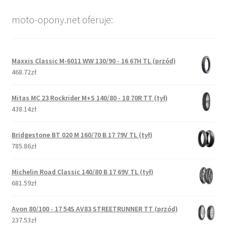
moto-opony.net oferuje:
Maxxis Classic M-6011 WW 130/90 - 16 67H TL (przód)
468.72zł
Mitas MC 23 Rockrider M+S 140/80 - 18 70R TT (tył)
438.14zł
Bridgestone BT 020 M 160/70 B 17 79V TL (tył)
785.86zł
Michelin Road Classic 140/80 B 17 69V TL (tył)
681.59zł
Avon 80/100 - 17 54S AV83 STREETRUNNER TT (przód)
237.53zł