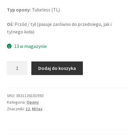
Typ opony:
Tubeless (TL)
Oś:
Przód / tył (pasuje zarówno do przedniego, jak i
tylnego koła)
13 w magazynie
ilość
Dodaj do koszyka
Mitas
Touring
Force-
SC
SKU:
3831126101930
Kategoria:
Opony
120/70
Znaczniki:
12
,
Mitas
-
12
51L
TL