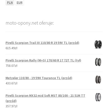
PLN
EUR
moto-opony.net oferuje:
Pirelli Scorpion Trail III 110/80 R 19 59V TL (przód)
615.49zł
Pirelli Scorpion Rally (M+S) 170/60 R 17 72T TL (tył)
758.07zł
Metzeler 110/80 - 19 59H Tourance TL (przód)
433.67zł
Pirelli Scorpion MX32 mid Soft MST 80/100 - 21 51M TT
(przód)
357.97zł