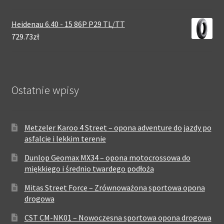
Heidenau 6.40 - 15 86P P29 TL/TT
729.73zł
Ostatnie wpisy
Metzeler Karoo 4 Street – opona adventure do jazdy po
asfalcie i lekkim terenie
Dunlop Geomax MX34 – opona motocrossowa do
miękkiego i średnio twardego podłoża
Mitas Street Force – Zrównoważona sportowa opona
drogowa
CST CM-NK01 – Nowoczesna sportowa opona drogowa