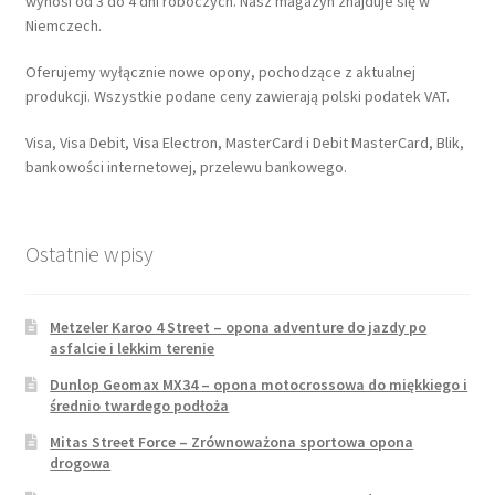
wynosi od 3 do 4 dni roboczych. Nasz magazyn znajduje się w
Niemczech.
Oferujemy wyłącznie nowe opony, pochodzące z aktualnej
produkcji. Wszystkie podane ceny zawierają polski podatek VAT.
Visa, Visa Debit, Visa Electron, MasterCard i Debit MasterCard, Blik,
bankowości internetowej, przelewu bankowego.
Ostatnie wpisy
Metzeler Karoo 4 Street – opona adventure do jazdy po
asfalcie i lekkim terenie
Dunlop Geomax MX34 – opona motocrossowa do miękkiego i
średnio twardego podłoża
Mitas Street Force – Zrównoważona sportowa opona
drogowa