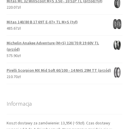
Mitas MC 32 WinScoot M+S 3.50 - 10 51P TL (przód/tył)
220.07zł
Mitas 140/80 B 17 69T E-07+ TL M+S (tył)
485.67zł
Michelin Anakee Adventure (M+S) 120/70 R 19 60V TL
(przód)
575.90zł
Pirelli Scorpion MX Mid Soft 60/100 - 14 NHS 29M TT (przód)
210.70zł
Informacja
Koszt dostawy za zamówienie: 13,95€ (~59zł). Czas dostawy