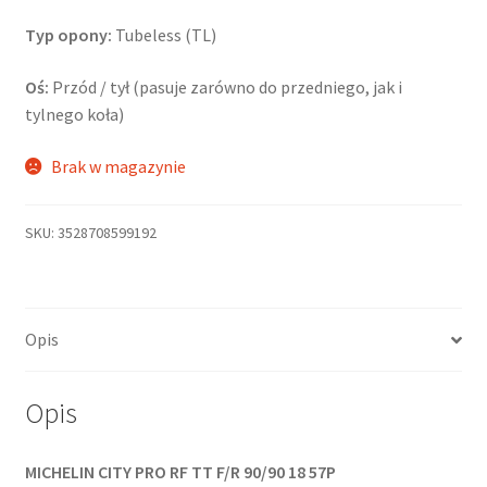
Typ opony:
Tubeless (TL)
Oś:
Przód / tył (pasuje zarówno do przedniego, jak i
tylnego koła)
Brak w magazynie
SKU:
3528708599192
Opis
Opis
MICHELIN CITY PRO RF TT F/R 90/90 18 57P