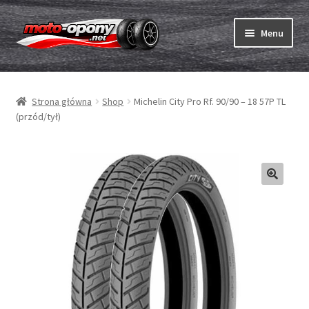
Przejdź
Przejdź
Menu
do
do
nawigacji
treści
Rozwiń
Opony
menu
Strona główna
Shop
Michelin City Pro Rf. 90/90 – 18 57P TL
potom
Rozwiń
Dętki & taśmy
(przód/tył)
menu
potom
Rozwiń
Opony ABC
menu
potom
Zakup
Testy
Rozwiń
Marki
menu
potom
Kontakt