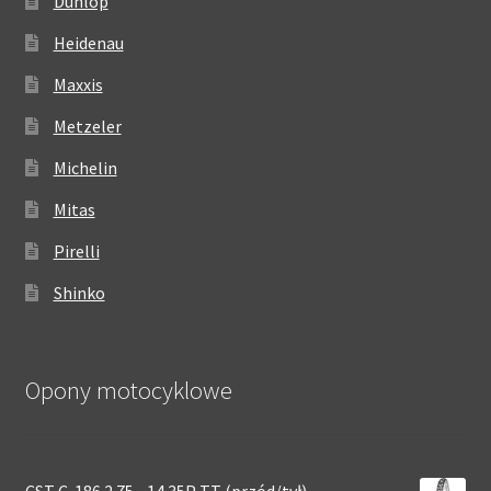
Dunlop
Heidenau
Maxxis
Metzeler
Michelin
Mitas
Pirelli
Shinko
Opony motocyklowe
CST C-186 2.75 - 14 35P TT (przód/tył)