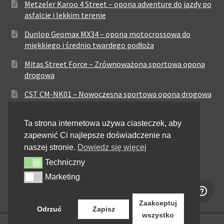
Metzeler Karoo 4 Street – opona adventure do jazdy po
asfalcie i lekkim terenie
Dunlop Geomax MX34 – opona motocrossowa do
miękkiego i średnio twardego podłoża
Mitas Street Force – Zrównoważona sportowa opona
drogowa
CST CM-NK01 – Nowoczesna sportowa opona drogowa
Maxxis MA-ST3 – Sportowo-turystyczna opona o
Ta strona internetowa używa ciasteczek, aby
zrównoważonych osiągach
zapewnić Ci najlepsze doświadczenie na
Pirelli City Demon – Niezawodność w codziennej
naszej stronie.
Dowiedz się więcej
jeździe miejskiej
Techniczny
Techniczny
Metzeler Perfect ME77 – Klasyczna opona o
Marketing
Marketing
zrównoważonych właściwościach
Zaakceptuj
Odrzuć
Zapisz
wszystko