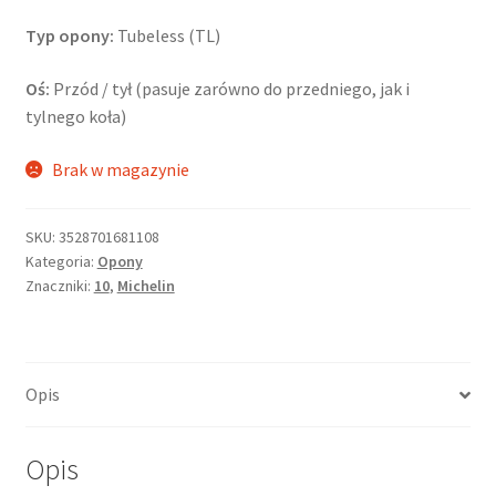
Typ opony:
Tubeless (TL)
Oś:
Przód / tył (pasuje zarówno do przedniego, jak i
tylnego koła)
Brak w magazynie
SKU:
3528701681108
Kategoria:
Opony
Znaczniki:
10
,
Michelin
Opis
Opis