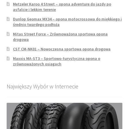
Metzeler Karoo 4 Street – opona adventure do jazdy po
asfalcie i lekkim terenie
Dunlop Geomax MX34 – opona motocrossowa do miękkiego i
średnio twardego podłoża
Mitas Street Force – Zrównoważona sportowa opona
drogowa
CST CM-NK01 – Nowoczesna sportowa opona drogowa
Maxxis MA-ST3 – Sportowo-turystyczna opona o
zrównoważonych osiągach
Największy Wybór w Internecie