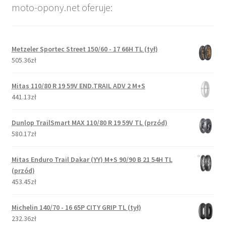
moto-opony.net oferuje:
Metzeler Sportec Street 150/60 - 17 66H TL (tył)
505.36zł
Mitas 110/80 R 19 59V END.TRAIL ADV 2 M+S
441.13zł
Dunlop TrailSmart MAX 110/80 R 19 59V TL (przód)
580.17zł
Mitas Enduro Trail Dakar (YY) M+S 90/90 B 21 54H TL
(przód)
453.45zł
Michelin 140/70 - 16 65P CITY GRIP TL (tył)
232.36zł