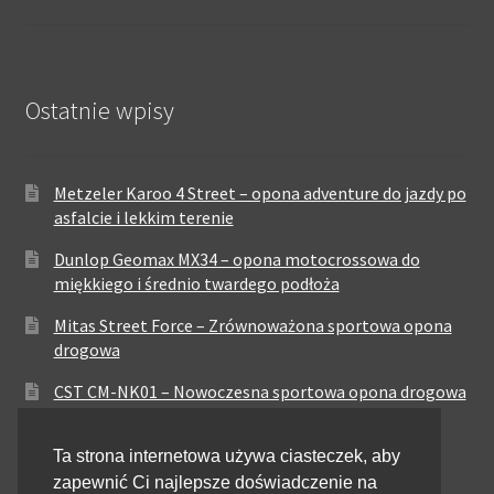
Ostatnie wpisy
Metzeler Karoo 4 Street – opona adventure do jazdy po
asfalcie i lekkim terenie
Dunlop Geomax MX34 – opona motocrossowa do
miękkiego i średnio twardego podłoża
Mitas Street Force – Zrównoważona sportowa opona
drogowa
CST CM-NK01 – Nowoczesna sportowa opona drogowa
Maxxis MA-ST3 – Sportowo-turystyczna opona o
Ta strona internetowa używa ciasteczek, aby
zrównoważonych osiągach
zapewnić Ci najlepsze doświadczenie na