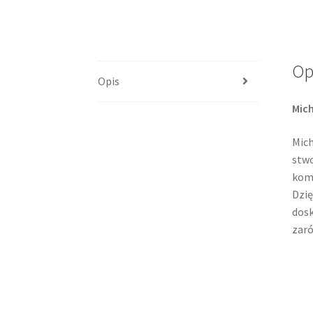
Op
Opis
Mich
Mich
stwo
kom
Dzię
dosk
zaró