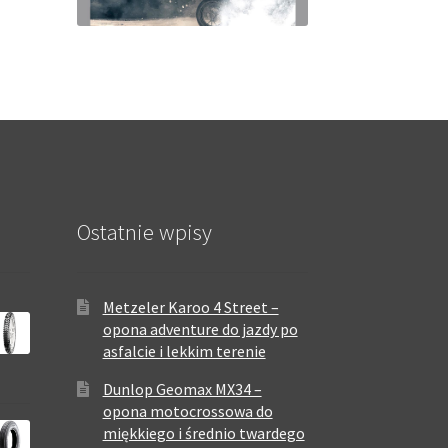
Ostatnie wpisy
Metzeler Karoo 4 Street –
opona adventure do jazdy po
asfalcie i lekkim terenie
Dunlop Geomax MX34 –
opona motocrossowa do
miękkiego i średnio twardego