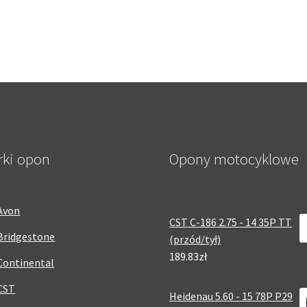
rki opon
Opony motocyklowe
Avon
CST C-186 2.75 - 14 35P TT
Bridgestone
(przód/tył)
189.83zł
Continental
CST
Heidenau 5.60 - 15 78P P29