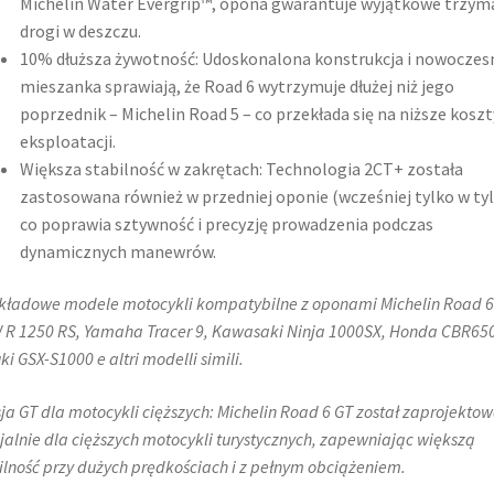
Michelin Water Evergrip™, opona gwarantuje wyjątkowe trzym
drogi w deszczu.
10% dłuższa żywotność: Udoskonalona konstrukcja i nowoczes
mieszanka sprawiają, że Road 6 wytrzymuje dłużej niż jego
poprzednik – Michelin Road 5 – co przekłada się na niższe koszt
eksploatacji.
Większa stabilność w zakrętach: Technologia 2CT+ została
zastosowana również w przedniej oponie (wcześniej tylko w tyl
co poprawia sztywność i precyzję prowadzenia podczas
dynamicznych manewrów.
kładowe modele motocykli kompatybilne z oponami Michelin Road 6
R 1250 RS, Yamaha Tracer 9, Kawasaki Ninja 1000SX, Honda CBR65
ki GSX-S1000 e altri modelli simili.
ja GT dla motocykli cięższych: Michelin Road 6 GT został zaprojekto
jalnie dla cięższych motocykli turystycznych, zapewniając większą
ilność przy dużych prędkościach i z pełnym obciążeniem.