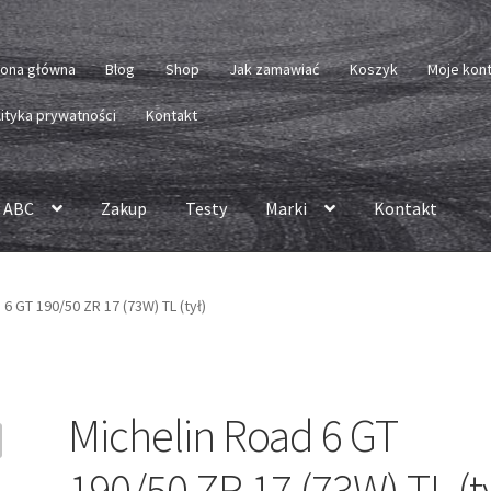
rona główna
Blog
Shop
Jak zamawiać
Koszyk
Moje kon
lityka prywatności
Kontakt
 ABC
Zakup
Testy
Marki
Kontakt
 6 GT 190/50 ZR 17 (73W) TL (tył)
Michelin Road 6 GT
190/50 ZR 17 (73W) TL (ty