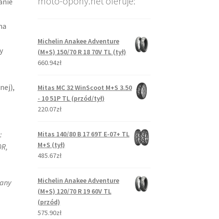
moto-opony.net oferuje:
anie
na
Michelin Anakee Adventure
y
(M+S) 150/70 R 18 70V TL (tył)
660.94zł
nej),
Mitas MC 32 WinScoot M+S 3.50
- 10 51P TL (przód/tył)
220.07zł
Mitas 140/80 B 17 69T E-07+ TL
:
M+S (tył)
0R,
485.67zł
Michelin Anakee Adventure
wany
(M+S) 120/70 R 19 60V TL
(przód)
575.90zł