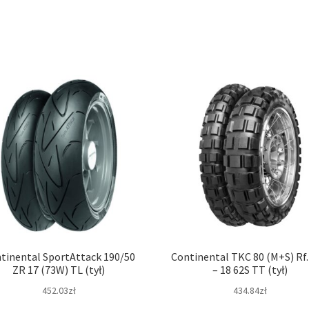
tinental SportAttack 190/50
Continental TKC 80 (M+S) Rf.
ZR 17 (73W) TL (tył)
– 18 62S TT (tył)
452.03zł
434.84zł