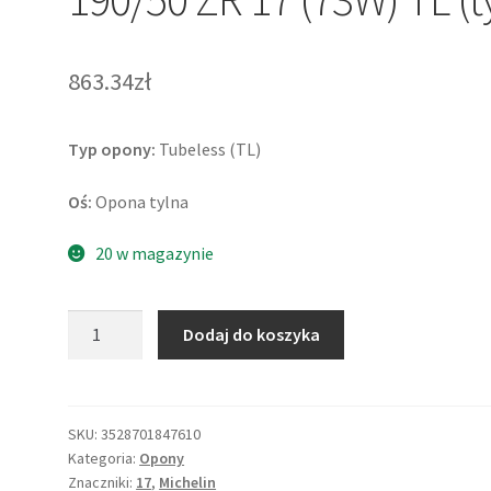
863.34zł
Typ opony:
Tubeless (TL)
Oś:
Opona tylna
20 w magazynie
ilość
Dodaj do koszyka
Michelin
Road
6
GT
SKU:
3528701847610
Kategoria:
Opony
190/50
Znaczniki:
17
,
Michelin
ZR