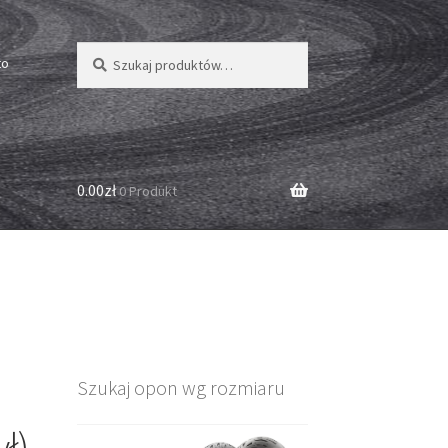
Szukaj:
Szukaj
to
0.00zł
0 Produkt
Szukaj opon wg rozmiaru
ł)