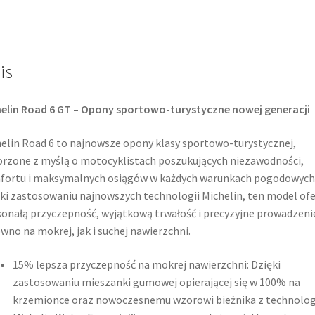
17
(73W)
TL
is
(tył)
elin Road 6 GT – Opony sportowo-turystyczne nowej generacji
elin Road 6 to najnowsze opony klasy sportowo-turystycznej,
rzone z myślą o motocyklistach poszukujących niezawodności,
fortu i maksymalnych osiągów w każdych warunkach pogodowych
ki zastosowaniu najnowszych technologii Michelin, ten model ofe
onałą przyczepność, wyjątkową trwałość i precyzyjne prowadzeni
wno na mokrej, jak i suchej nawierzchni.
15% lepsza przyczepność na mokrej nawierzchni: Dzięki
zastosowaniu mieszanki gumowej opierającej się w 100% na
krzemionce oraz nowoczesnemu wzorowi bieżnika z technolog