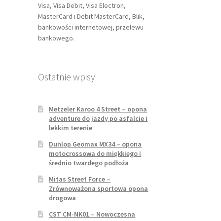
Visa, Visa Debit, Visa Electron,
MasterCard i Debit MasterCard, Blik,
bankowości internetowej, przelewu
bankowego.
Ostatnie wpisy
Metzeler Karoo 4 Street – opona
adventure do jazdy po asfalcie i
lekkim terenie
Dunlop Geomax MX34 – opona
motocrossowa do miękkiego i
średnio twardego podłoża
Mitas Street Force –
Zrównoważona sportowa opona
drogowa
CST CM-NK01 – Nowoczesna