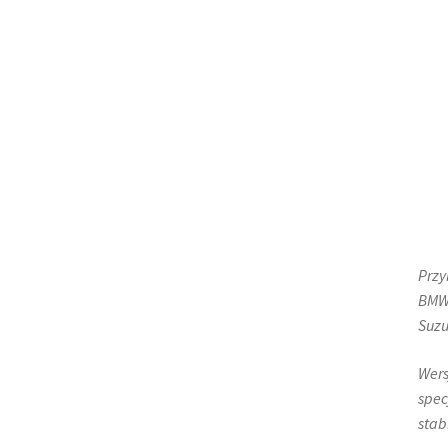
Przy
BMW 
Suzu
Wers
spec
stab