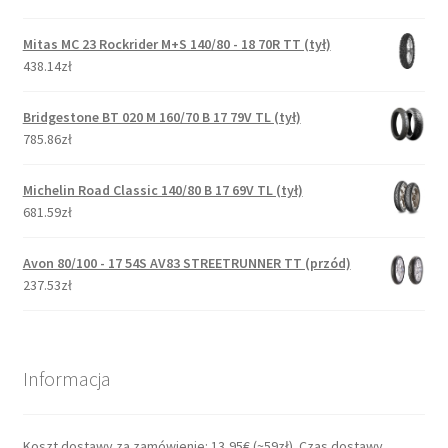
Mitas MC 23 Rockrider M+S 140/80 - 18 70R TT (tył)
438.14zł
Bridgestone BT 020 M 160/70 B 17 79V TL (tył)
785.86zł
Michelin Road Classic 140/80 B 17 69V TL (tył)
681.59zł
Avon 80/100 - 17 54S AV83 STREETRUNNER TT (przód)
237.53zł
Informacja
Koszt dostawy za zamówienie: 13,95€ (~59zł). Czas dostawy