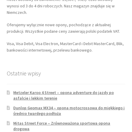
wynosi od 3 do 4 dni roboczych. Nasz magazyn znajduje się w
Niemczech.
Oferujemy wyłącznie nowe opony, pochodzące z aktualnej
produkcji. Wszystkie podane ceny zawierają polski podatek VAT.
Visa, Visa Debit, Visa Electron, MasterCard i Debit MasterCard, Blik,
bankowości internetowej, przelewu bankowego.
Ostatnie wpisy
Metzeler Karoo 4 Street – opona adventure do jazdy po
asfalcie i lekkim terenie
Dunlop Geomax MX34 – opona motocrossowa do miękkiego i
średnio twardego podłoża
Mitas Street Force – Zrównoważona sportowa opona
drogowa