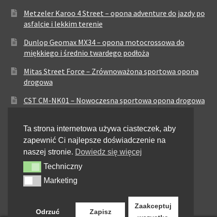
Metzeler Karoo 4 Street – opona adventure do jazdy po
asfalcie i lekkim terenie
Dunlop Geomax MX34 – opona motocrossowa do
miękkiego i średnio twardego podłoża
Mitas Street Force – Zrównoważona sportowa opona
drogowa
CST CM-NK01 – Nowoczesna sportowa opona drogowa
Maxxis MA-ST3 – Sportowo-turystyczna opona o
Ta strona internetowa używa ciasteczek, aby
zrównoważonych osiągach
zapewnić Ci najlepsze doświadczenie na
Pirelli City Demon – Niezawodność w codziennej
naszej stronie.
Dowiedz się więcej
jeździe miejskiej
Techniczny
Techniczny
Metzeler Perfect ME77 – Klasyczna opona o
Marketing
Marketing
zrównoważonych właściwościach
Zaakceptuj
Odrzuć
Zapisz