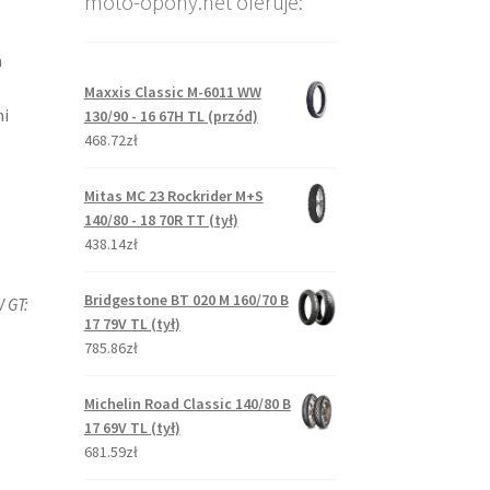
moto-opony.net oferuje:
a
Maxxis Classic M-6011 WW
i
130/90 - 16 67H TL (przód)
468.72zł
Mitas MC 23 Rockrider M+S
140/80 - 18 70R TT (tył)
438.14zł
Bridgestone BT 020 M 160/70 B
 GT:
17 79V TL (tył)
785.86zł
Michelin Road Classic 140/80 B
17 69V TL (tył)
681.59zł