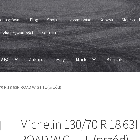
rona główna
Blog
Shop
Jak zamawiać
Koszyk
Moje kon
lityka prywatności
Kontakt
 ABC
Zakup
Testy
Marki
Kontakt
70 R 18 63H ROAD W GT TL (przód)
Michelin 130/70 R 18 63
ROAD W GT TL (przód)