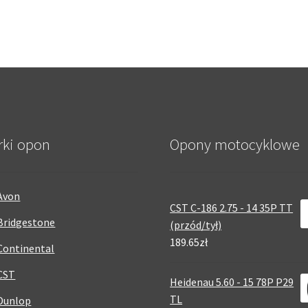
rki opon
Opony motocyklowe
Avon
CST C-186 2.75 - 14 35P TT
Bridgestone
(przód/tył)
189.65zł
Continental
CST
Heidenau 5.60 - 15 78P P29
TL
Dunlop