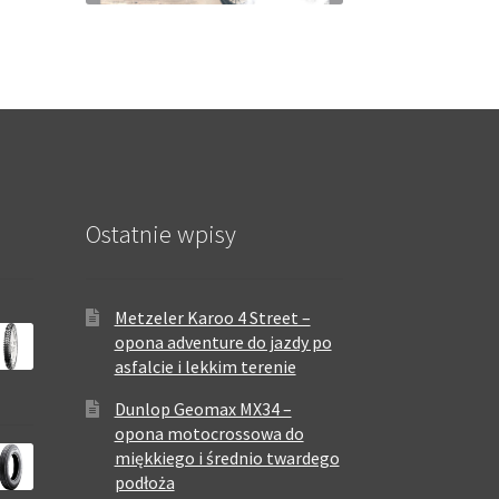
Ostatnie wpisy
Metzeler Karoo 4 Street –
opona adventure do jazdy po
asfalcie i lekkim terenie
Dunlop Geomax MX34 –
opona motocrossowa do
miękkiego i średnio twardego
podłoża