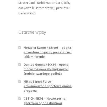
MasterCard i Debit MasterCard, Blik,
bankowości internetowej, przelewu
bankowego.
Ostatnie wpisy
Metzeler Karoo 4 Street – opona
adventure do jazdy po asfalcie i
lekkim terenie
Dunlop Geomax MX34 – opona
motocrossowa do miękkiego i
średnio twardego podłoża
Mitas Street Force –
Zrównoważona sportowa opona
drogowa
CST CM-NK01 – Nowoczesna
sportowa opona drogowa