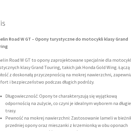
GT
TL
is
(przód)
elin Road W GT – Opony turystyczne do motocykli klasy Grand
ring
elin Road W GT to opony zaprojektowane specjalnie dla motocykl
stycznych klasy Grand Touring, takich jak Honda Gold Wing. Łączą
łość z doskonałą przyczepnością na mokrej nawierzchni, zapewni
ort i bezpieczeństwo podczas długich podróży.
Długowieczność: Opony te charakteryzują się wyjątkową
odpornością na zużycie, co czyni je idealnym wyborem na długie
trasy.
Pewność na mokrej nawierzchni: Zastosowanie lameli w bieżni
przedniej opony oraz mieszanki z krzemionką w obu oponach