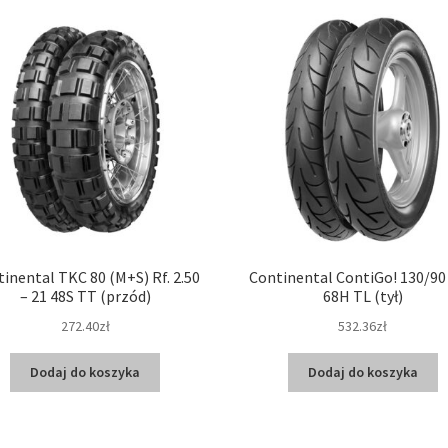
inental TKC 80 (M+S) Rf. 2.50
Continental ContiGo! 130/90 
– 21 48S TT (przód)
68H TL (tył)
272.40zł
532.36zł
Dodaj do koszyka
Dodaj do koszyka