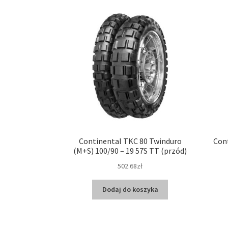
Continental TKC 80 Twinduro
Cont
(M+S) 100/90 – 19 57S TT (przód)
502.68zł
Dodaj do koszyka