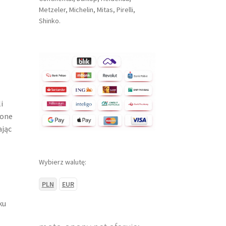
Metzeler, Michelin, Mitas, Pirelli,
Shinko.
i
 one
ając
Wybierz walutę:
PLN
EUR
ku