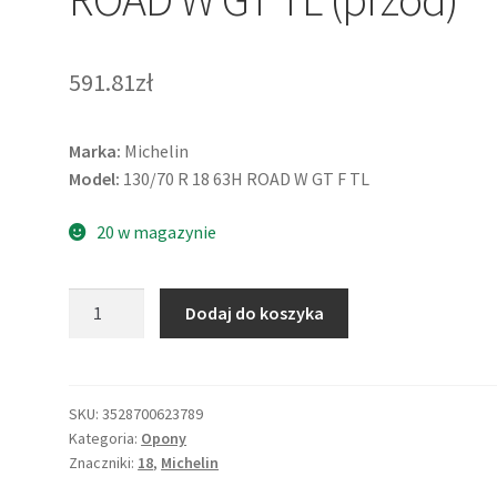
591.81zł
Marka:
Michelin
Model:
130/70 R 18 63H ROAD W GT F TL
20 w magazynie
ilość
Dodaj do koszyka
Michelin
130/70
R
18
SKU:
3528700623789
Kategoria:
Opony
63H
Znaczniki:
18
,
Michelin
ROAD
W