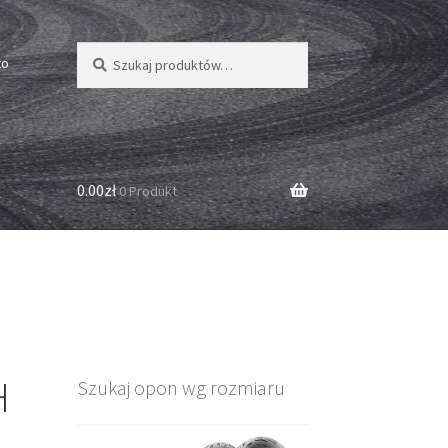
Szukaj:
Szukaj
to
0.00zł
0 Produkt
H
Szukaj opon wg rozmiaru