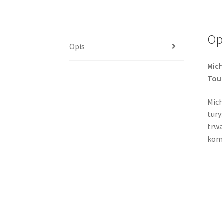
Op
Opis
Mich
Tou
Mich
tury
trwa
komf