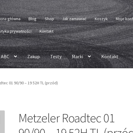
rona główna
Blog
Shop
Jak zamawiać
Koszyk
Moje kon
lityka prywatności
Kontakt
 ABC
Zakup
Testy
Marki
Kontakt
tec 01 90/90 – 19 52H TL (przód)
Metzeler Roadtec 01
90/90 – 19 52H TL (przó