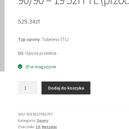
529.34zł
Typ opony:
Tubeless (TL)
Oś:
Opona przednia
20 w magazynie
ilość
Dodaj do koszyka
Metzeler
Roadtec
01
90/90
SKU:
8019227362787
Kategoria:
Opony
-
Znaczniki:
19
,
Metzeler
19