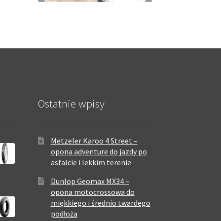
Ostatnie wpisy
Metzeler Karoo 4 Street –
opona adventure do jazdy po
asfalcie i lekkim terenie
Dunlop Geomax MX34 –
opona motocrossowa do
miękkiego i średnio twardego
podłoża