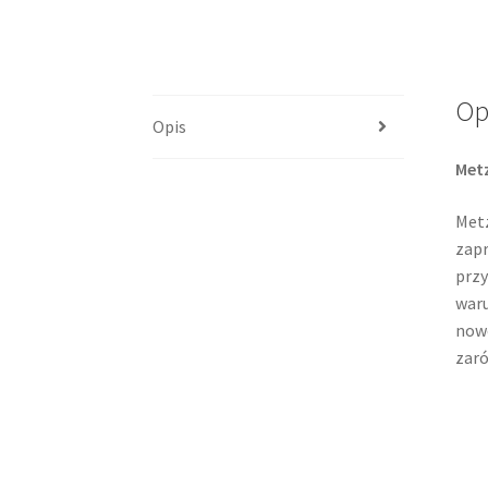
Op
Opis
Met
Metz
zapr
przy
waru
nowo
zaró