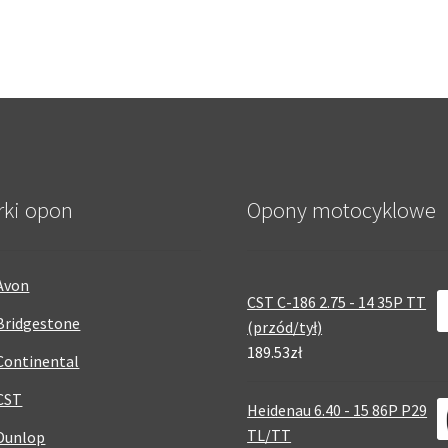
rki opon
Opony motocyklowe
Avon
CST C-186 2.75 - 14 35P TT
Bridgestone
(przód/tył)
189.53zł
Continental
CST
Heidenau 6.40 - 15 86P P29
TL/TT
Dunlop