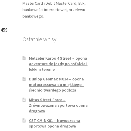
MasterCard i Debit MasterCard, Blik,
bankowości internetowej, przelewu
bankowego.
 45S
Ostatnie wpisy
Metzeler Karoo 4 Street – opona
adventure do jazdy po asfalcie i
lekkim terenie
Dunlop Geomax MX34 – opona
motocrossowa do miękkiego i
średnio twardego podłoża
Mitas Street Force –
Zrównoważona sportowa opona
drogowa
CST CM-NK01 – Nowoczesna
sportowa opona drogowa