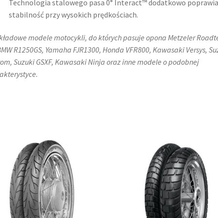
Technologia stalowego pasa 0° Interact™ dodatkowo poprawi
stabilność przy wysokich prędkościach.
kładowe modele motocykli, do których pasuje opona Metzeler Roadt
BMW R1250GS, Yamaha FJR1300, Honda VFR800, Kawasaki Versys, Su
rom, Suzuki GSXF, Kawasaki Ninja oraz inne modele o podobnej
akterystyce.