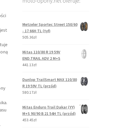
moto-opony.net oferuje:
ści
Metzeler Sportec Street 150/60
jest
- 17 66H TL (tył)
505.36zł
tuje
żoną
Mitas 110/80 R 19 59V
END.TRAIL ADV 2 M+S
441.13zł
Dunlop TrailSmart MAX 110/80
R 19 59V TL (przód)
ony
580.17zł
ika.
Mitas Enduro Trail Dakar (YY)
kasu
M+S 90/90 B 21 54H TL (przód)
453.45zł
.