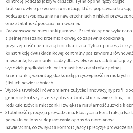
kontrolę podczas jazdy w deszczu. Tylna opona łączy długie i
krótkie rowki o przeciwnej orientacji, które poprawiają trakcję
podczas przyspieszania na nawierzchniach o niskiej przyczepno
oraz stabilność podczas hamowania.
Zaawansowane mieszanki gumowe: Przednia opona wykonana 
z pełnej mieszanki krzemionkowej, co zapewnia doskonałą
przyczepność chemiczną i mechaniczną. Tylna opona wykorzys
konstrukcję dwuskładnikową: centralny pas zawiera zrównowa
mieszankę krzemionki i sadzy dla zwiększenia stabilności przy
wysokich prędkościach, natomiast boczne strefy z pełnej
krzemionki gwarantują doskonałą przyczepność na mokrych i
śliskich nawierzchniach.
Wysoka trwałość i równomierne zużycie: Innowacyjny profil op
generuje krótszy i szerszy obszar kontaktu z nawierzchnią, co
redukuje zużycie mieszanki i zwiększa regularność zużycia bieżn
Stabilność i precyzja prowadzenia: Elastyczna konstrukcja kar
pozwala na lepsze dopasowanie opony do nierówności
nawierzchni, co zwiększa komfort jazdy i precyzję prowadzenia