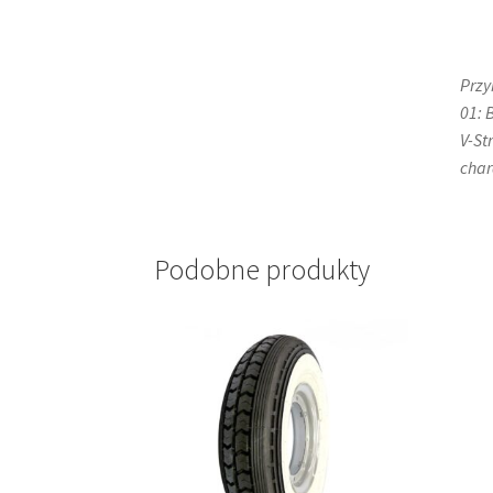
Przy
01: 
V-St
char
Podobne produkty