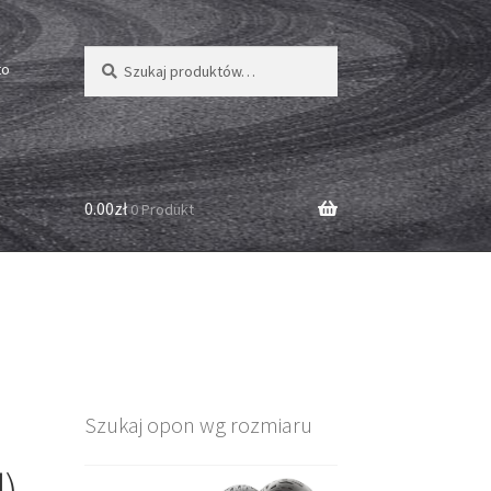
Szukaj:
Szukaj
to
0.00zł
0 Produkt
Szukaj opon wg rozmiaru
d)