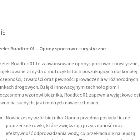
52H
TL
(przód)
is
zeler Roadtec 01 – Opony sportowo-turystyczne
eler Roadtec 01 to zaawansowane opony sportowo-turystyczne,
ojektowane z myślą o motocyklistach poszukujących doskonałej
czepności, trwałości oraz pewności prowadzenia w różnorodnych
nkach drogowych. Dzięki innowacyjnym technologiom i
czesnemu wzorowi bieżnika, Roadtec 01 zapewnia wyjątkowe osi
wno na suchych, jak i mokrych nawierzchniach.​
Nowoczesny wzór bieżnika: Opona przednia posiada liczne
poprzeczne rowki, które zwiększają przyczepność oraz
efektywność odprowadzania wody, co przekłada się na lepszą