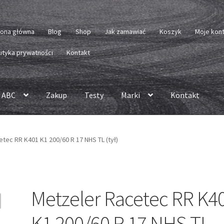
rona główna
Blog
Shop
Jak zamawiać
Koszyk
Moje kon
lityka prywatności
Kontakt
 ABC
Zakup
Testy
Marki
Kontakt
tec RR K401 K1 200/60 R 17 NHS TL (tył)
Metzeler Racetec RR K4
K1 200/60 R 17 NHS TL