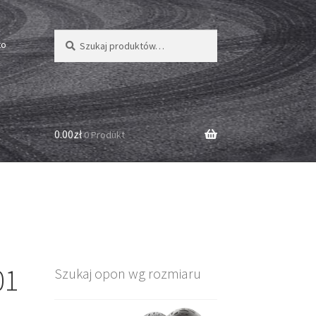
Szukaj:
Szukaj
to
0.00zł
0 Produkt
01
Szukaj opon wg rozmiaru