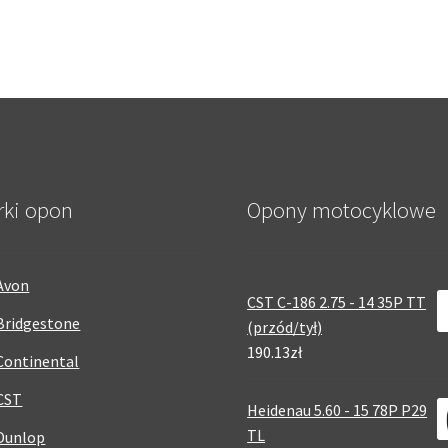
rki opon
Opony motocyklowe
Avon
CST C-186 2.75 - 14 35P TT
Bridgestone
(przód/tył)
190.13zł
Continental
CST
Heidenau 5.60 - 15 78P P29
TL
Dunlop