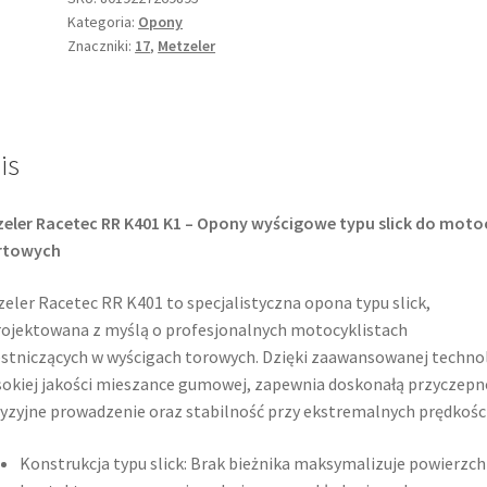
Kategoria:
Opony
K1
Znaczniki:
17
,
Metzeler
200/60
R
17
NHS
is
TL
(tył)
eler Racetec RR K401 K1 – Opony wyścigowe typu slick do motoc
rtowych
eler Racetec RR K401 to specjalistyczna opona typu slick,
ojektowana z myślą o profesjonalnych motocyklistach
stniczących w wyścigach torowych. Dzięki zaawansowanej technol
sokiej jakości mieszance gumowej, zapewnia doskonałą przyczepn
yzyjne prowadzenie oraz stabilność przy ekstremalnych prędkośc
Konstrukcja typu slick: Brak bieżnika maksymalizuje powierzch