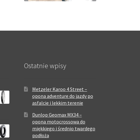
Ostatnie wpisy
Metzeler Karoo 4 Street –
opona adventure do jazdy po
asfalcie i lekkim terenie
Dunlop Geomax MX34 –
opona motocrossowa do
miękkiego i średnio twardego
podłoża