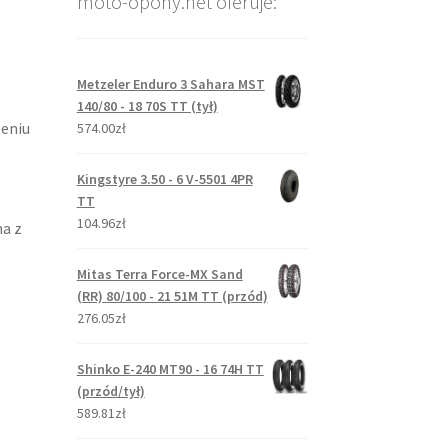
moto-opony.net oferuje:
Metzeler Enduro 3 Sahara MST
140/80 - 18 70S TT (tył)
zeniu
574.00zł
Kingstyre 3.50 - 6 V-5501 4PR
TT
104.96zł
a z
Mitas Terra Force-MX Sand
(RR) 80/100 - 21 51M TT (przód)
276.05zł
Shinko E-240 MT90 - 16 74H TT
(przód/tył)
589.81zł