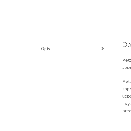
Op
Opis
Metz
spo
Metz
zapr
ucze
i wy
prec