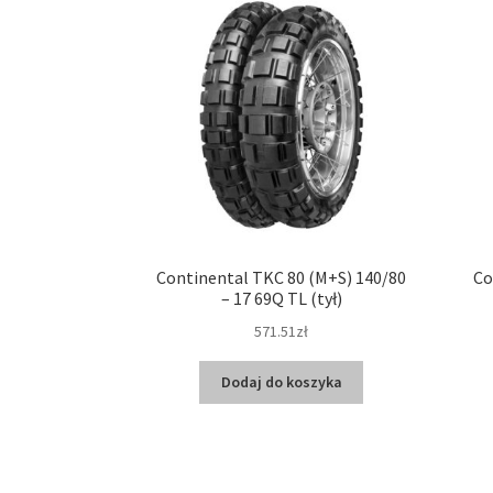
Continental TKC 80 (M+S) 140/80
Co
– 17 69Q TL (tył)
571.51zł
Dodaj do koszyka