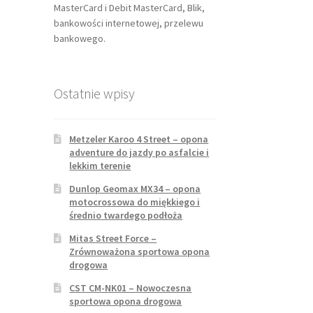
MasterCard i Debit MasterCard, Blik,
bankowości internetowej, przelewu
bankowego.
Ostatnie wpisy
Metzeler Karoo 4 Street – opona
adventure do jazdy po asfalcie i
lekkim terenie
Dunlop Geomax MX34 – opona
motocrossowa do miękkiego i
średnio twardego podłoża
Mitas Street Force –
Zrównoważona sportowa opona
drogowa
CST CM-NK01 – Nowoczesna
sportowa opona drogowa