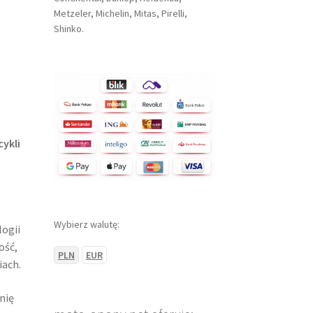
Metzeler, Michelin, Mitas, Pirelli,
Shinko.
ykli
Wybierz walutę:
ogii
ość,
PLN
EUR
iach.
nię