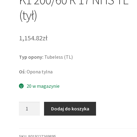
(tył)
1,154.82zł
Typ opony:
Tubeless (TL)
Oś:
Opona tylna
20 w magazynie
ilość
Dodaj do koszyka
Metzeler
Racetec
RR
K401
SKU:
8019227269895