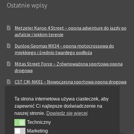
Ostatnie wpisy
Metzeler Karoo 4 Street – opona adventure do jazdy po
asfalcie i lekkim terenie
Dunlop Geomax MX34 – opona motocrossowa do
miękkiego i średnio twardego podłoża
Mitas Street Force – Zrównoważona sportowa opona
drogowa
CST CM-NK01 – Nowoczesna sportowa opona drogowa
Maxxis MA-ST3 – Sportowo-turystyczna opona o
Ta strona internetowa używa ciasteczek, aby
zrównoważonych osiągach
zapewnić Ci najlepsze doświadczenie na
Pirelli City Demon – Niezawodność w codziennej
naszej stronie.
Dowiedz się więcej
jeździe miejskiej
Techniczny
Techniczny
Metzeler Perfect ME77 – Klasyczna opona o
Marketing
Marketing