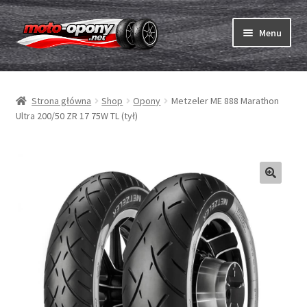
Przejdź
Przejdź
Menu
do
do
nawigacji
treści
Rozwiń
Opony
menu
Strona główna
Shop
Opony
Metzeler ME 888 Marathon
potom
Rozwiń
Dętki & taśmy
Ultra 200/50 ZR 17 75W TL (tył)
menu
potom
Rozwiń
Opony ABC
menu
potom
Zakup
Testy
Rozwiń
Marki
menu
potom
Kontakt