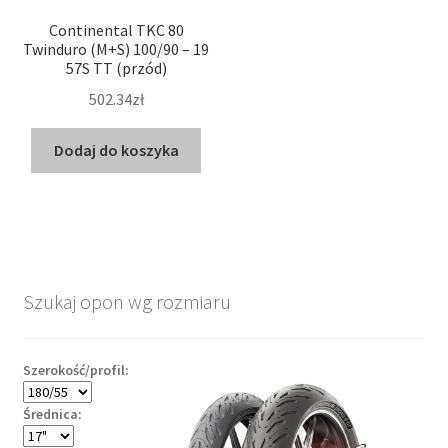
Continental TKC 80
Twinduro (M+S) 100/90 – 19
57S TT (przód)
502.34zł
Dodaj do koszyka
Szukaj opon wg rozmiaru
Szerokość/profil:
Średnica: