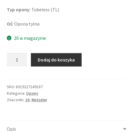
Typ opony:
Tubeless (TL)
Oś:
Opona tylna
20 w magazynie
ilość
Dodaj do koszyka
Metzeler
Roadtec
Z8
(M)
SKU:
8019227249187
Kategoria:
Opony
160/60
Znaczniki:
18
,
Metzeler
ZR
18
(70W)
TL
Opis
(tył)