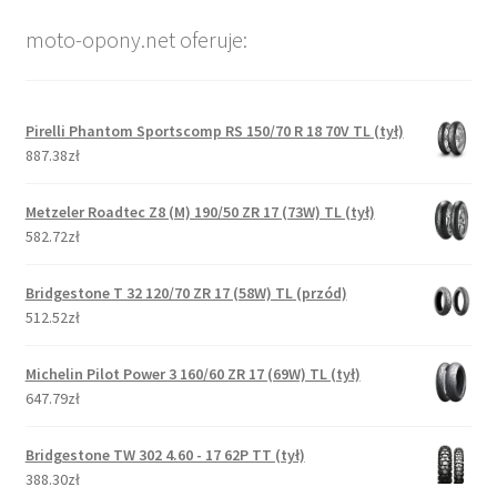
moto-opony.net oferuje:
Pirelli Phantom Sportscomp RS 150/70 R 18 70V TL (tył)
887.38zł
Metzeler Roadtec Z8 (M) 190/50 ZR 17 (73W) TL (tył)
582.72zł
Bridgestone T 32 120/70 ZR 17 (58W) TL (przód)
512.52zł
Michelin Pilot Power 3 160/60 ZR 17 (69W) TL (tył)
647.79zł
Bridgestone TW 302 4.60 - 17 62P TT (tył)
388.30zł