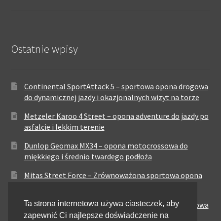
Ostatnie wpisy
Continental SportAttack 5 – sportowa opona drogowa
do dynamicznej jazdy i okazjonalnych wizyt na torze
Metzeler Karoo 4 Street – opona adventure do jazdy po
asfalcie i lekkim terenie
Dunlop Geomax MX34 – opona motocrossowa do
miękkiego i średnio twardego podłoża
Mitas Street Force – Zrównoważona sportowa opona
drogowa
Ta strona internetowa używa ciasteczek, aby
CST CM-NK01 – Nowoczesna sportowa opona drogowa
zapewnić Ci najlepsze doświadczenie na