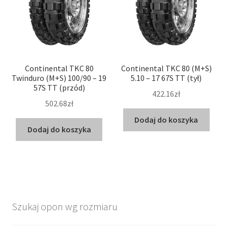
Continental TKC 80
Continental TKC 80 (M+S)
Twinduro (M+S) 100/90 – 19
5.10 – 17 67S TT (tył)
57S TT (przód)
422.16zł
502.68zł
Dodaj do koszyka
Dodaj do koszyka
Szukaj opon wg rozmiaru