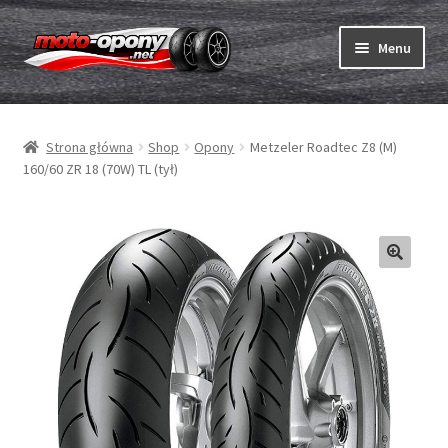
Przejdź
Przejdź
Menu
do
do
nawigacji
treści
Rozwiń
Opony
menu
Strona główna
Shop
Opony
Metzeler Roadtec Z8 (M)
potom
Rozwiń
Dętki & taśmy
160/60 ZR 18 (70W) TL (tył)
menu
potom
Rozwiń
Opony ABC
menu
potom
Zakup
Testy
Rozwiń
Marki
menu
potom
Kontakt