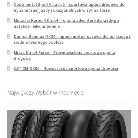
Continental SportAttack 5 – sportowa opona drogowa do
dynamicznej jazdy i okazjonalnych wizyt na torze
Metzeler Karoo 4 Street – opona adventure do jazdy po
asfalcie i lekkim terenie
Dunlop Geomax MX34 – opona motocrossowa do miękkiego i
średnio twardego podłoża
Mitas Street Force – Zrównoważona sportowa opona
drogowa
CST CM-NK01 – Nowoczesna sportowa opona drogowa
Największy Wybór w Internecie