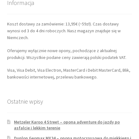
Informacja
Koszt dostawy za zamówienie: 13,95€ (~59zł). Czas dostawy
wynosi od 3 do 4 dni roboczych. Nasz magazyn znajduje się w
Niemczech.
Oferujemy wyłącznie nowe opony, pochodzące z aktualnej
produkcji. Wszystkie podane ceny zawierają polski podatek VAT.
Visa, Visa Debit, Visa Electron, MasterCard i Debit MasterCard, Blik,
bankowości internetowej, przelewu bankowego.
Ostatnie wpisy
Metzeler Karoo 4 Street – opona adventure do jazdy po
asfalcie i lekkim terenie
Dunlop Geomax MX34 – opona motocrossowa do miękkiego i