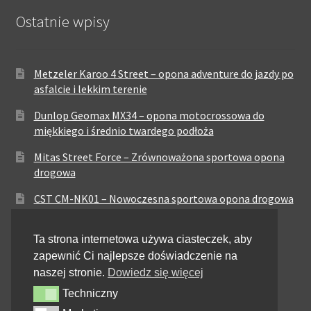
Ostatnie wpisy
Metzeler Karoo 4 Street – opona adventure do jazdy po
asfalcie i lekkim terenie
Dunlop Geomax MX34 – opona motocrossowa do
miękkiego i średnio twardego podłoża
Mitas Street Force – Zrównoważona sportowa opona
drogowa
CST CM-NK01 – Nowoczesna sportowa opona drogowa
Maxxis MA-ST3 – Sportowo-turystyczna opona o
Ta strona internetowa używa ciasteczek, aby
zrównoważonych osiągach
zapewnić Ci najlepsze doświadczenie na
Pirelli City Demon – Niezawodność w codziennej
naszej stronie.
Dowiedz się więcej
jeździe miejskiej
Techniczny
Techniczny
Metzeler Perfect ME77 – Klasyczna opona o