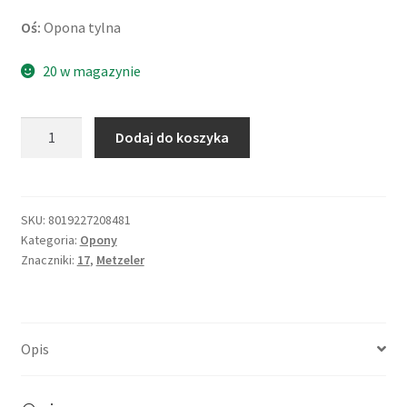
Oś:
Opona tylna
20 w magazynie
ilość
Dodaj do koszyka
Metzeler
Tourance
Next
150/70
SKU:
8019227208481
Kategoria:
Opony
R
Znaczniki:
17
,
Metzeler
17
69V
TL
(tył)
Opis