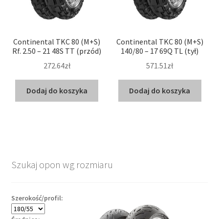
Continental TKC 80 (M+S)
Continental TKC 80 (M+S)
Rf. 2.50 – 21 48S TT (przód)
140/80 – 17 69Q TL (tył)
272.64zł
571.51zł
Dodaj do koszyka
Dodaj do koszyka
Szukaj opon wg rozmiaru
Szerokość/profil: