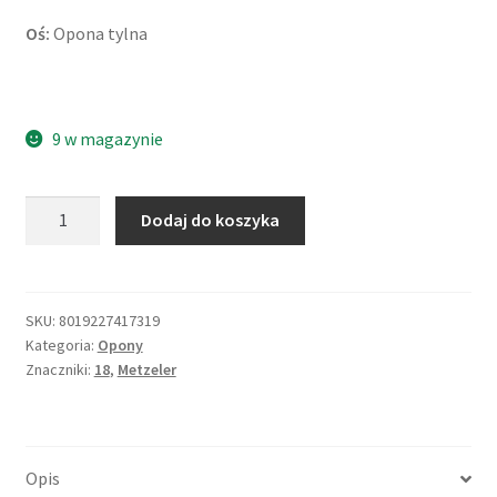
Oś:
Opona tylna
9 w magazynie
ilość
Dodaj do koszyka
Metzeler
140/80
-
18
SKU:
8019227417319
Kategoria:
Opony
70S
Znaczniki:
18
,
Metzeler
KAROO
4
M+S
TL
Opis
(tył)