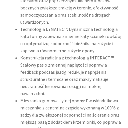
klockami oraz poprzecznym układem klocków
bocznych zwiększa trakcję w terenie, efektywność
samooczyszczania oraz stabilność na drogach
utwardzonych.
Technologia DYMATEC™: Dynamiczna technologia
kąta formy zapewnia zmienne kąty ścianek rowków,
co optymalizuje odporność bieżnika na zużycie i
zapewnia równomierne zużycie opony.
Konstrukcja radialna z technologią INTERACT™:
Stalowy pas o zmiennej napiętości poprawia
feedback podczas jazdy, redukuje naprężenia
strukturalne i termiczne oraz maksymalizuje
neutralność kierowania i osiągi na mokrej
nawierzchni.
Mieszanka gumowa tylnej opony: Dwuskładnikowa
mieszanka z centralną częścią wykonaną w 100% z
sadzy dla zwiększonej odporności na ścieranie oraz
miększą bazą z dodatkiem krzemionki, co poprawia