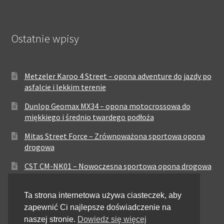
Ostatnie wpisy
Metzeler Karoo 4 Street – opona adventure do jazdy po
asfalcie i lekkim terenie
Dunlop Geomax MX34 – opona motocrossowa do
miękkiego i średnio twardego podłoża
Mitas Street Force – Zrównoważona sportowa opona
drogowa
CST CM-NK01 – Nowoczesna sportowa opona drogowa
Maxxis MA-ST3 – Sportowo-turystyczna opona o
Ta strona internetowa używa ciasteczek, aby
zrównoważonych osiągach
zapewnić Ci najlepsze doświadczenie na
Pirelli City Demon – Niezawodność w codziennej
naszej stronie.
Dowiedz się więcej