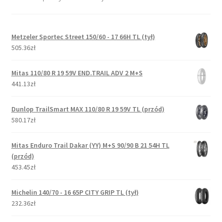
Metzeler Sportec Street 150/60 - 17 66H TL (tył)
505.36zł
Mitas 110/80 R 19 59V END.TRAIL ADV 2 M+S
441.13zł
Dunlop TrailSmart MAX 110/80 R 19 59V TL (przód)
580.17zł
Mitas Enduro Trail Dakar (YY) M+S 90/90 B 21 54H TL
(przód)
453.45zł
Michelin 140/70 - 16 65P CITY GRIP TL (tył)
232.36zł