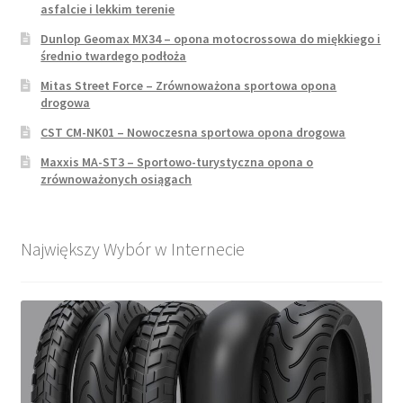
asfalcie i lekkim terenie
Dunlop Geomax MX34 – opona motocrossowa do miękkiego i
średnio twardego podłoża
Mitas Street Force – Zrównoważona sportowa opona
drogowa
CST CM-NK01 – Nowoczesna sportowa opona drogowa
Maxxis MA-ST3 – Sportowo-turystyczna opona o
zrównoważonych osiągach
Największy Wybór w Internecie