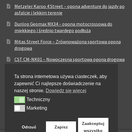
Metzeler Karoo 4 Street – opona adventure do jazdy po
asfalcie i lekkim terenie
Dunlop Geomax MX34 – opona motocrossowa do
miękkiego i średnio twardego podłoża
Mitas Street Force – Zrównoważona sportowa opona
drogowa
CST CM-NK01 – Nowoczesna sportowa opona drogowa
Maxxis MA-ST3 – Sportowo-turystyczna opona o
Ta strona internetowa używa ciasteczek, aby
zrównoważonych osiągach
zapewnić Ci najlepsze doświadczenie na
Pirelli City Demon – Niezawodność w codziennej
naszej stronie.
Dowiedz się więcej
jeździe miejskiej
Techniczny
Techniczny
Metzeler Perfect ME77 – Klasyczna opona o
Marketing
Marketing
zrównoważonych właściwościach
Zaakceptuj
Odrzuć
Zapisz
wszystko