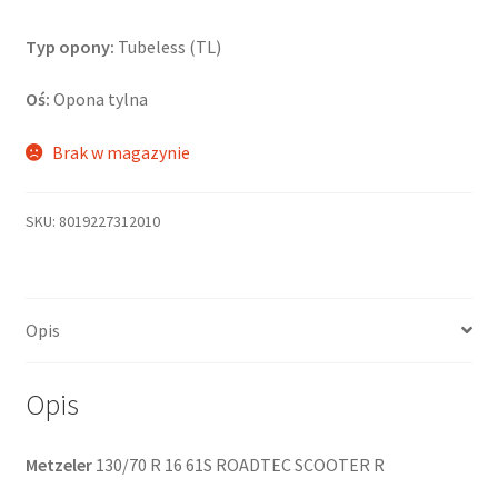
Typ opony:
Tubeless (TL)
Oś:
Opona tylna
Brak w magazynie
SKU:
8019227312010
Opis
Opis
Metzeler
130/70 R 16 61S ROADTEC SCOOTER R