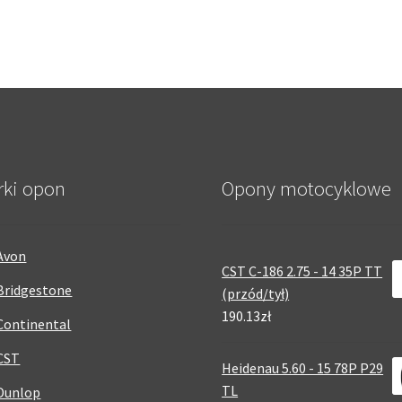
rki opon
Opony motocyklowe
Avon
CST C-186 2.75 - 14 35P TT
Bridgestone
(przód/tył)
190.13zł
Continental
CST
Heidenau 5.60 - 15 78P P29
TL
Dunlop