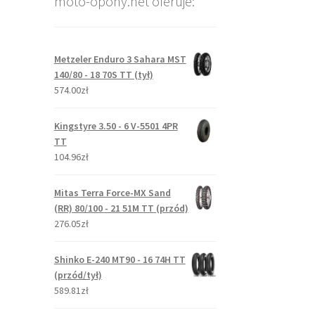
moto-opony.net oferuje:
Metzeler Enduro 3 Sahara MST
140/80 - 18 70S TT (tył)
574.00zł
Kingstyre 3.50 - 6 V-5501 4PR
TT
104.96zł
Mitas Terra Force-MX Sand
(RR) 80/100 - 21 51M TT (przód)
276.05zł
Shinko E-240 MT90 - 16 74H TT
(przód/tył)
589.81zł