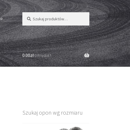
Szukaj:
Szukaj
to
0.00zł
0 Produkt
Szukaj opon wg rozmiaru