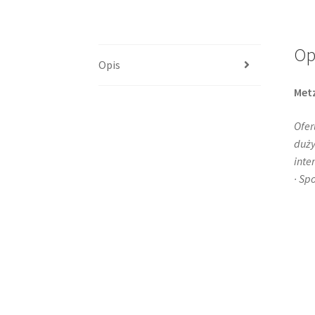
Op
Opis
Metz
Ofer
duży
inte
· Sp