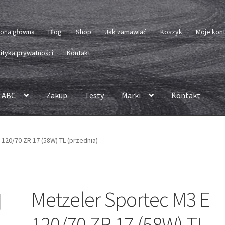
rona główna
Blog
Shop
Jak zamawiać
Koszyk
Moje kon
lityka prywatności
Kontakt
 ABC
Zakup
Testy
Marki
Kontakt
120/70 ZR 17 (58W) TL (przednia)
Metzeler Sportec M3 E
120/70 ZR 17 (58W) TL