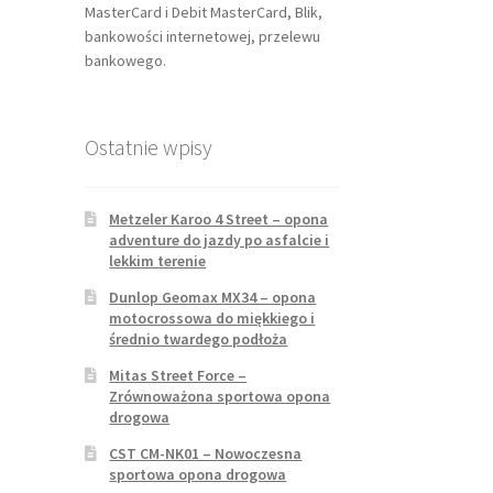
MasterCard i Debit MasterCard, Blik,
bankowości internetowej, przelewu
bankowego.
Ostatnie wpisy
Metzeler Karoo 4 Street – opona
adventure do jazdy po asfalcie i
lekkim terenie
Dunlop Geomax MX34 – opona
motocrossowa do miękkiego i
średnio twardego podłoża
Mitas Street Force –
Zrównoważona sportowa opona
drogowa
CST CM-NK01 – Nowoczesna
sportowa opona drogowa