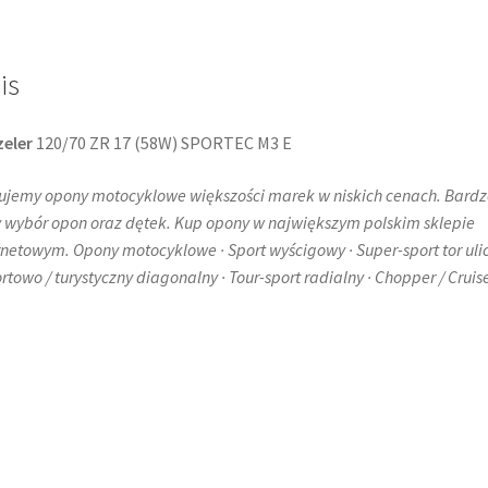
is
eler
120/70 ZR 17 (58W) SPORTEC M3 E
ujemy opony motocyklowe większości marek w niskich cenach. Bardz
 wybór opon oraz dętek. Kup opony w największym polskim sklepie
rnetowym. Opony motocyklowe · Sport wyścigowy · Super-sport tor uli
ortowo / turystyczny diagonalny · Tour-sport radialny · Chopper / Cruise