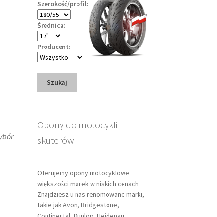
Szerokość/profil:
Średnica:
Producent:
Szukaj
Opony do motocykli i
wybór
skuterów
Oferujemy opony motocyklowe
większości marek w niskich cenach.
Znajdziesz u nas renomowane marki,
takie jak Avon, Bridgestone,
Continental, Dunlop, Heidenau,