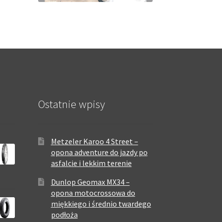
Ostatnie wpisy
Metzeler Karoo 4 Street –
opona adventure do jazdy po
asfalcie i lekkim terenie
Dunlop Geomax MX34 –
opona motocrossowa do
miękkiego i średnio twardego
podłoża