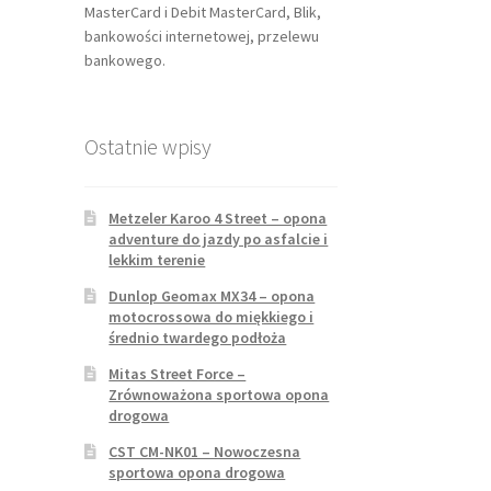
MasterCard i Debit MasterCard, Blik,
bankowości internetowej, przelewu
bankowego.
Ostatnie wpisy
Metzeler Karoo 4 Street – opona
adventure do jazdy po asfalcie i
lekkim terenie
Dunlop Geomax MX34 – opona
motocrossowa do miękkiego i
średnio twardego podłoża
Mitas Street Force –
Zrównoważona sportowa opona
drogowa
CST CM-NK01 – Nowoczesna
sportowa opona drogowa