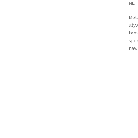
MET
Metz
używ
tem
spor
nawi