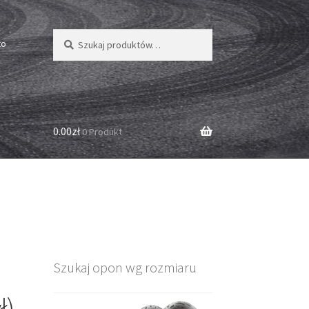
Szukaj:
Szukaj
to
0.00zł
0 Produkt
Szukaj opon wg rozmiaru
ł)