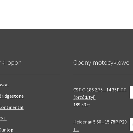
rki opon
Opony motocyklowe
Avon
CST C-186 2.75 - 14 35P TT
Bridgestone
(przód/tył)
189.53zł
Continental
CST
Heidenau 5.60 - 15 78P P29
TL
Dunlop