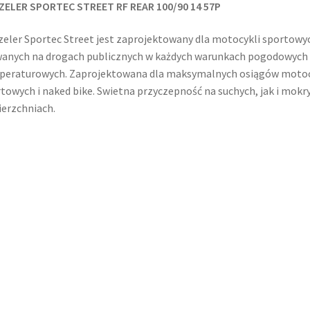
ZELER SPORTEC STREET RF REAR 100/90 14 57P
eler Sportec Street jest zaprojektowany dla motocykli sportowy
anych na drogach publicznych w każdych warunkach pogodowych 
peraturowych. Zaprojektowana dla maksymalnych osiągów motoc
towych i naked bike. Swietna przyczepność na suchych, jak i mokr
erzchniach.