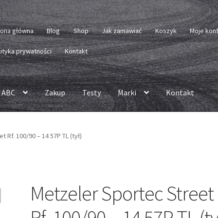
rona główna
Blog
Shop
Jak zamawiać
Koszyk
Moje kon
lityka prywatności
Kontakt
 ABC
Zakup
Testy
Marki
Kontakt
 Rf. 100/90 – 14 57P TL (tył)
Metzeler Sportec Street
Rf. 100/90 – 14 57P TL (ty