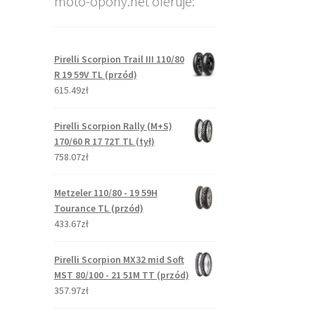
moto-opony.net oferuje:
Pirelli Scorpion Trail III 110/80
R 19 59V TL (przód)
615.49zł
Pirelli Scorpion Rally (M+S)
170/60 R 17 72T TL (tył)
758.07zł
Metzeler 110/80 - 19 59H
Tourance TL (przód)
433.67zł
Pirelli Scorpion MX32 mid Soft
MST 80/100 - 21 51M TT (przód)
357.97zł