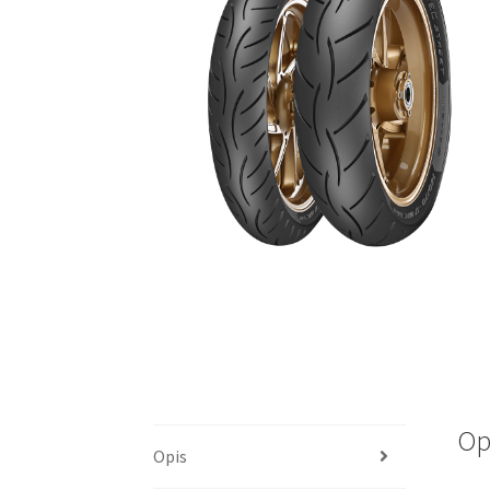
Op
Opis