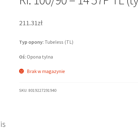
211.31zł
Typ opony:
Tubeless (TL)
Oś:
Opona tylna
Brak w magazynie
SKU:
8019227291940
is