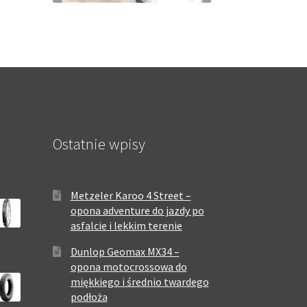
Ostatnie wpisy
Metzeler Karoo 4 Street –
opona adventure do jazdy po
asfalcie i lekkim terenie
Dunlop Geomax MX34 –
opona motocrossowa do
miękkiego i średnio twardego
podłoża