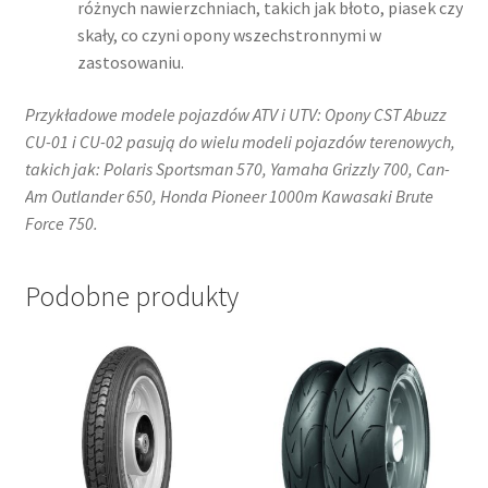
różnych nawierzchniach, takich jak błoto, piasek czy
skały, co czyni opony wszechstronnymi w
zastosowaniu. ​
Przykładowe modele pojazdów ATV i UTV: Opony CST Abuzz
CU-01 i CU-02 pasują do wielu modeli pojazdów terenowych,
takich jak:​ Polaris Sportsman 570​, Yamaha Grizzly 700, Can-
Am Outlander 650​, Honda Pioneer 1000​m Kawasaki Brute
Force 750.
Podobne produkty