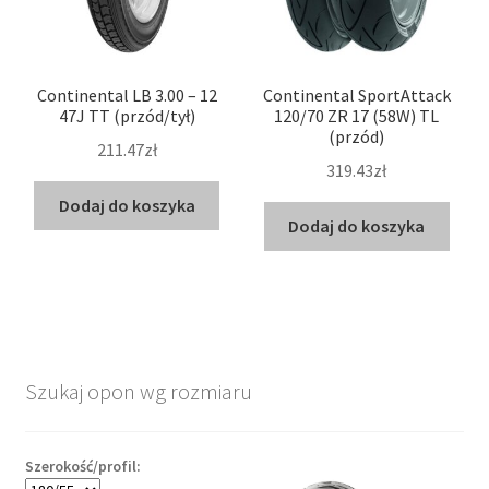
Continental LB 3.00 – 12
Continental SportAttack
47J TT (przód/tył)
120/70 ZR 17 (58W) TL
(przód)
211.47zł
319.43zł
Dodaj do koszyka
Dodaj do koszyka
Szukaj opon wg rozmiaru
Szerokość/profil: