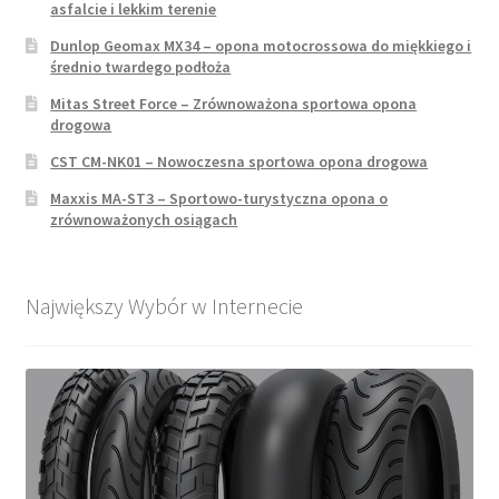
asfalcie i lekkim terenie
Dunlop Geomax MX34 – opona motocrossowa do miękkiego i
średnio twardego podłoża
Mitas Street Force – Zrównoważona sportowa opona
drogowa
CST CM-NK01 – Nowoczesna sportowa opona drogowa
Maxxis MA-ST3 – Sportowo-turystyczna opona o
zrównoważonych osiągach
Największy Wybór w Internecie