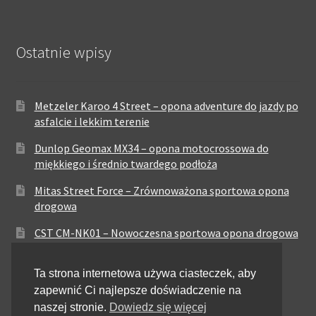
Ostatnie wpisy
Metzeler Karoo 4 Street – opona adventure do jazdy po
asfalcie i lekkim terenie
Dunlop Geomax MX34 – opona motocrossowa do
miękkiego i średnio twardego podłoża
Mitas Street Force – Zrównoważona sportowa opona
drogowa
CST CM-NK01 – Nowoczesna sportowa opona drogowa
Maxxis MA-ST3 – Sportowo-turystyczna opona o
Ta strona internetowa używa ciasteczek, aby
zrównoważonych osiągach
zapewnić Ci najlepsze doświadczenie na
Pirelli City Demon – Niezawodność w codziennej
naszej stronie.
Dowiedz się więcej