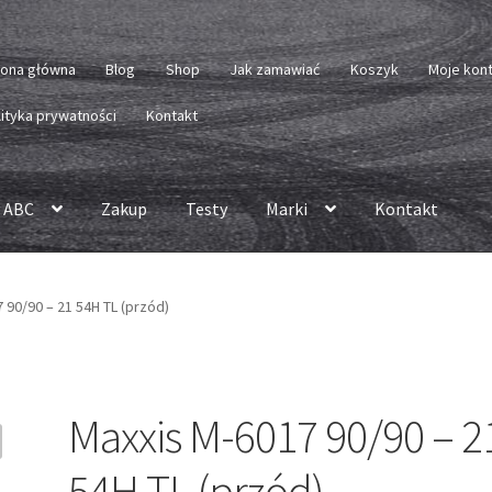
rona główna
Blog
Shop
Jak zamawiać
Koszyk
Moje kon
lityka prywatności
Kontakt
 ABC
Zakup
Testy
Marki
Kontakt
 90/90 – 21 54H TL (przód)
Maxxis M-6017 90/90 – 2
54H TL (przód)