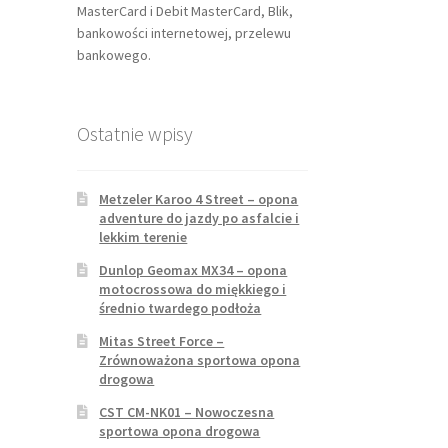
MasterCard i Debit MasterCard, Blik,
bankowości internetowej, przelewu
bankowego.
Ostatnie wpisy
Metzeler Karoo 4 Street – opona
adventure do jazdy po asfalcie i
lekkim terenie
Dunlop Geomax MX34 – opona
motocrossowa do miękkiego i
średnio twardego podłoża
Mitas Street Force –
Zrównoważona sportowa opona
drogowa
CST CM-NK01 – Nowoczesna
sportowa opona drogowa