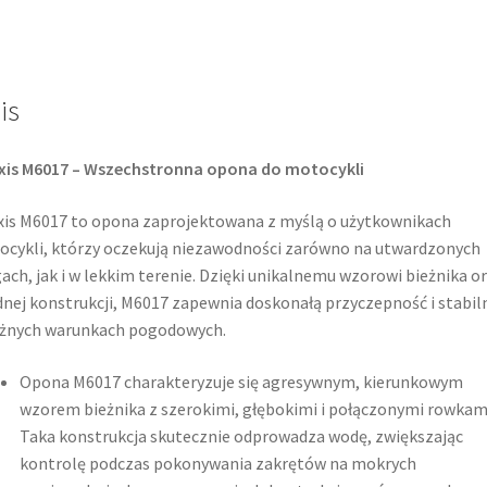
54H
TL
(przód)
is
xis M6017 – Wszechstronna opona do motocykli
is M6017 to opona zaprojektowana z myślą o użytkownikach
cykli, którzy oczekują niezawodności zarówno na utwardzonych
ach, jak i w lekkim terenie. Dzięki unikalnemu wzorowi bieżnika o
dnej konstrukcji, M6017 zapewnia doskonałą przyczepność i stabil
żnych warunkach pogodowych.​
Opona M6017 charakteryzuje się agresywnym, kierunkowym
wzorem bieżnika z szerokimi, głębokimi i połączonymi rowkam
Taka konstrukcja skutecznie odprowadza wodę, zwiększając
kontrolę podczas pokonywania zakrętów na mokrych