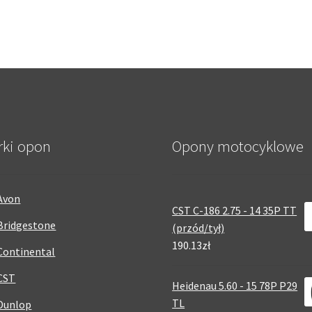
rki opon
Opony motocyklowe
Avon
CST C-186 2.75 - 14 35P TT
Bridgestone
(przód/tył)
190.13zł
Continental
CST
Heidenau 5.60 - 15 78P P29
TL
Dunlop