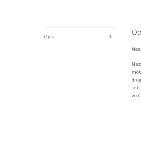
Op
Opis
Max
Maxx
moto
drog
soli
w ró