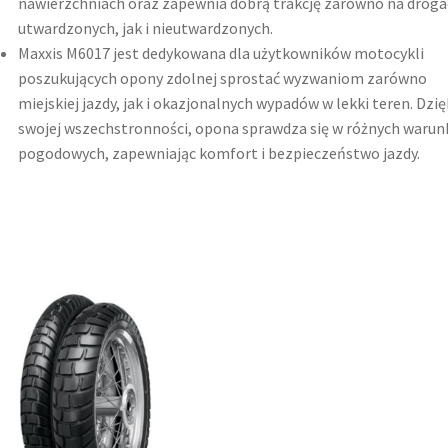
nawierzchniach oraz zapewnia dobrą trakcję zarówno na droga
utwardzonych, jak i nieutwardzonych.
Maxxis M6017 jest dedykowana dla użytkowników motocykli
poszukujących opony zdolnej sprostać wyzwaniom zarówno
miejskiej jazdy, jak i okazjonalnych wypadów w lekki teren. Dzię
swojej wszechstronności, opona sprawdza się w różnych warun
pogodowych, zapewniając komfort i bezpieczeństwo jazdy.​