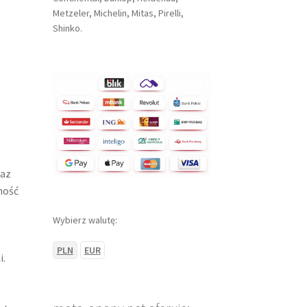
Metzeler, Michelin, Mitas, Pirelli,
Shinko.
raz
ność
Wybierz walutę:
PLN
EUR
i.