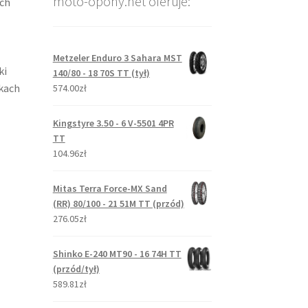
moto-opony.net oferuje:
ch
Metzeler Enduro 3 Sahara MST
ki
140/80 - 18 70S TT (tył)
kach
574.00zł
Kingstyre 3.50 - 6 V-5501 4PR
TT
104.96zł
Mitas Terra Force-MX Sand
(RR) 80/100 - 21 51M TT (przód)
276.05zł
Shinko E-240 MT90 - 16 74H TT
(przód/tył)
589.81zł