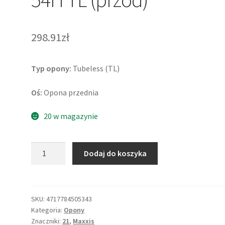
298.91zł
Typ opony:
Tubeless (TL)
Oś:
Opona przednia
20 w magazynie
ilość
Dodaj do koszyka
Maxxis
M-
6017
90/90
SKU:
4717784505343
Kategoria:
Opony
-
Znaczniki:
21
,
Maxxis
21