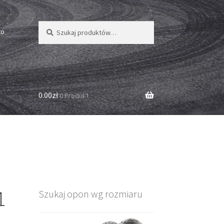
Szukaj:
Szukaj
to
0.00zł
0 Produkt
1
Szukaj opon wg rozmiaru