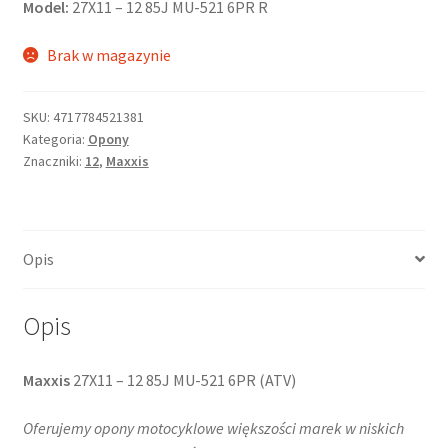
Model:
27X11 – 12 85J MU-521 6PR R
Brak w magazynie
SKU:
4717784521381
Kategoria:
Opony
Znaczniki:
12
,
Maxxis
Opis
Opis
Maxxis
27X11 – 12 85J MU-521 6PR (ATV)
Oferujemy opony motocyklowe większości marek w niskich