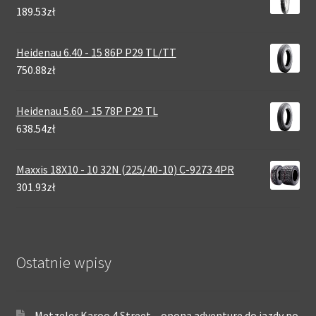
189.53zł
Heidenau 6.40 - 15 86P P29 TL/TT
750.88zł
Heidenau 5.60 - 15 78P P29 TL
638.54zł
Maxxis 18X10 - 10 32N (225/40-10) C-9273 4PR
301.93zł
Ostatnie wpisy
Metzeler Karoo 4 Street – opona adventure do jazdy po