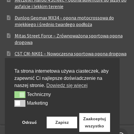
asfalcie i lekkim terenie
Dunlop Geomax MX34 – opona motocrossowa do
miękkiego i średnio twardego podłoża
Mitas Street Force – Zrównoważona sportowa opona
drogowa
CST CM-NK01 – Nowoczesna sportowa opona drogowa
Maxxis MA-ST3 – Sportowo-turystyczna opona o
Ta strona internetowa używa ciasteczek, aby
zrównoważonych osiągach
zapewnić Ci najlepsze doświadczenie na
Pirelli City Demon – Niezawodność w codziennej
naszej stronie.
Dowiedz się więcej
jeździe miejskiej
Techniczny
Techniczny
Metzeler Perfect ME77 – Klasyczna opona o
Marketing
Marketing
zrównoważonych właściwościach
Zaakceptuj
Odrzuć
Zapisz
wszystko
0