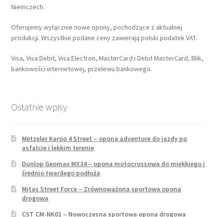
Niemczech.
Oferujemy wyłącznie nowe opony, pochodzące z aktualnej
produkcji. Wszystkie podane ceny zawierają polski podatek VAT.
Visa, Visa Debit, Visa Electron, MasterCard i Debit MasterCard, Blik,
bankowości internetowej, przelewu bankowego.
Ostatnie wpisy
Metzeler Karoo 4 Street – opona adventure do jazdy po
asfalcie i lekkim terenie
Dunlop Geomax MX34 – opona motocrossowa do miękkiego i
średnio twardego podłoża
Mitas Street Force – Zrównoważona sportowa opona
drogowa
CST CM-NK01 – Nowoczesna sportowa opona drogowa