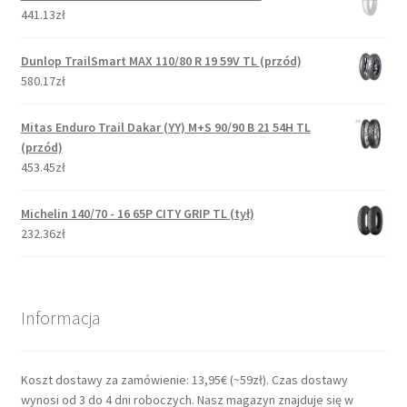
441.13zł
Dunlop TrailSmart MAX 110/80 R 19 59V TL (przód)
580.17zł
Mitas Enduro Trail Dakar (YY) M+S 90/90 B 21 54H TL
(przód)
453.45zł
Michelin 140/70 - 16 65P CITY GRIP TL (tył)
232.36zł
Informacja
Koszt dostawy za zamówienie: 13,95€ (~59zł). Czas dostawy
wynosi od 3 do 4 dni roboczych. Nasz magazyn znajduje się w