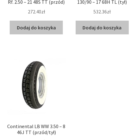
Rf. 2.50 – 21 48S TT (przód)
130/90 – 17 68H TL (tył)
272.40zł
532.36zł
Dodaj do koszyka
Dodaj do koszyka
Continental LB WW 3.50 – 8
46J TT (przód/tył)