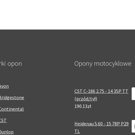
rki opon
Opony motocyklowe
Avon
CST C-186 2.75 - 14 35P TT
Bridgestone
(przód/tył)
190.13zł
Continental
CST
Heidenau 5.60 - 15 78P P29
TL
Dunlop