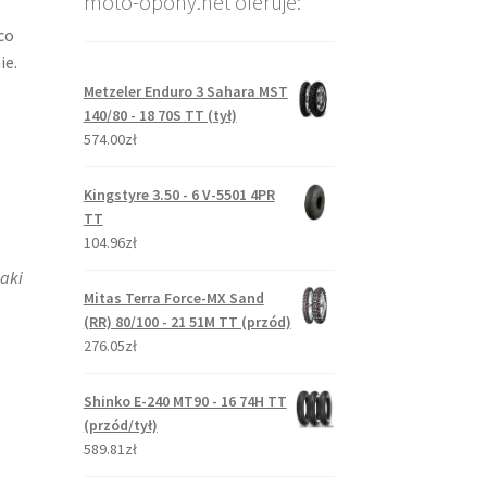
moto-opony.net oferuje:
co
ie.
Metzeler Enduro 3 Sahara MST
140/80 - 18 70S TT (tył)
574.00zł
Kingstyre 3.50 - 6 V-5501 4PR
TT
104.96zł
aki
Mitas Terra Force-MX Sand
(RR) 80/100 - 21 51M TT (przód)
276.05zł
Shinko E-240 MT90 - 16 74H TT
(przód/tył)
589.81zł