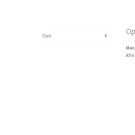
Op
Opis
Maxx
ATV