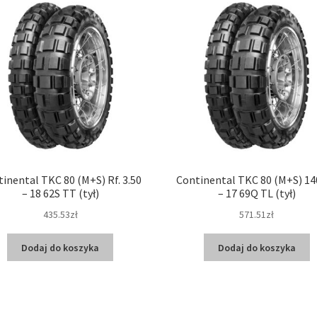
inental TKC 80 (M+S) Rf. 3.50
Continental TKC 80 (M+S) 14
– 18 62S TT (tył)
– 17 69Q TL (tył)
435.53zł
571.51zł
Dodaj do koszyka
Dodaj do koszyka