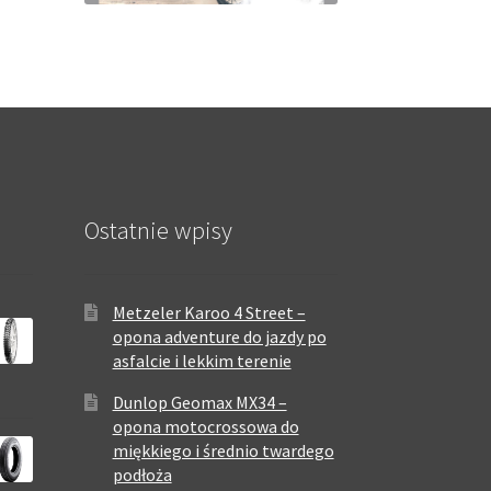
Ostatnie wpisy
Metzeler Karoo 4 Street –
opona adventure do jazdy po
asfalcie i lekkim terenie
Dunlop Geomax MX34 –
opona motocrossowa do
miękkiego i średnio twardego
podłoża