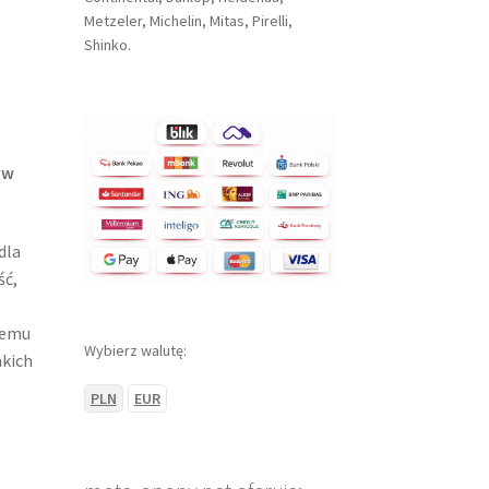
Metzeler, Michelin, Mitas, Pirelli,
Shinko.
ów
dla
ść,
nemu
Wybierz walutę:
akich
PLN
EUR