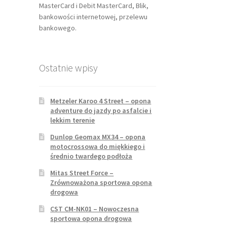
MasterCard i Debit MasterCard, Blik,
bankowości internetowej, przelewu
bankowego.
Ostatnie wpisy
Metzeler Karoo 4 Street – opona
adventure do jazdy po asfalcie i
lekkim terenie
Dunlop Geomax MX34 – opona
motocrossowa do miękkiego i
średnio twardego podłoża
Mitas Street Force –
Zrównoważona sportowa opona
drogowa
CST CM-NK01 – Nowoczesna
sportowa opona drogowa