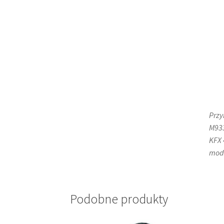
Przy
M933
KFX 
mode
Podobne produkty