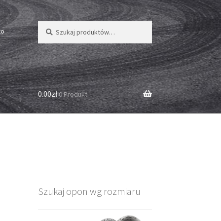
Szukaj:
Szukaj
to
0.00zł
0 Produkt
Szukaj opon wg rozmiaru