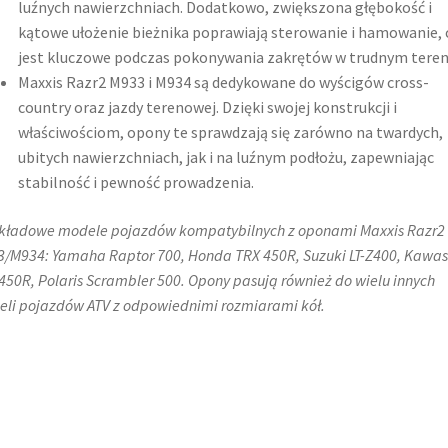
luźnych nawierzchniach. Dodatkowo, zwiększona głębokość i
kątowe ułożenie bieżnika poprawiają sterowanie i hamowanie, 
jest kluczowe podczas pokonywania zakrętów w trudnym teren
Maxxis Razr2 M933 i M934 są dedykowane do wyścigów cross-
country oraz jazdy terenowej. Dzięki swojej konstrukcji i
właściwościom, opony te sprawdzają się zarówno na twardych,
ubitych nawierzchniach, jak i na luźnym podłożu, zapewniając
stabilność i pewność prowadzenia.
kładowe modele pojazdów kompatybilnych z oponami Maxxis Razr2
/M934: Yamaha Raptor 700, Honda TRX 450R, Suzuki LT-Z400, Kawas
450R, Polaris Scrambler 500. Opony pasują również do wielu innych
li pojazdów ATV z odpowiednimi rozmiarami kół.