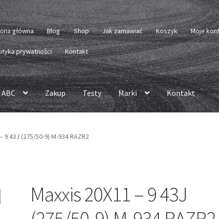
rona główna
Blog
Shop
Jak zamawiać
Koszyk
Moje kon
lityka prywatności
Kontakt
 ABC
Zakup
Testy
Marki
Kontakt
– 9 43J (275/50-9) M-934 RAZR2
Maxxis 20X11 – 9 43J
(275/50-9) M-934 RAZR2