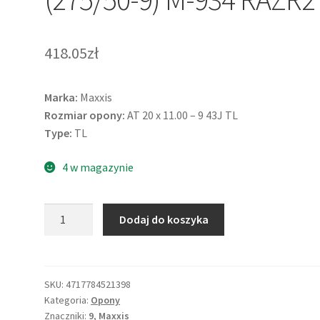
418.05zł
Marka:
Maxxis
Rozmiar opony:
AT 20 x 11.00 – 9 43J TL
Type:
TL
4 w magazynie
ilość
Dodaj do koszyka
Maxxis
20X11
-
9
SKU:
4717784521398
Kategoria:
Opony
43J
Znaczniki:
9
,
Maxxis
(275/50-