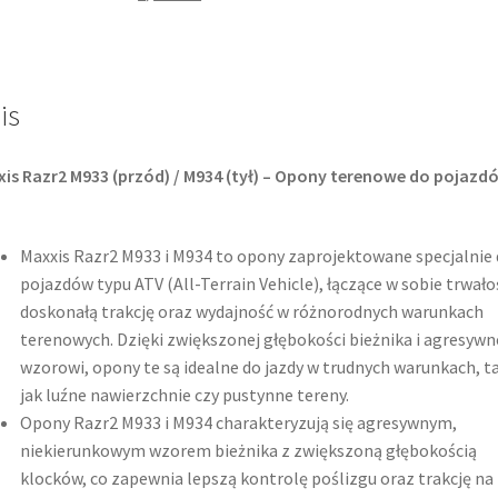
9)
M-
934
is
RAZR2
is Razr2 M933 (przód) / M934 (tył) – Opony terenowe do pojazd
Maxxis Razr2 M933 i M934 to opony zaprojektowane specjalnie 
pojazdów typu ATV (All-Terrain Vehicle), łączące w sobie trwało
doskonałą trakcję oraz wydajność w różnorodnych warunkach
terenowych. Dzięki zwiększonej głębokości bieżnika i agresyw
wzorowi, opony te są idealne do jazdy w trudnych warunkach, t
jak luźne nawierzchnie czy pustynne tereny.​
Opony Razr2 M933 i M934 charakteryzują się agresywnym,
niekierunkowym wzorem bieżnika z zwiększoną głębokością
klocków, co zapewnia lepszą kontrolę poślizgu oraz trakcję na