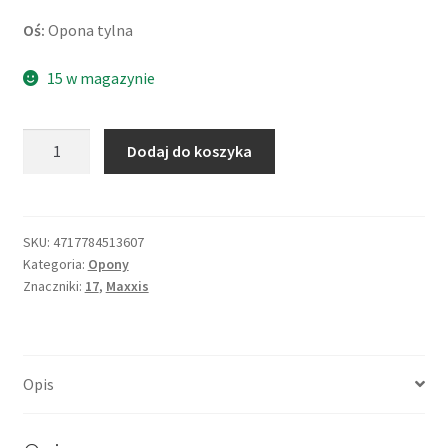
Oś:
Opona tylna
15 w magazynie
ilość
Dodaj do koszyka
Maxxis
MA-
ST
2
SKU:
4717784513607
Kategoria:
Opony
G
Znaczniki:
17
,
Maxxis
180/55
ZR
17
(73W)
Opis
TL
(tył)