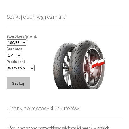
Szukaj opon wg rozmiaru
Szerokość/profil:
Średnica:
Producent:
Szukaj
Opony do motocykli i skuterów
Oferujemy opony motocyklowe większości marek w niskich