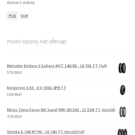
Wybierz walutę:
PLN
EUR
moto-opony.net oferuje:
Metzeler Enduro 3 Sahara MST 140/80 - 18 70S TT (tył)
574.00zł
Kingstyre 3.50 - 6 V-5501 4PR TT
104.96zł
Mitas Terra Force-MX Sand (RR) 80/100 - 21 51M TT (przód)
276.05zł
Shinko E-240 MT90 - 16 74H TT (przód/tył)