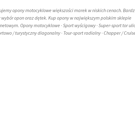
ujemy opony motocyklowe większości marek w niskich cenach. Bardz
 wybór opon oraz dętek. Kup opony w największym polskim sklepie
rnetowym. Opony motocyklowe · Sport wyścigowy · Super-sport tor uli
ortowo / turystyczny diagonalny · Tour-sport radialny · Chopper / Cruise