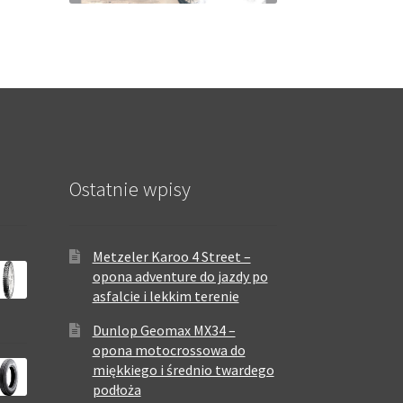
Ostatnie wpisy
Metzeler Karoo 4 Street –
opona adventure do jazdy po
asfalcie i lekkim terenie
Dunlop Geomax MX34 –
opona motocrossowa do
miękkiego i średnio twardego
podłoża