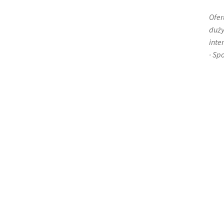
Ofer
duży
inte
· Sp