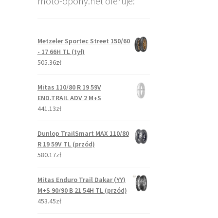
moto-opony.net oferuje:
Metzeler Sportec Street 150/60
- 17 66H TL (tył)
505.36zł
Mitas 110/80 R 19 59V
END.TRAIL ADV 2 M+S
441.13zł
Dunlop TrailSmart MAX 110/80
R 19 59V TL (przód)
580.17zł
Mitas Enduro Trail Dakar (YY)
M+S 90/90 B 21 54H TL (przód)
453.45zł