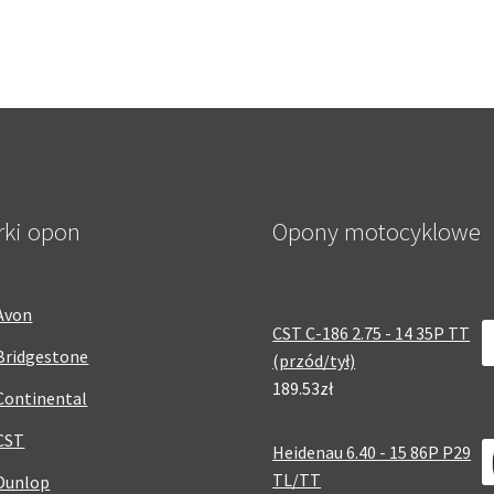
rki opon
Opony motocyklowe
Avon
CST C-186 2.75 - 14 35P TT
Bridgestone
(przód/tył)
189.53zł
Continental
CST
Heidenau 6.40 - 15 86P P29
TL/TT
Dunlop