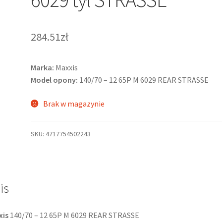
284.51zł
Marka:
Maxxis
Model opony:
140/70 – 12 65P M 6029 REAR STRASSE
Brak w magazynie
SKU:
4717754502243
is
xis
140/70 – 12 65P M 6029 REAR STRASSE