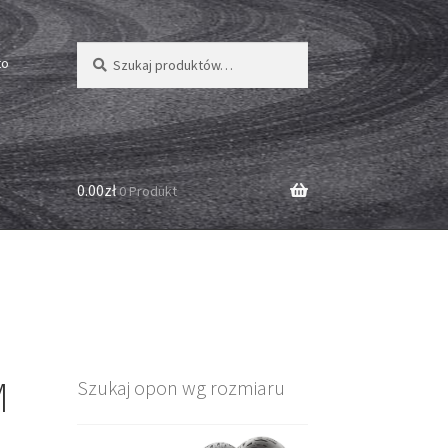
Szukaj:
Szukaj
to
0.00zł
0 Produkt
M
Szukaj opon wg rozmiaru