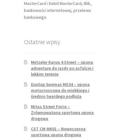
MasterCard i Debit MasterCard, Blik,
bankowości internetowej, przelewu
bankowego.
Ostatnie wpisy
Metzeler Karoo 4 Street – opona
adventure do jazdy po asfalcie i
lekkim terenie
Dunlop Geomax MX34 – opona
motocrossowa do miękkiego i
średnio twardego podłoża
Mitas Street Force –
Zrównoważona sportowa opona
drogowa
CST CM-NK01 – Nowoczesna
sportowa opona drogowa