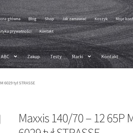
rona główna
Blog
Shop
Jak zamawiać
Koszyk
Moje kon
lityka prywatności
Kontakt
 ABC
Zakup
Testy
Marki
Kontakt
P M 6029 tył STRASSE
Maxxis 140/70 – 12 65P 
6029 tył STRASSE