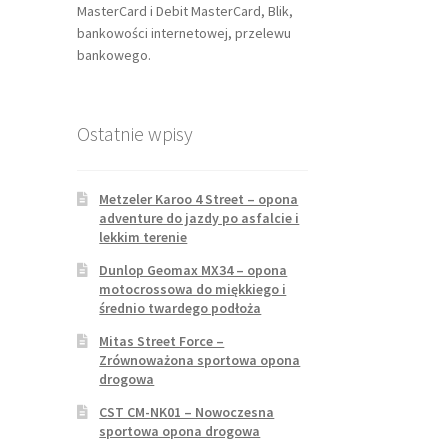
MasterCard i Debit MasterCard, Blik,
bankowości internetowej, przelewu
bankowego.
Ostatnie wpisy
Metzeler Karoo 4 Street – opona
adventure do jazdy po asfalcie i
lekkim terenie
Dunlop Geomax MX34 – opona
motocrossowa do miękkiego i
średnio twardego podłoża
Mitas Street Force –
Zrównoważona sportowa opona
drogowa
CST CM-NK01 – Nowoczesna
sportowa opona drogowa