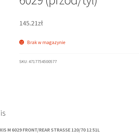
145.21zł
Brak w magazynie
SKU:
4717754500577
is
XIS M 6029 FRONT/REAR STRASSE 120/70 12 51L