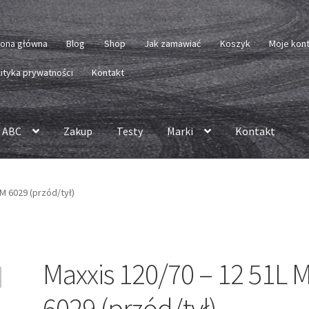
rona główna
Blog
Shop
Jak zamawiać
Koszyk
Moje kon
lityka prywatności
Kontakt
 ABC
Zakup
Testy
Marki
Kontakt
 M 6029 (przód/tył)
Maxxis 120/70 – 12 51L 
6029 (przód/tył)