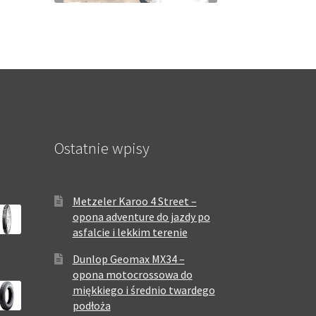
Ostatnie wpisy
Metzeler Karoo 4 Street –
opona adventure do jazdy po
asfalcie i lekkim terenie
Dunlop Geomax MX34 –
opona motocrossowa do
miękkiego i średnio twardego
podłoża