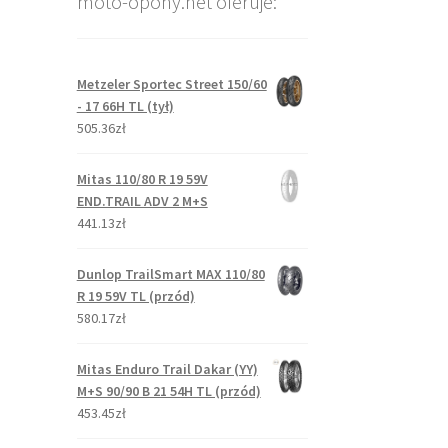
moto-opony.net oferuje:
Metzeler Sportec Street 150/60
- 17 66H TL (tył)
505.36zł
Mitas 110/80 R 19 59V
END.TRAIL ADV 2 M+S
441.13zł
Dunlop TrailSmart MAX 110/80
R 19 59V TL (przód)
580.17zł
Mitas Enduro Trail Dakar (YY)
M+S 90/90 B 21 54H TL (przód)
453.45zł