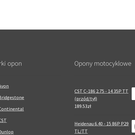
rki opon
Opony motocyklowe
Avon
CST C-186 2.75 - 14 35P TT
Bridgestone
(przód/tył)
189.53zł
Continental
CST
Heidenau 6.40 - 15 86P P29
TL/TT
Dunlop