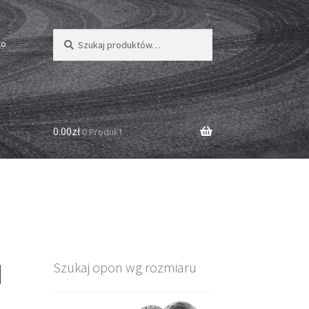
Szukaj:
Szukaj
to
0.00zł
0 Produkt
M
Szukaj opon wg rozmiaru