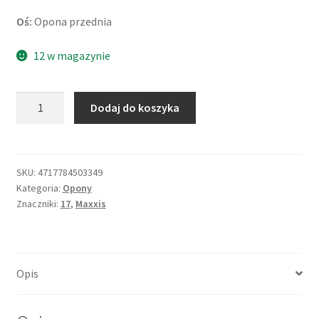
Oś:
Opona przednia
12 w magazynie
ilość
Dodaj do koszyka
Maxxis
M-
6102
110/70
SKU:
4717784503349
Kategoria:
Opony
-
Znaczniki:
17
,
Maxxis
17
54H
TL
(przód)
Opis