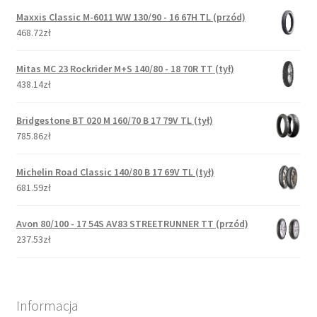
Maxxis Classic M-6011 WW 130/90 - 16 67H TL (przód)
468.72zł
Mitas MC 23 Rockrider M+S 140/80 - 18 70R TT (tył)
438.14zł
Bridgestone BT 020 M 160/70 B 17 79V TL (tył)
785.86zł
Michelin Road Classic 140/80 B 17 69V TL (tył)
681.59zł
Avon 80/100 - 17 54S AV83 STREETRUNNER TT (przód)
237.53zł
Informacja