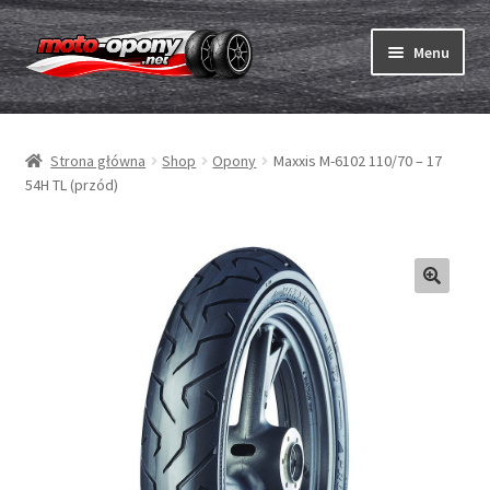
Przejdź
Przejdź
Menu
do
do
nawigacji
treści
Rozwiń
Opony
menu
Strona główna
Shop
Opony
Maxxis M-6102 110/70 – 17
potom
Rozwiń
Dętki & taśmy
54H TL (przód)
menu
potom
Rozwiń
Opony ABC
menu
potom
Zakup
Testy
Rozwiń
Marki
menu
potom
Kontakt