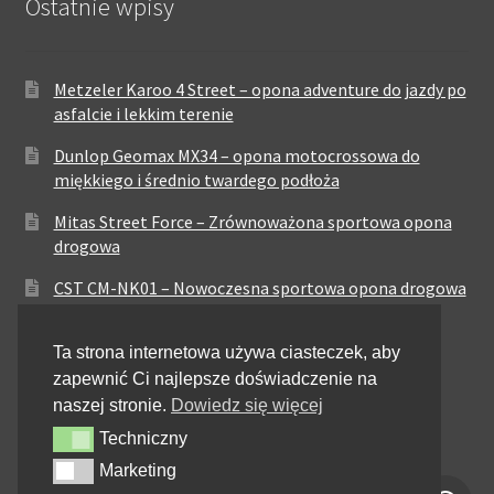
Ostatnie wpisy
Metzeler Karoo 4 Street – opona adventure do jazdy po
asfalcie i lekkim terenie
Dunlop Geomax MX34 – opona motocrossowa do
miękkiego i średnio twardego podłoża
Mitas Street Force – Zrównoważona sportowa opona
drogowa
CST CM-NK01 – Nowoczesna sportowa opona drogowa
Maxxis MA-ST3 – Sportowo-turystyczna opona o
Ta strona internetowa używa ciasteczek, aby
zrównoważonych osiągach
zapewnić Ci najlepsze doświadczenie na
Pirelli City Demon – Niezawodność w codziennej
naszej stronie.
Dowiedz się więcej
jeździe miejskiej
Techniczny
Techniczny
Metzeler Perfect ME77 – Klasyczna opona o
Marketing
Marketing
zrównoważonych właściwościach