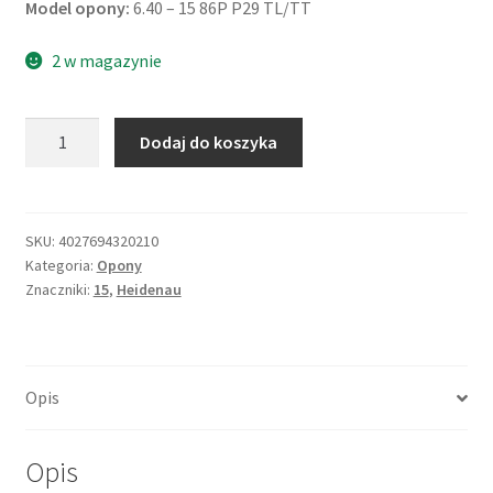
Model opony:
6.40 – 15 86P P29 TL/TT
2 w magazynie
ilość
Dodaj do koszyka
Heidenau
6.40
-
15
SKU:
4027694320210
Kategoria:
Opony
86P
Znaczniki:
15
,
Heidenau
P29
TL/TT
Opis
Opis