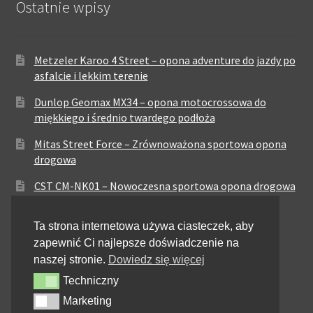
Ostatnie wpisy
Metzeler Karoo 4 Street – opona adventure do jazdy po
asfalcie i lekkim terenie
Dunlop Geomax MX34 – opona motocrossowa do
miękkiego i średnio twardego podłoża
Mitas Street Force – Zrównoważona sportowa opona
drogowa
CST CM-NK01 – Nowoczesna sportowa opona drogowa
Maxxis MA-ST3 – Sportowo-turystyczna opona o
Ta strona internetowa używa ciasteczek, aby
zrównoważonych osiągach
zapewnić Ci najlepsze doświadczenie na
Pirelli City Demon – Niezawodność w codziennej
naszej stronie.
Dowiedz się więcej
jeździe miejskiej
Techniczny
Techniczny
Metzeler Perfect ME77 – Klasyczna opona o
Marketing
Marketing
zrównoważonych właściwościach