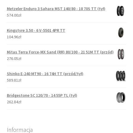
Metzeler Enduro 3 Sahara MST 140/80 - 18 70S TT (tył)
574.00zł
Kingstyre 3.50 - 6 V-5501 4PR TT
104.96zł
Mitas Terra Force-MX Sand (RR) 80/100 - 21 51M TT (przód)
276.05zł
Shinko E-240 MT90 - 16 74H TT (przód/tył)
589.81zł
Bridgestone SC 120/70 - 14 55P TL (tył)
262.84zł
Informacja