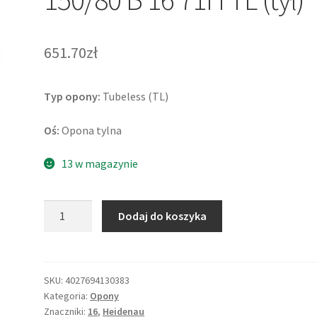
651.70zł
Typ opony:
Tubeless (TL)
Oś:
Opona tylna
13 w magazynie
ilość
Dodaj do koszyka
Heidenau
K
65
OMR
SKU:
4027694130383
Kategoria:
Opony
150/80
Znaczniki:
16
,
Heidenau
B