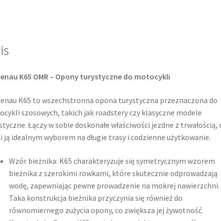
16
71H
TL
is
(tył)
denau K65 OMR – Opony turystyczne do motocykli
enau K65 to wszechstronna opona turystyczna przeznaczona do
cykli szosowych, takich jak roadstery czy klasyczne modele
styczne. Łączy w sobie doskonałe właściwości jezdne z trwałością, 
i ją idealnym wyborem na długie trasy i codzienne użytkowanie.​
Wzór bieżnika: K65 charakteryzuje się symetrycznym wzorem
bieżnika z szerokimi rowkami, które skutecznie odprowadzają
wodę, zapewniając pewne prowadzenie na mokrej nawierzchni.
Taka konstrukcja bieżnika przyczynia się również do
równomiernego zużycia opony, co zwiększa jej żywotność.​