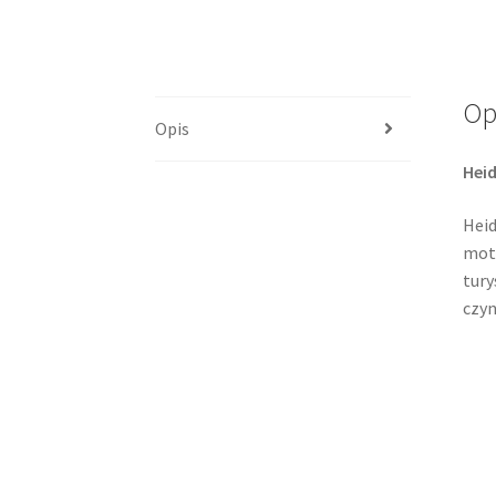
Op
Opis
Hei
Heid
moto
tury
czyn