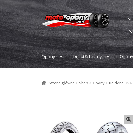
Przejdź
Przejdź
St
do
do
nawigacji
treści
Po
Opony
Dętki & taśmy
Opony
Strona główna
Shop
Opony
Heidenau K 65