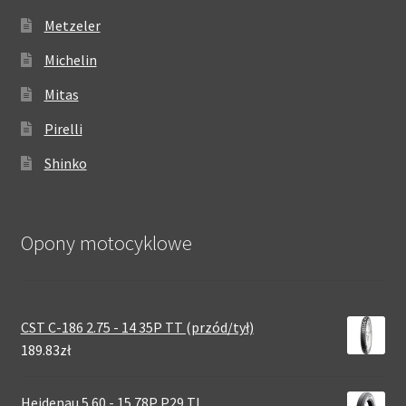
Metzeler
Michelin
Mitas
Pirelli
Shinko
Opony motocyklowe
CST C-186 2.75 - 14 35P TT (przód/tył)
189.83zł
Heidenau 5.60 - 15 78P P29 TL