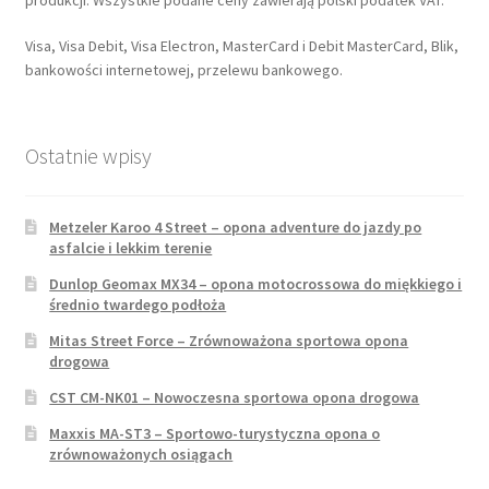
produkcji. Wszystkie podane ceny zawierają polski podatek VAT.
Visa, Visa Debit, Visa Electron, MasterCard i Debit MasterCard, Blik,
bankowości internetowej, przelewu bankowego.
Ostatnie wpisy
Metzeler Karoo 4 Street – opona adventure do jazdy po
asfalcie i lekkim terenie
Dunlop Geomax MX34 – opona motocrossowa do miękkiego i
średnio twardego podłoża
Mitas Street Force – Zrównoważona sportowa opona
drogowa
CST CM-NK01 – Nowoczesna sportowa opona drogowa
Maxxis MA-ST3 – Sportowo-turystyczna opona o
zrównoważonych osiągach