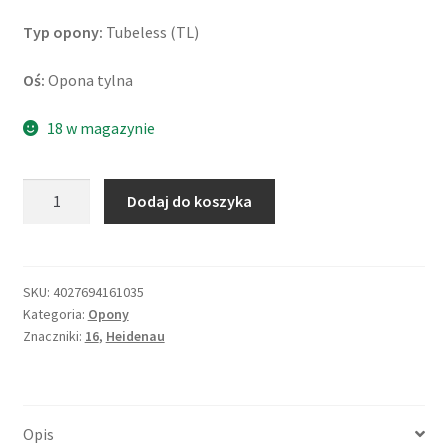
Typ opony:
Tubeless (TL)
Oś:
Opona tylna
18 w magazynie
ilość
Dodaj do koszyka
Heidenau
K
66
Snowtex
SKU:
4027694161035
Kategoria:
Opony
(M+S)
Znaczniki:
16
,
Heidenau
120/80
-
16
60S
Opis
TL