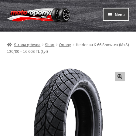
Przejdź
Przejdź
Menu
do
do
nawigacji
treści
Rozwiń
Opony
menu
Strona główna
Shop
Opony
Heidenau K 66 Snowtex (M+S)
potom
Rozwiń
Dętki & taśmy
120/80 – 16 60S TL (tył)
menu
potom
Rozwiń
Opony ABC
menu
potom
Zakup
Testy
Rozwiń
Marki
menu
potom
Kontakt