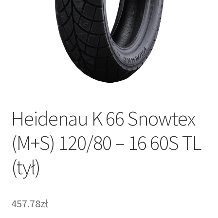
Heidenau K 66 Snowtex
(M+S) 120/80 – 16 60S TL
(tył)
457.78zł