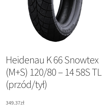
Heidenau K 66 Snowtex
(M+S) 120/80 – 14 58S TL
(przód/tył)
349.37zł