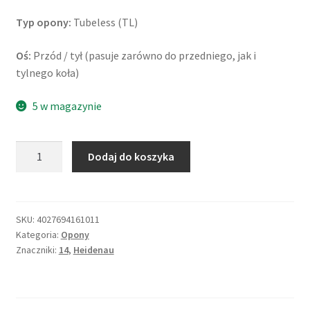
Typ opony:
Tubeless (TL)
Oś:
Przód / tył (pasuje zarówno do przedniego, jak i
tylnego koła)
5 w magazynie
ilość
Dodaj do koszyka
Heidenau
K
66
Snowtex
SKU:
4027694161011
Kategoria:
Opony
(M+S)
Znaczniki:
14
,
Heidenau
120/80
-
14
58S