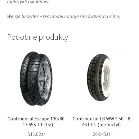
motocykli i skuterów.​
Wersja Snowtex – ten model nadaje się również na zimę.
Podobne produkty
Continental Escape 130/80
Continental LB WW 3.50 – 8
– 17 65S TT (tył)
46J TT (przód/tył)
511.62zł
284.45zł