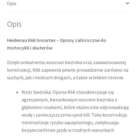
Opis
TL
(przód/tył)
Opis
Heidenau K66 Snowtex – Opony całoroczne do
motocykli i skuterów
Dzięki unikalnemu wzorowi bieżnika oraz zaawansowanej
konstrukcji, K66 zapewnia pewne prowadzenie zarówno na
suchych, jak i mokrych drogach, a także w lekkim terenie.​
Wzór bieżnika: Opona K66 charakteryzuje się
agresywnym, kierunkowym wzorem bieżnika z
głębokimi rowkami, które skutecznie odprowadzają
wodę i zanieczyszczenia spod kół. Taka konstrukcja
minimalizuje ryzyko aquaplaningu, zwiększając
bezpieczeństwo jazdy w trudnych warunkach