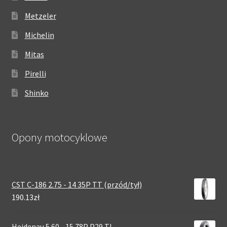
Metzeler
Michelin
Mitas
Pirelli
Shinko
Opony motocyklowe
CST C-186 2.75 - 14 35P TT (przód/tył)
190.13zł
Heidenau 5.60 - 15 78P P29 TL