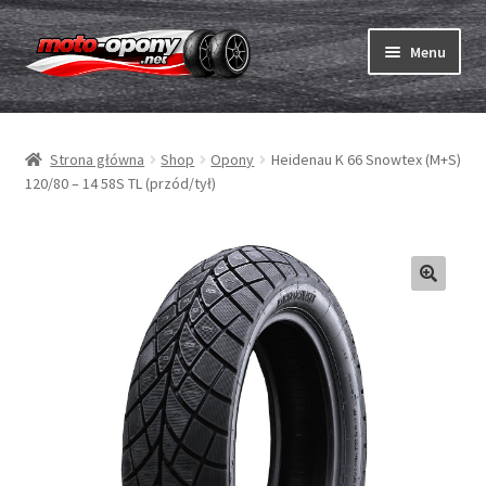
Przejdź
Przejdź
Menu
do
do
nawigacji
treści
Rozwiń
Opony
menu
Strona główna
Shop
Opony
Heidenau K 66 Snowtex (M+S)
potom
Rozwiń
Dętki & taśmy
120/80 – 14 58S TL (przód/tył)
menu
potom
Rozwiń
Opony ABC
menu
potom
Zakup
Testy
Rozwiń
Marki
menu
potom
Kontakt