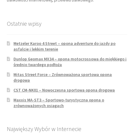
bankowości internetowej, przelewu bankowego.
Ostatnie wpisy
Metzeler Karoo 4 Street – opona adventure do jazdy po
asfalcie i lekkim terenie
Dunlop Geomax MX34 – opona motocrossowa do miękkiego i
średnio twardego podłoża
Mitas Street Force – Zrównoważona sportowa opona
drogowa
CST CM-NK01 – Nowoczesna sportowa opona drogowa
Maxxis MA-ST3 – Sportowo-turystyczna opona o
zrównoważonych osiągach
Największy Wybór w Internecie