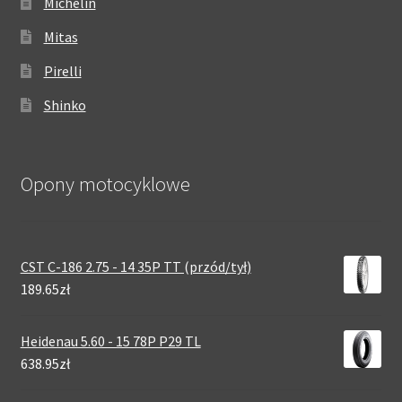
Michelin
Mitas
Pirelli
Shinko
Opony motocyklowe
CST C-186 2.75 - 14 35P TT (przód/tył)
189.65zł
Heidenau 5.60 - 15 78P P29 TL
638.95zł