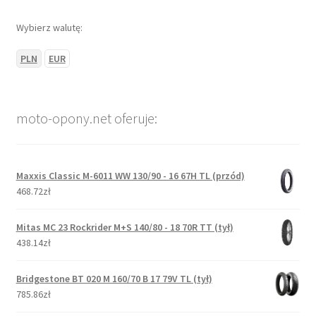
Wybierz walutę:
PLN
EUR
moto-opony.net oferuje:
Maxxis Classic M-6011 WW 130/90 - 16 67H TL (przód)
468.72zł
Mitas MC 23 Rockrider M+S 140/80 - 18 70R TT (tył)
438.14zł
Bridgestone BT 020 M 160/70 B 17 79V TL (tył)
785.86zł