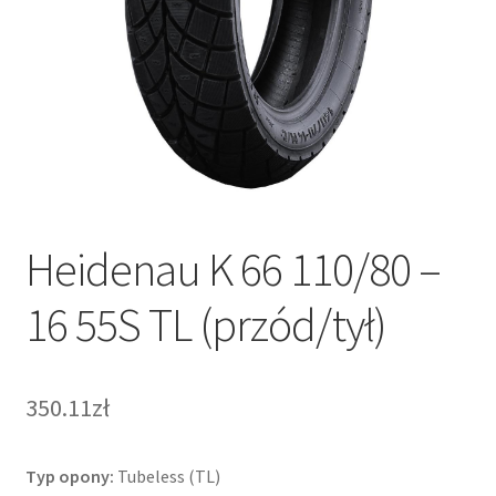
Heidenau K 66 110/80 –
16 55S TL (przód/tył)
350.11zł
Typ opony:
Tubeless (TL)