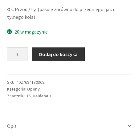
Oś:
Przód / tył (pasuje zarówno do przedniego, jak i
tylnego koła)
20 w magazynie
ilość
Dodaj do koszyka
Heidenau
K
66
110/80
SKU:
4027694130369
Kategoria:
Opony
-
Znaczniki:
16
,
Heidenau
16
55S
TL
(przód/tył)
Opis