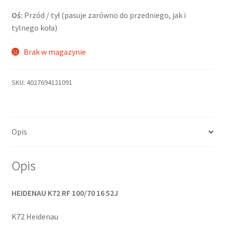
Oś:
Przód / tył (pasuje zarówno do przedniego, jak i
tylnego koła)
Brak w magazynie
SKU:
4027694121091
Opis
Opis
HEIDENAU K72 RF 100/70 16 52J
K72 Heidenau