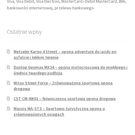
Visa, Visa Debit, Visa Electron, MasterCard i Debit MasterCard, Blik,
bankowości internetowej, przelewu bankowego.
Ostatnie wpisy
Metzeler Karoo 4 Street – opona adventure do jazdy po
asfalcie i lekkim terenie
Dunlop Geomax MX34 – opona motocrossowa do miękkiego i
średnio twardego podłoża
Mitas Street Force – Zrównoważona sportowa opona
drogowa
CST CM-NK01 – Nowoczesna sportowa opona drogowa
Maxxis MA-ST3 – Sportowo-turystyczna opona o
zrównoważonych osiągach