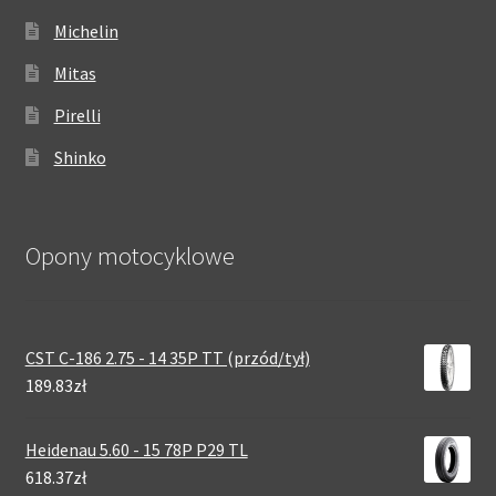
Michelin
Mitas
Pirelli
Shinko
Opony motocyklowe
CST C-186 2.75 - 14 35P TT (przód/tył)
189.83zł
Heidenau 5.60 - 15 78P P29 TL
618.37zł