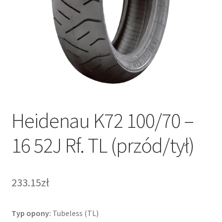
Heidenau K72 100/70 –
16 52J Rf. TL (przód/tył)
233.15zł
Typ opony:
Tubeless (TL)