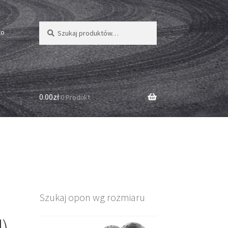
Szukaj:
Szukaj
to
0.00zł
0 Produkt
Szukaj opon wg rozmiaru
d)