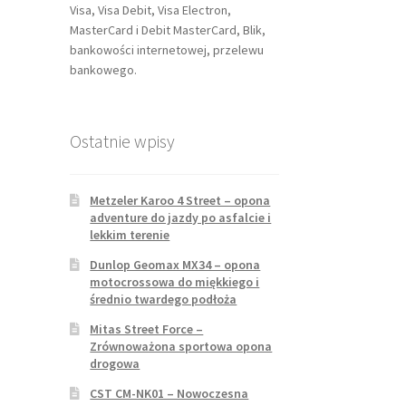
Visa, Visa Debit, Visa Electron,
MasterCard i Debit MasterCard, Blik,
bankowości internetowej, przelewu
bankowego.
Ostatnie wpisy
Metzeler Karoo 4 Street – opona
adventure do jazdy po asfalcie i
lekkim terenie
Dunlop Geomax MX34 – opona
motocrossowa do miękkiego i
średnio twardego podłoża
Mitas Street Force –
Zrównoważona sportowa opona
drogowa
CST CM-NK01 – Nowoczesna