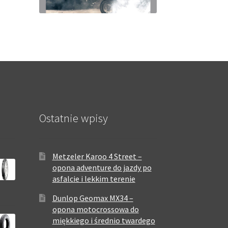
Ostatnie wpisy
Metzeler Karoo 4 Street –
opona adventure do jazdy po
asfalcie i lekkim terenie
Dunlop Geomax MX34 –
opona motocrossowa do
miękkiego i średnio twardego