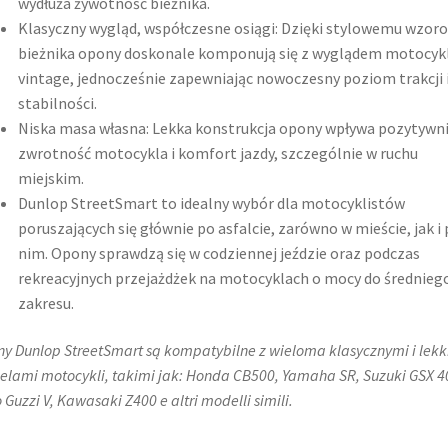
wydłuża żywotność bieżnika.
Klasyczny wygląd, współczesne osiągi: Dzięki stylowemu wzor
bieżnika opony doskonale komponują się z wyglądem motocykl
vintage, jednocześnie zapewniając nowoczesny poziom trakcji 
stabilności.
Niska masa własna: Lekka konstrukcja opony wpływa pozytywni
zwrotność motocykla i komfort jazdy, szczególnie w ruchu
miejskim.
Dunlop StreetSmart to idealny wybór dla motocyklistów
poruszających się głównie po asfalcie, zarówno w mieście, jak i
nim. Opony sprawdzą się w codziennej jeździe oraz podczas
rekreacyjnych przejażdżek na motocyklach o mocy do średnieg
zakresu.
y Dunlop StreetSmart są kompatybilne z wieloma klasycznymi i lekk
lami motocykli, takimi jak: Honda CB500, Yamaha SR, Suzuki GSX 4
 Guzzi V, Kawasaki Z400 e altri modelli simili.