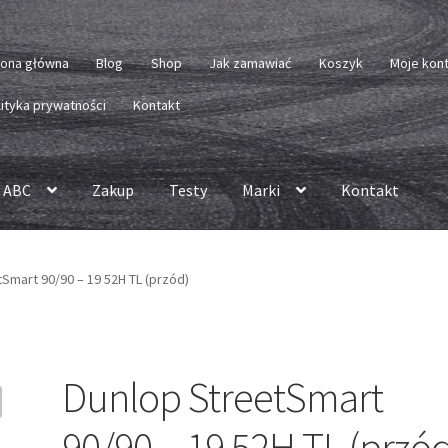
rona główna
Blog
Shop
Jak zamawiać
Koszyk
Moje kon
lityka prywatności
Kontakt
 ABC
Zakup
Testy
Marki
Kontakt
Smart 90/90 – 19 52H TL (przód)
Dunlop StreetSmart
90/90 – 19 52H TL (przó