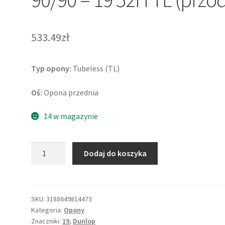
533.49zł
Typ opony:
Tubeless (TL)
Oś:
Opona przednia
14 w magazynie
ilość
Dodaj do koszyka
Dunlop
StreetSmart
90/90
-
SKU:
3188649814473
Kategoria:
Opony
19
Znaczniki:
19
,
Dunlop
52H