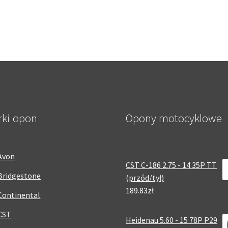
rki opon
Opony motocyklowe
Avon
CST C-186 2.75 - 14 35P TT
Bridgestone
(przód/tył)
189.83zł
Continental
CST
Heidenau 5.60 - 15 78P P29