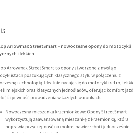
TL
(przód)
is
lop Arrowmax StreetSmart – nowoczesne opony do motocykli
ycznych i lekkich
op Arrowmax StreetSmart to opony stworzone z myślą o
cyklistach poszukujących klasycznego stylu w połączeniu z
czesną technologią. Idealnie nadają się do motocykli retro, lekki
li miejskich oraz klasycznych jednośladów, oferując komfort jazd
łość i pewność prowadzenia w każdych warunkach.
Nowoczesna mieszanka krzemionkowa: Opony StreetSmart
wykorzystują zaawansowaną mieszankę z krzemionką, która
poprawia przyczepność na mokrej nawierzchni i jednocześnie