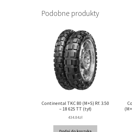
Podobne produkty
Continental TKC 80 (M+S) Rf. 3.50
Co
– 18 62S TT (tył)
(M+
434.84zł
Dodaj do koszyka