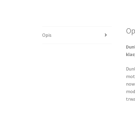
Op
Opis
Dun
klas
Dunl
moto
nowo
mode
trwa