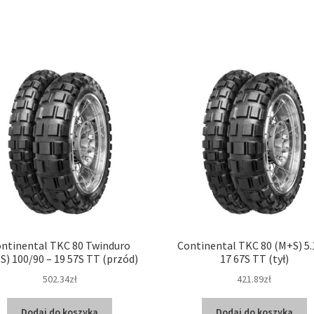
ntinental TKC 80 Twinduro
Continental TKC 80 (M+S) 5.
S) 100/90 – 19 57S TT (przód)
17 67S TT (tył)
502.34zł
421.89zł
Dodaj do koszyka
Dodaj do koszyka